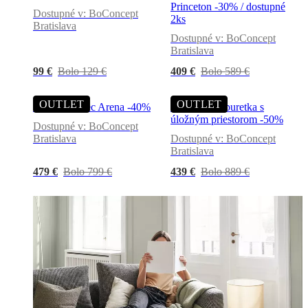
Princeton -30% / dostupné
Dostupné v: BoConcept
2ks
Bratislava
Dostupné v: BoConcept
Bratislava
99 €
Bolo 129 €
409 €
Bolo 589 €
OUTLET
OUTLET
Rugs Koberec Arena -40%
Footstool Taburetka s
úložným priestorom -50%
Dostupné v: BoConcept
Bratislava
Dostupné v: BoConcept
Bratislava
479 €
Bolo 799 €
439 €
Bolo 889 €