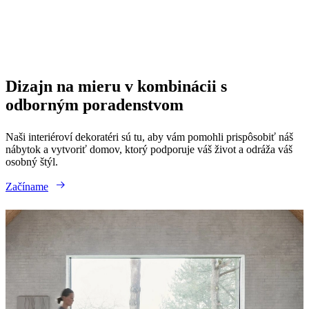
Next
page
Dizajn na mieru v kombinácii s
odborným poradenstvom
Naši interiéroví dekoratéri sú tu, aby vám pomohli prispôsobiť náš
nábytok a vytvoriť domov, ktorý podporuje váš život a odráža váš
osobný štýl.
Začíname