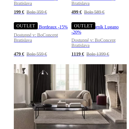
Bratislava
Bratislava
199 €
Bolo 359 €
499 €
Bolo 589 €
OUTLET
OUTLET
Storage regál Bordeaux -15%
Storage Príborník Lugano
-20%
Dostupné v: BoConcept
Bratislava
Dostupné v: BoConcept
Bratislava
479 €
Bolo 559 €
1119 €
Bolo 1399 €