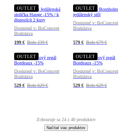
OUTLET
OUTLET
Dining chairs Jedálenská
Dining tables Bornholm
stolička Hauge -15% / k
jedálenský stôl
dispozícii 2 kusy
Dostupné v: BoConcept
Dostupné v: BoConcept
Bratislava
Bratislava
199 €
Bolo 239 €
579 €
Bolo 679 €
OUTLET
OUTLET
Storage Policový regál
Storage Policový regál
Bordeaux -15%
Bordeaux -15%
Dostupné v: BoConcept
Dostupné v: BoConcept
Bratislava
Bratislava
529 €
Bolo 629 €
529 €
Bolo 629 €
Zobrazuje sa 24 z 40 produktov
Načítať viac produktov