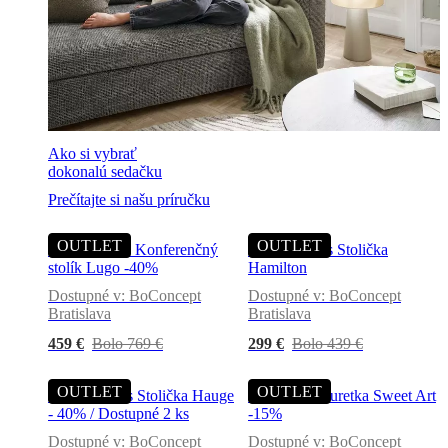
Ako si vybrať
dokonalú sedačku
Prečítajte si našu príručku
OUTLET
OUTLET
Coffee tables Konferenčný
Dining chairs Stolička
stolík Lugo -40%
Hamilton
Dostupné v: BoConcept
Dostupné v: BoConcept
Bratislava
Bratislava
459 €
Bolo 769 €
299 €
Bolo 439 €
OUTLET
OUTLET
Dining chairs Stolička Hauge
Footstool taburetka Sweet Art
- 40% / Dostupné 2 ks
-15%
Dostupné v: BoConcept
Dostupné v: BoConcept