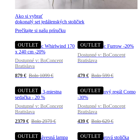
certifications
Vyhlásenie
o
Ako si vybrať
prístupnosti
Staňte
dokonalý set jedálenských stoličiek
sa
franšízantom
Professionals
Trade
Prečítajte si našu príručku
Program
Projects
Articles
and
news
OUTLET
OUTLET
Rugs Koberec Whirlwind 170
Rugs Koberec Furrow -20%
x 240 cm -20%
Dostupné v: BoConcept
Dostupné v: BoConcept
Bratislava
Bratislava
879 €
Bolo 1099 €
479 €
Bolo 599 €
OUTLET
OUTLET
Sofas Aarhus 3-miestna
Storage Policový regál Como
sedačka - 20 %
-30%
Dostupné v: BoConcept
Dostupné v: BoConcept
Bratislava
Bratislava
2379 €
Bolo 2979 €
439 €
Bolo 629 €
OUTLET
OUTLET
Lamps Ball závesná lampa
Bar stools Barová stolička