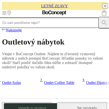
LETNÉ ZĽAVY
Skip to main content
Produkty
Sedačky
Kreslá
Nakupujte
a
stoličky
Stoly
Úložné
Outletový nábytok
priestory
Postele
Záhradný
nábytok
Svietidlá
Koberce
Doplnky
Zbierky
Kolekcie
pohoviek
Stolové
Vitajte v BoConcept Outlete. Nájdete tu zľavnený vystavený
kolekcie
Kolekcie
nábytok z našich predajní BoConcept. Hľadáte ponuky vo vašom
stoličiek
Kreslá
Beds
okolí? Stačí použiť tlačidlo filtra nižšie a zobraziť dostupné
collections
Úložné
outletové položky vo vašom okolí.
zbierky
Kolekcie
doplnkov
Kolekcia
látok
a
Outlet Sofas
Outlet Coffee Table
Outlet Dining 
kože
Outlet
Miestnosti
Obývačky
Jedálne
Spálne
Exteriér
Malé
priestory
Domáce
pracovne
BoConcept
+
Helena
Vyberte si obchod
Typ produktu
Christensen
Inšpirácia
Zákaznícky