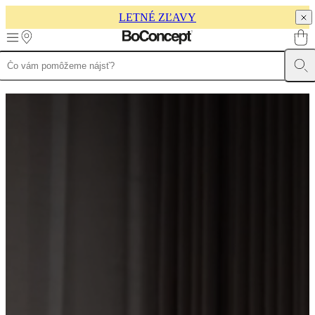
LETNÉ ZĽAVY
Skip to main content
Produkty
Sedačky
Kreslá
a
stoličky
Stoly
Úložné
priestory
Postele
Záhradný
nábytok
Svietidlá
Koberce
Doplnky
Zbierky
Kolekcie
pohoviek
Stolové
kolekcie
Kolekcie
stoličiek
Kreslá
Beds
collections
Úložné
zbierky
Kolekcie
doplnkov
Kolekcia
látok
a
kože
Outlet
Miestnosti
Obývačky
Jedálne
Spálne
Exteriér
Malé
priestory
Domáce
pracovne
BoConcept
+
Helena
Christensen
Inšpirácia
Zákaznícky