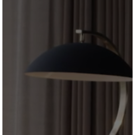
certifications
Vyhlásenie
o
prístupnosti
Staňte
sa
franšízantom
Professionals
Trade
Program
Projects
Articles
and
news