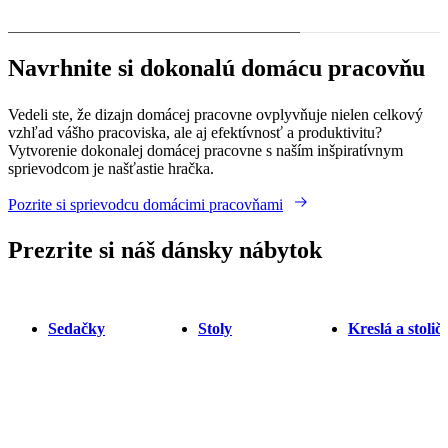
Navrhnite si dokonalú domácu pracovňu
Vedeli ste, že dizajn domácej pracovne ovplyvňuje nielen celkový
vzhľad vášho pracoviska, ale aj efektívnosť a produktivitu?
Vytvorenie dokonalej domácej pracovne s naším inšpiratívnym
sprievodcom je našťastie hračka.
Pozrite si sprievodcu domácimi pracovňami
Prezrite si náš dánsky nábytok
Sedačky
Stoly
Kreslá a stolič
Inšpirácia pre domácu kanceláriu v modernom štýle
Pri plánovaní dizajnu domácej kancelárie je kľúčové nájsť správnu
rovnováhu medzi formou a funkciou. Či už si zariaďujete pracovňu
v samostatnej miestnosti, jedálni alebo v malom priestore,