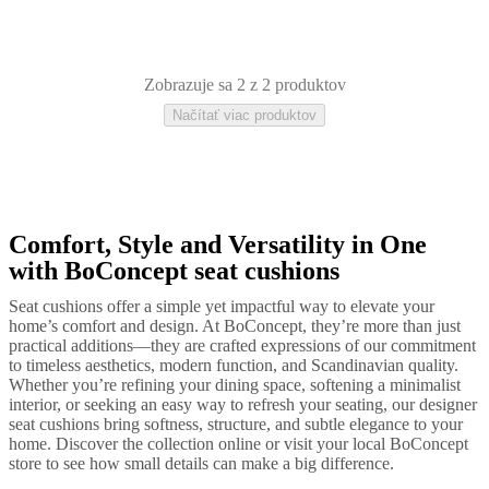
tovaru
Starostlivosť
o
produkty
Návod
na
montáž
Záruka
Zobrazuje sa 2 z 2 produktov
na
Načítať viac produktov
produkty
Právne
stránky
Služba
interiérového
poradenstva
Objednanie
vzoriek
Nájsť
obchod
O
spoločnosti
Comfort, Style and Versatility in One
Zelená
Sivá
Látka
BoConcept
Hodnoty
Korporátna
with BoConcept seat cushions
zodpovednosť
História
Tlačové
správy
Remeselné
Seat cushions offer a simple yet impactful way to elevate your
spracovanie
home’s comfort and design. At BoConcept, they’re more than just
a
practical additions—they are crafted expressions of our commitment
kvalita
Zoznámte
to timeless aesthetics, modern function, and Scandinavian quality.
sa
Whether you’re refining your dining space, softening a minimalist
s
interior, or seeking an easy way to refresh your seating, our designer
našimi
seat cushions bring softness, structure, and subtle elegance to your
dizajnérmi
Prispôsobenie
Kariéra
Standards
home. Discover the collection online or visit your local BoConcept
and
store to see how small details can make a big difference.
certifications
Vyhlásenie