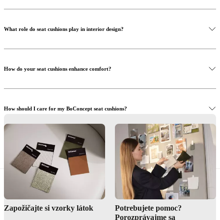
o
prístupnosti
Staňte
sa
franšízantom
Professionals
Trade
What role do seat cushions play in interior design?
Program
Projects
Articles
and
news
How do your seat cushions enhance comfort?
How should I care for my BoConcept seat cushions?
Where can I see the seat cushions in person?
Zapožičajte si vzorky látok
Potrebujete pomoc?
Porozprávajme sa