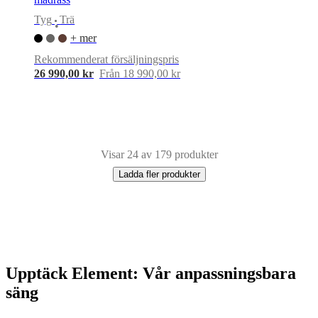
Tyg
Trä
•
+ mer
Rekommenderat försäljningspris
26 990,00 kr
Från 18 990,00 kr
Visar 24 av 179 produkter
Ladda fler produkter
Next
Beige
Brun
Vit
Grön
Blå
Grå
Röd
Gul
Ljusgrå
Svart
Tyg
Trä
Läder
B160xL
page
Upptäck Element: Vår anpassningsbara
säng