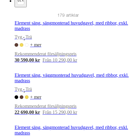
formgivare
Anpassning
Karriär
Standards
Vit
and
certifications
Tillgänglighetsredogörelse
Bli
179 artiklar
franchisetagare
Professionals
Handelsprogram
Projects
Articles
and
Element säng, sängmonterad huvudgavel, med ribbor, exkl.
news
madrass
Tyg
Trä
•
+ mer
Rekommenderat försäljningspris
30 590,00 kr
Från 10 290,00 kr
Element säng, väggmonterad huvudgavel, med ribbor, exkl.
madrass
Tyg
Trä
•
+ mer
Rekommenderat försäljningspris
22 690,00 kr
Från 15 290,00 kr
Element säng, sängmonterad huvudgavel, med ribbor, exkl.
madrass