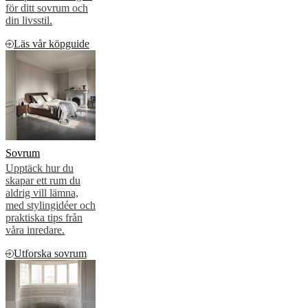
för ditt sovrum och
din livsstil.
Läs vår köpguide
Sovrum
Upptäck hur du
skapar ett rum du
aldrig vill lämna,
med stylingidéer och
praktiska tips från
våra inredare.
Utforska sovrum