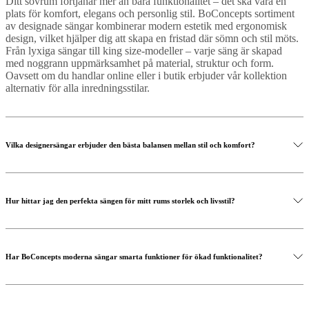
Ditt sovrum förtjänar mer än bara funktionalitet – det ska vara en
plats för komfort, elegans och personlig stil. BoConcepts sortiment
av designade sängar kombinerar modern estetik med ergonomisk
design, vilket hjälper dig att skapa en fristad där sömn och stil möts.
Från lyxiga sängar till king size-modeller – varje säng är skapad
med noggrann uppmärksamhet på material, struktur och form.
Oavsett om du handlar online eller i butik erbjuder vår kollektion
alternativ för alla inredningsstilar.
Vilka designersängar erbjuder den bästa balansen mellan stil och komfort?
Hur hittar jag den perfekta sängen för mitt rums storlek och livsstil?
Har BoConcepts moderna sängar smarta funktioner för ökad funktionalitet?