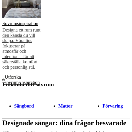
Sovrumsinspiration
Designa ett rum runt
den känsla du vill
skapa. Våra tips
fokuserar på
atmosfär och
intention – för att
säkerställa komfort
och personlig stil.
Utforska
sovrumsinspiration
Fullända ditt sovrum
Sängbord
Mattor
Förvaring
Designade sängar: dina frågor besvarade