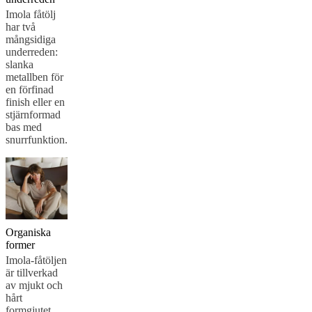
formgivare
Anpassning
Karriär
Standards
and
Imola fåtölj
certifications
Tillgänglighetsredogörelse
Bli
har två
franchisetagare
Professionals
Handelsprogram
Projects
Articles
mångsidiga
and
underreden:
news
slanka
metallben för
en förfinad
finish eller en
stjärnformad
bas med
snurrfunktion.
Organiska
former
Imola-fåtöljen
är tillverkad
av mjukt och
hårt
formgjutet