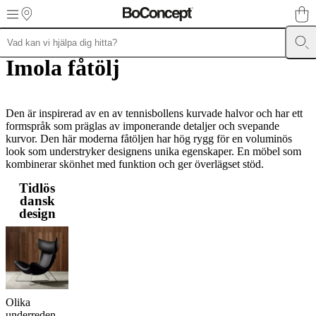
Skip to main content
Imola fåtölj
Möbler
Soffor
Stolar
Bord
Förvaring
Sängar
Uteplatser
Belysning
Mattor
A
samlingar
Stolssamlingar
Stolar
Beds
collections
Förvaringssamlingar
Tillbehörskollektioner
Tyg-
och
läderkollektion
Den är inspirerad av en av tennisbollens kurvade halvor och har ett
Outlet
Rum
Vardagsrum
Matrum
Sovrum
Utomhusmiljöe
ytor
formspråk som präglas av imponerande detaljer och svepande
Hemmakontor
BoConcept
+
kurvor. Den här moderna fåtöljen har hög rygg för en voluminös
Helena
look som understryker designens unika egenskaper. En möbel som
Christensen
kombinerar skönhet med funktion och ger överlägset stöd.
Inspiration
Kundtjänst
Kontakta
oss
Leverans
Produktvård
Monteringsanvisningar
Garantiinformation
Jur
Tidlös
frågor
Gratis
dansk
inredningsservice
Beställ
design
kostnadsfria
prover
Hitta
butik
Om
BoConcept
Värderingar
Företagsansvar
Vår
historia
Pressrummet
Hantverk
och
kvalitet
Möt
Olika
våra
underreden