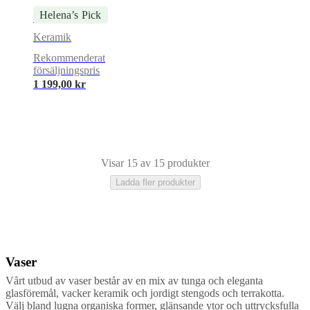
Helena’s Pick
Flora 6 vas
Keramik
Rekommenderat
försäljningspris
1 199,00 kr
Visar 15 av 15 produkter
Ladda fler produkter
Vaser
Purpurfärgad
Röd
Grå
Grön
Beige
Svart
Keramik
Sten
Glas
Travertin
Metal
Vårt utbud av vaser består av en mix av tunga och eleganta
glasföremål, vacker keramik och jordigt stengods och terrakotta.
Välj bland lugna organiska former, glänsande ytor och uttrycksfulla