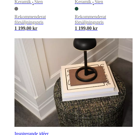
formgivare
Anpassning
Karriär
Standards
Keramik
Sten
Keramik
Sten
•
•
and
certifications
Tillgänglighetsredogörelse
Bli
franchisetagare
Professionals
Handelsprogram
Projects
Articles
Rekommenderat
Rekommenderat
and
försäljningspris
försäljningspris
news
1 199,00 kr
1 199,00 kr
Inspirerande idéer