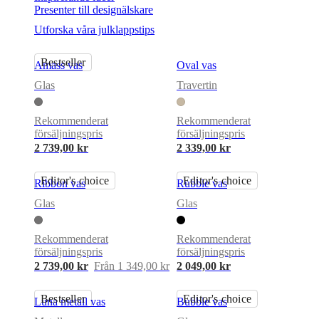
Presenter till designälskare
Utforska våra julklappstips
Bestseller
Amass vas
Oval vas
Glas
Travertin
Rekommenderat
Rekommenderat
försäljningspris
försäljningspris
2 739,00 kr
2 339,00 kr
Editor's choice
Editor's choice
Ribbon vas
Rubble vas
Glas
Glas
Rekommenderat
Rekommenderat
försäljningspris
försäljningspris
2 739,00 kr
Från 1 349,00 kr
2 049,00 kr
Bestseller
Editor's choice
Luna metall vas
Bubble vas