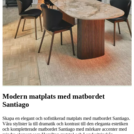
formgivare
Anpassning
Karriär
Standards
and
certifications
Tillgänglighetsredogörelse
Bli
franchisetagare
Professionals
Handelsprogram
Projects
Articles
and
news
Modern matplats med matbordet
Santiago
Skapa en elegant och sofistikerad matplats med matbordet Santiago.
Våra stylister la till dramatik och kontrast till den eleganta estetiken
och kompletterade matbordet Santiago med mörkare accenter med