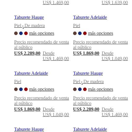
US$ 1.469,00
US$ 1.639,00
BoConcept
Valores
Responsabilidad
social
corporativa
La
Taburete Hauge
Taburete Adelaide
historia
Sala
Piel
De madera
Piel
de
•
prensa
Artesanía
más opciones
más opciones
y
Precio recomendado de venta
Precio recomendado de venta
calidad
Conoce
al público
al público
a
nuestros
US$ 2.289,00
Desde
US$ 1.869,00
Desde
diseñadores
Personalización
Carrera
Standards
US$ 1.469,00
US$ 1.049,00
and
certifications
Declaración
Taburete Adelaide
Taburete Hauge
de
accesibilidad
Hazte
Piel
Piel
De madera
•
franquiciado
Professionals
Trade
más opciones
más opciones
Program
Projects
Articles
and
Precio recomendado de venta
Precio recomendado de venta
news
al público
al público
US$ 1.869,00
Desde
US$ 2.289,00
Desde
US$ 1.049,00
US$ 1.469,00
Taburete Hauge
Taburete Adelaide