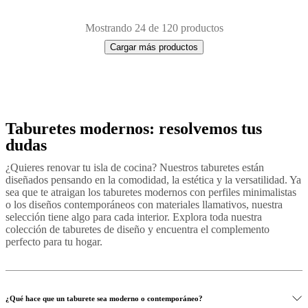
Mostrando 24 de 120 productos
Cargar más productos
Taburetes modernos: resolvemos tus
Next
Verde
Marrón
Gris
Negro
Rojo
Blanco
Gris
page
claro
Tela
De
dudas
metal
De
madera
Laca
Piel
Plástico
¿Quieres renovar tu isla de cocina? Nuestros taburetes están
diseñados pensando en la comodidad, la estética y la versatilidad. Ya
sea que te atraigan los taburetes modernos con perfiles minimalistas
o los diseños contemporáneos con materiales llamativos, nuestra
selección tiene algo para cada interior. Explora toda nuestra
colección de taburetes de diseño y encuentra el complemento
perfecto para tu hogar.
¿Qué hace que un taburete sea moderno o contemporáneo?