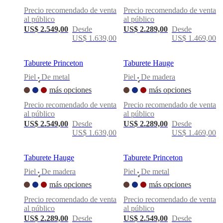
al
Precio recomendado de venta
Precio recomendado de venta
aire
al público
al público
libre
Espacios
US$ 2.549,00
Desde
US$ 2.289,00
Desde
pequeños
Oficinas
US$ 1.639,00
US$ 1.469,00
en
casa
BoConcept
+
Taburete Princeton
Taburete Hauge
Helena
Piel
De metal
Piel
De madera
Christensen
Inspiración
Atención
•
•
al
más opciones
más opciones
cliente
Contacto
Entrega
Cuidado
Precio recomendado de venta
Precio recomendado de venta
del
al público
al público
producto
Instrucciones
US$ 2.549,00
Desde
US$ 2.289,00
Desde
de
US$ 1.639,00
US$ 1.469,00
montaje
Garantía
Legal
Servicio
de
decoración
Taburete Hauge
Taburete Princeton
de
interiores
Piel
De madera
Piel
De metal
•
•
gratis
Solicita
más opciones
más opciones
muestras
gratis
Buscar
Precio recomendado de venta
Precio recomendado de venta
una
al público
al público
tienda
Acerca
US$ 2.289,00
Desde
US$ 2.549,00
Desde
de