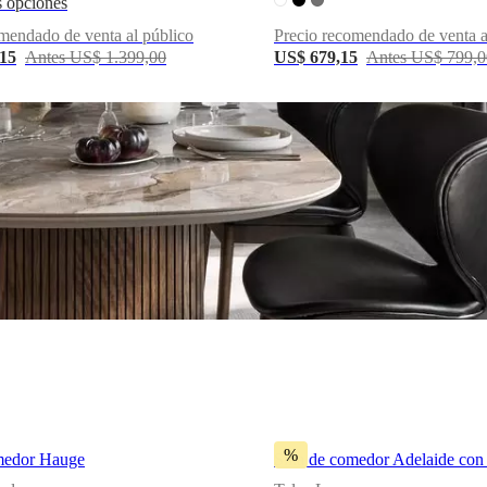
 opciones
mendado de venta al público
Precio recomendado de venta a
,15
Antes US$ 1.399,00
US$ 679,15
Antes US$ 799,0
%
omedor Hauge
Silla de comedor Adelaide con 