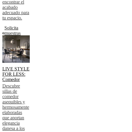
encontrar el
acabado
adecuado para
tu espacio.
Solicita
muestras
gratis
LIVE STYLE
FOR LESS:
Comedor
Descubre
sillas de
comedor
asequibles y
hermosamente
elaboradas
que aportan
elegancia
danesa a los