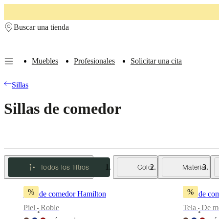
Skip to main content
Buscar una tienda
Muebles
Profesionales
Solicitar una cita
Muebles
Sofás
Sillas
Mesas
Almacenamiento
Camas
Exteriores
Lámparas
Sillas
de
sofás
Colecciones
Sillas de comedor
de
mesas
Colecciones
de
sillas
Butacas
Colecciones
Beds
collections
Colecciones
de
Todos los filtros
Color
Material
almacenamiento
Colecciones
de
accesorios
Colección
%
%
Silla de comedor Hamilton
Silla de co
de
tejidos
Piel
Roble
Tela
De me
•
•
y