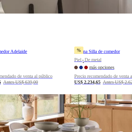
%
medor Adelaide
Vienna Silla de comedor
Piel
De metal
•
más opciones
mendado de venta al público
Precio recomendado de venta a
5
Antes US$ 639,00
US$ 2.234,65
Antes US$ 2.6