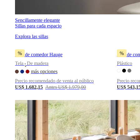
Sencillamente elegante
Sillas para cada espacio
Explora las sillas
%
%
Silla de comedor Hauge
Silla de co
Tela
De madera
Plástico
•
más opciones
Precio recomendado de venta al público
Precio reco
US$ 1.682,15
Antes US$ 1.979,00
US$ 543,1