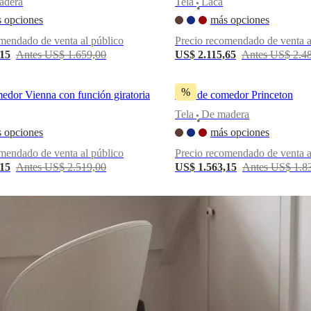
adera
Tela
Laca
•
 opciones
más opciones
mendado de venta al público
Precio recomendado de venta a
,15
Antes US$ 1.659,00
US$ 2.115,65
Antes US$ 2.4
%
medor Vienna con función giratoria
Silla de comedor Princeton
Tela
De madera
•
 opciones
más opciones
mendado de venta al público
Precio recomendado de venta a
,15
Antes US$ 2.519,00
US$ 1.563,15
Antes US$ 1.8