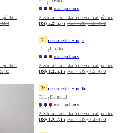
Piel
Plástico
•
más opciones
l público
Precio recomendado de venta al público
89,00
US$ 2.285,65
Antes US$ 2.689,00
%
Silla de comedor Hauge
Tela
Plástico
•
más opciones
l público
Precio recomendado de venta al público
39,00
US$ 1.325,15
Antes US$ 1.559,00
%
Silla de comedor Hamilton
Tela
De metal
•
más opciones
Precio recomendado de venta al público
US$ 1.257,15
Antes US$ 1.479,00