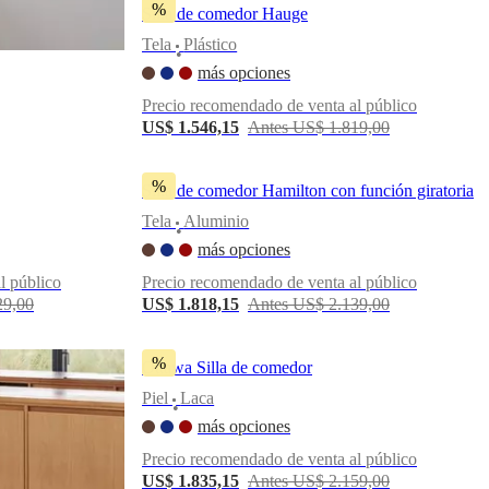
%
Silla de comedor Hauge
Tela
Plástico
•
más opciones
Precio recomendado de venta al público
US$ 1.546,15
Antes US$ 1.819,00
%
Silla de comedor Hamilton con función giratoria
Tela
Aluminio
•
más opciones
l público
Precio recomendado de venta al público
29,00
US$ 1.818,15
Antes US$ 2.139,00
%
Ottawa Silla de comedor
Piel
Laca
•
más opciones
Precio recomendado de venta al público
US$ 1.835,15
Antes US$ 2.159,00