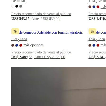
De metal
Tela
De m
•
una
más
tienda
Acerca
de
Precio recomendado de venta al público
Precio reco
BoConcept
Valores
Responsabilidad
US$ 543,15
Antes US$ 639,00
US$ 1.410
social
corporativa
La
historia
Sala
%
%
Silla de comedor Adelaide con función giratoria
Silla de co
de
prensa
Artesanía
Piel
Laca
Tela
Laca
•
•
y
más opciones
más
calidad
Conoce
a
Precio recomendado de venta al público
Precio reco
nuestros
US$ 2.489,65
Antes US$ 2.929,00
US$ 2.141
diseñadores
Personalización
Carrera
Standards
and
certifications
Declaración
de
accesibilidad
Hazte
franquiciado
Professionals
Trade
Program
Projects
Articles
and
news