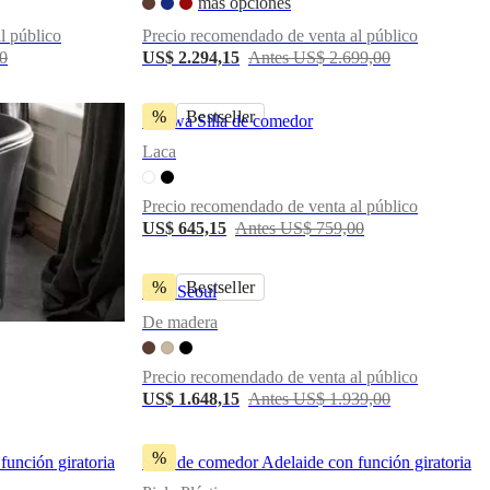
más opciones
l público
Precio recomendado de venta al público
0
US$ 2.294,15
Antes US$ 2.699,00
%
Bestseller
Ottawa Silla de comedor
Laca
Precio recomendado de venta al público
US$ 645,15
Antes US$ 759,00
%
Bestseller
Silla Seoul
De madera
Precio recomendado de venta al público
US$ 1.648,15
Antes US$ 1.939,00
%
función giratoria
Silla de comedor Adelaide con función giratoria