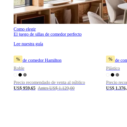
Como elegir
El juego de sillas de comedor perfecto
Lee nuestra guía
%
%
Silla de comedor Hamilton
Silla de co
Roble
Plástico
Precio recomendado de venta al público
Precio reco
US$ 959,65
Antes US$ 1.129,00
US$ 1.376