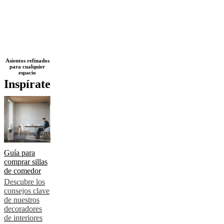
Next
Negro
Amarillo
Blanco
Beige
Marrón
Gris
Azul
Verde
Rojo
Gris
Asientos refinados
para cualquier
page
oscuro
Piel
Roble
Tela
De
espacio
metal
Plástico
De
Inspírate
madera
Laca
Aluminio
Guía para
comprar sillas
de comedor
Descubre los
consejos clave
de nuestros
decoradores
de interiores