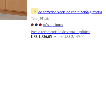
%
Silla de comedor Adelaide con función giratoria
Tela
Plástico
•
más opciones
Precio recomendado de venta al público
US$ 1.826,65
Antes US$ 2.149,00