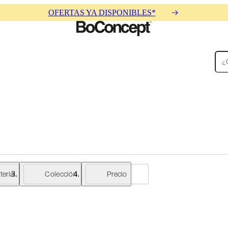
OFERTAS YA DISPONIBLES*
Alfombras
Accesorios
Colecciones
Colecciones
erial
Colección
Precio