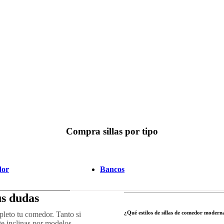
Compra sillas por tipo
dor
Bancos
us dudas
¿Qué estilos de sillas de comedor moderna
pleto tu comedor. Tanto si
te inclinas por modelos