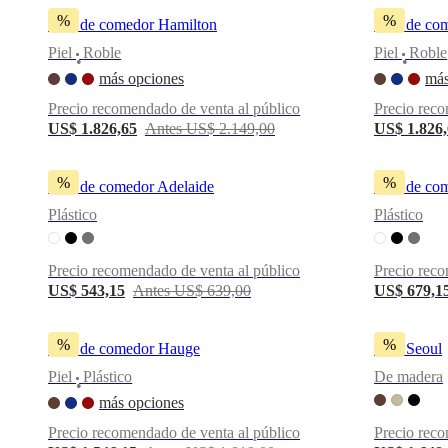
pieles
Outlet
%
%
Silla de comedor Hamilton
Silla de c
de
muebles
Espacios
Salas
Comedores
Dormitorios
Espacios
Piel
Roble
Piel
Roble
•
•
al
más opciones
más
aire
libre
Espacios
Precio recomendado de venta al público
Precio reco
pequeños
Oficinas
US$ 1.826,65
Antes US$ 2.149,00
US$ 1.826
en
casa
BoConcept
+
%
%
Silla de comedor Adelaide
Silla de c
Helena
Christensen
Inspiración
Atención
Plástico
Plástico
al
cliente
Contacto
Entrega
Cuidado
del
Precio recomendado de venta al público
Precio reco
producto
Instrucciones
US$ 543,15
Antes US$ 639,00
US$ 679,1
de
montaje
Garantía
Legal
Servicio
de
%
%
Silla de comedor Hauge
Silla Seoul
decoración
de
Piel
Plástico
De madera
•
interiores
más opciones
gratis
Solicita
muestras
Precio recomendado de venta al público
Precio reco
gratis
Buscar