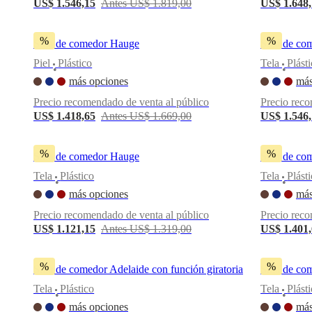
US$ 1.546,15
Antes US$ 1.819,00
US$ 1.648
una
tienda
Acerca
de
%
%
Silla de comedor Hauge
Silla de c
BoConcept
Valores
Responsabilidad
social
Piel
Plástico
Tela
Plást
•
•
corporativa
La
más opciones
más
historia
Sala
de
Precio recomendado de venta al público
Precio reco
prensa
Artesanía
US$ 1.418,65
Antes US$ 1.669,00
US$ 1.546
y
calidad
Conoce
a
%
%
Silla de comedor Hauge
Silla de co
nuestros
diseñadores
Personalización
Carrera
Standards
Tela
Plástico
Tela
Plást
•
•
and
más opciones
más
certifications
Declaración
de
Precio recomendado de venta al público
Precio reco
accesibilidad
Hazte
US$ 1.121,15
Antes US$ 1.319,00
US$ 1.401
franquiciado
Professionals
Trade
Program
Projects
Articles
and
%
%
Silla de comedor Adelaide con función giratoria
Silla de co
news
Tela
Plástico
Tela
Plást
•
•
más opciones
más