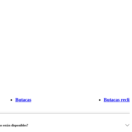
Butacas
Butacas reclin
s están disponibles?