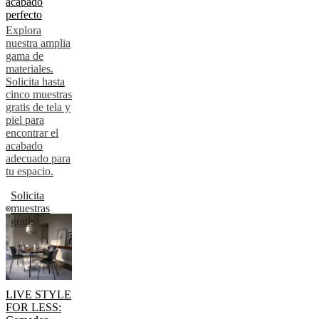
acabado
perfecto
Explora
nuestra amplia
gama de
materiales.
Solicita hasta
cinco muestras
gratis de tela y
piel para
encontrar el
acabado
adecuado para
tu espacio.
Solicita
muestras
gratis
LIVE STYLE
FOR LESS: