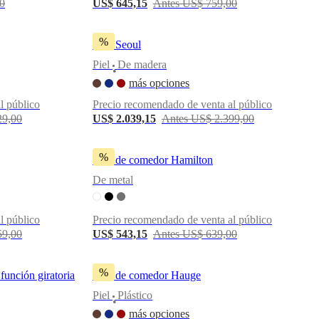
0
US$ 645,15
Antes US$ 759,00
%
Silla Seoul
Piel
De madera
•
más opciones
l público
Precio recomendado de venta al público
29,00
US$ 2.039,15
Antes US$ 2.399,00
%
Silla de comedor Hamilton
De metal
l público
Precio recomendado de venta al público
59,00
US$ 543,15
Antes US$ 639,00
%
función giratoria
Silla de comedor Hauge
Piel
Plástico
•
más opciones