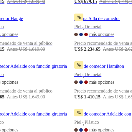
,15
Antes US$ 1.939,00
US$ 679,15
Antes US$ 799,0
%
omedor Hauge
Vienna Silla de comedor
ico
Piel
De metal
•
 opciones
más opciones
mendado de venta al público
Precio recomendado de venta a
,15
Antes US$ 1.819,00
US$ 2.234,65
Antes US$ 2.6
%
medor Adelaide con función giratoria
Silla de comedor Hamilton
ico
Piel
De metal
•
 opciones
más opciones
mendado de venta al público
Precio recomendado de venta a
,65
Antes US$ 1.649,00
US$ 1.410,15
Antes US$ 1.6
%
medor Adelaide con función giratoria
Silla de comedor Adelaide con 
ico
Piel
Plástico
•
 opciones
más opciones