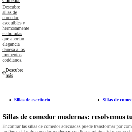
Comedor
Descubre
sillas de
comedor
asequibles y
hermosamente
elaboradas
que aportan
elegancia
danesa a los
momentos
cotidianos.
Descubre
más
Sillas de escritorio
Sillas de come
Sillas de comedor modernas: resolvemos t
Encontrar las sillas de comedor adecuadas puede transformar por com
prefieres sillas de comedor modernas con líneas minimalistas como si 