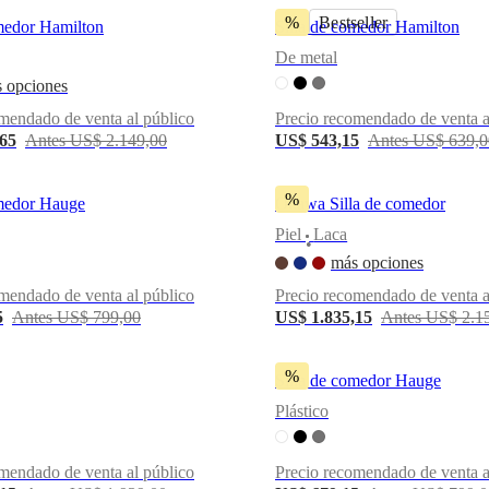
%
Bestseller
omedor Hamilton
Silla de comedor Hamilton
De metal
 opciones
mendado de venta al público
Precio recomendado de venta a
,65
Antes US$ 2.149,00
US$ 543,15
Antes US$ 639,0
%
omedor Hauge
Ottawa Silla de comedor
Piel
Laca
•
más opciones
mendado de venta al público
Precio recomendado de venta a
5
Antes US$ 799,00
US$ 1.835,15
Antes US$ 2.1
%
Silla de comedor Hauge
Plástico
mendado de venta al público
Precio recomendado de venta a