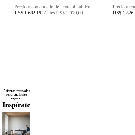
Precio recomendado de venta al público
Precio reco
US$ 1.682,15
Antes US$ 1.979,00
US$ 1.826
Next
Negro
Amarillo
Blanco
Beige
Marrón
Azul
Gris
Verde
Rojo
Gris
Asientos refinados
para cualquier
page
oscuro
Piel
Roble
De
espacio
metal
Laca
Plástico
De
Inspírate
madera
Tela
Aluminio