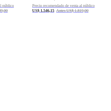
l público
Precio recomendado de venta al público
89,00
US$ 1.546,15
Antes US$ 1.819,00