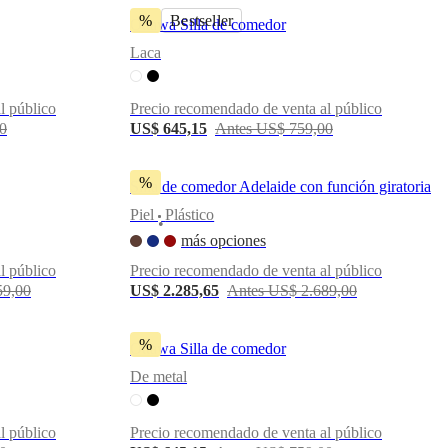
%
Bestseller
Ottawa Silla de comedor
Laca
l público
Precio recomendado de venta al público
0
US$ 645,15
Antes US$ 759,00
%
Silla de comedor Adelaide con función giratoria
Piel
Plástico
•
más opciones
l público
Precio recomendado de venta al público
59,00
US$ 2.285,65
Antes US$ 2.689,00
%
Ottawa Silla de comedor
De metal
l público
Precio recomendado de venta al público