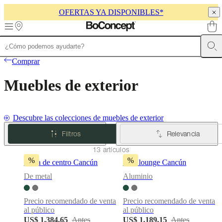
OFERTAS YA DISPONIBLES*
Skip to main content
Muebles
Sofás
Sillas
Mesas
Almacenamiento
Camas
Exteriores
Lámparas
Comprar
de
sofás
Colecciones
Muebles de exterior
de
mesas
Colecciones
de
sillas
Butacas
Descubre las colecciones de muebles de exterior
Colecciones
Beds
collections
Colecciones
Filtros
Relevancia
de
13 artículos
almacenamiento
Colecciones
de
%
%
Mesa de centro Cancún
Silla lounge Cancún
accesorios
Colección
De metal
Aluminio
de
tejidos
y
Precio recomendado de venta
Precio recomendado de venta
pieles
Outlet
al público
al público
de
US$ 1.384,65
Antes
US$ 1.189,15
Antes
muebles
Espacios
Salas
Comedores
Dormitorios
Espacios