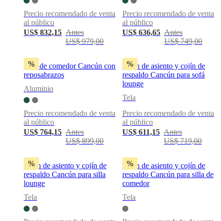
Precio recomendado de venta
Precio recomendado de venta
al público
al público
US$ 832,15
Antes
US$ 636,65
Antes
US$ 979,00
US$ 749,00
%
%
Silla de comedor Cancún con
Cojín de asiento y cojín de
reposabrazos
respaldo Cancún para sofá
lounge
Aluminio
Tela
Precio recomendado de venta
Precio recomendado de venta
al público
al público
US$ 764,15
Antes
US$ 611,15
Antes
US$ 899,00
US$ 719,00
%
%
Cojín de asiento y cojín de
Cojín de asiento y cojín de
respaldo Cancún para silla
respaldo Cancún para silla de
lounge
comedor
Tela
Tela