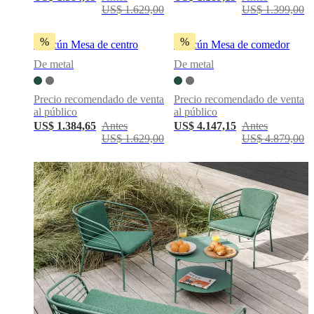
US$ 1.629,00
US$ 1.399,00
al
aire
libre
Espacios
%
%
Cancún Mesa de centro
Cancún Mesa de comedor
pequeños
Oficinas
en
De metal
De metal
casa
BoConcept
+
Precio recomendado de venta
Precio recomendado de venta
Helena
al público
al público
Christensen
Inspiración
Atención
al
US$ 1.384,65
Antes
US$ 4.147,15
Antes
cliente
Contacto
Entrega
Cuidado
US$ 1.629,00
US$ 4.879,00
del
producto
Instrucciones
de
montaje
Garantía
Legal
Servicio
de
decoración
de
interiores
gratis
Solicita
muestras
gratis
Buscar
una
tienda
Acerca
de