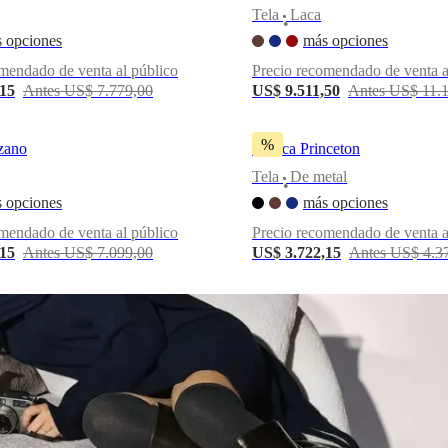
Tela
Laca
•
 opciones
más opciones
mendado de venta al público
Precio recomendado de venta a
,15
Antes US$ 7.779,00
US$ 9.511,50
Antes US$ 11.
%
zano
Butaca Princeton
Tela
De metal
•
 opciones
más opciones
mendado de venta al público
Precio recomendado de venta a
,15
Antes US$ 7.099,00
US$ 3.722,15
Antes US$ 4.3