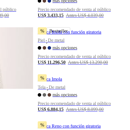
más opciones
l público
Precio recomendado de venta al público
89,00
US$ 3.433,15
Antes US$ 4.039,00
%
Bestseller
Butaca Imola con función giratoria
Piel
De metal
•
más opciones
Precio recomendado de venta al público
US$ 11.296,50
Antes US$ 13.290,00
%
Butaca Imola
Tela
De metal
•
más opciones
Precio recomendado de venta al público
US$ 6.884,15
Antes US$ 8.099,00
%
Butaca Reno con función giratoria