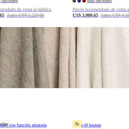
 opciones
más opciones
mendado de venta al público
Precio recomendado de venta a
,65
Antes US$ 5.229,00
US$ 3.900,65
Antes US$ 4.5
eller
%
ano con función giratoria
Sillón Ø lounge