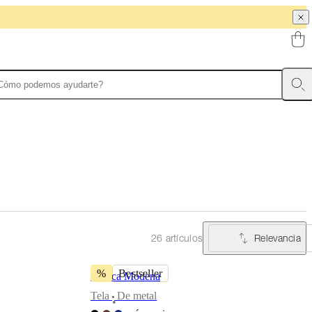
Relevancia
26 artículos
%
Bestseller
Butaca Modena
Tela
De metal
•