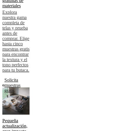
gratuitas de
materiales
Explora
nuestra gama
completa de
telas y prueba
antes de
comprar. Elige
hasta cinco
muestras gratis
para encontrar
la textura y el
tono perfectos
para tu butaca.
Solicita
muestras
gratis
Pequeña
actualización,