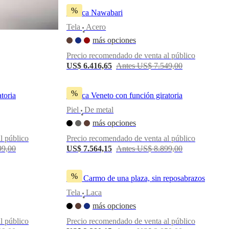
%
Butaca Nawabari
Tela
Acero
•
más opciones
Precio recomendado de venta al público
US$ 6.416,65
Antes US$ 7.549,00
%
toria
Butaca Veneto con función giratoria
Piel
De metal
•
más opciones
l público
Precio recomendado de venta al público
99,00
US$ 7.564,15
Antes US$ 8.899,00
%
Sofá Carmo de una plaza, sin reposabrazos
Tela
Laca
•
más opciones
l público
Precio recomendado de venta al público