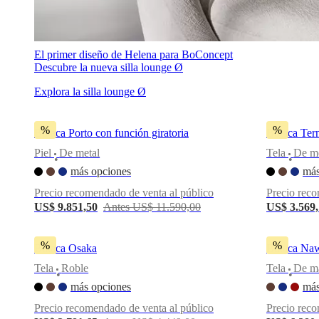
El primer diseño de Helena para BoConcept
Descubre la nueva silla lounge Ø
Explora la silla lounge Ø
%
%
Butaca Porto con función giratoria
Butaca Ter
Piel
De metal
Tela
De me
•
•
más opciones
más
Precio recomendado de venta al público
Precio reco
US$ 9.851,50
Antes US$ 11.590,00
US$ 3.569
%
%
Butaca Osaka
Butaca Naw
Tela
Roble
Tela
De m
•
•
más opciones
más
Precio recomendado de venta al público
Precio reco