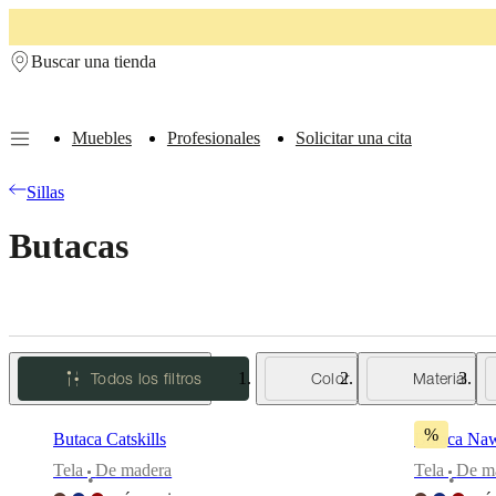
Skip to main content
Buscar una tienda
Muebles
Profesionales
Solicitar una cita
Muebles
Sofás
Sillas
Mesas
Almacenamiento
Camas
Exteriores
Lámparas
Sillas
de
sofás
Colecciones
Butacas
de
mesas
Colecciones
de
sillas
Butacas
Colecciones
Beds
collections
Colecciones
de
Todos los filtros
Color
Material
almacenamiento
Colecciones
de
accesorios
Colección
%
Butaca Catskills
Butaca Naw
de
tejidos
Tela
De madera
Tela
De m
•
•
y