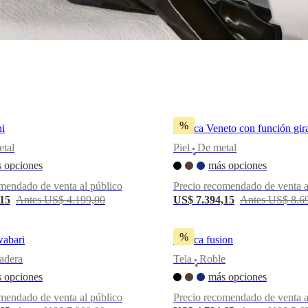
%
ni
Butaca Veneto con función gira
tal
Piel
De metal
•
 opciones
más opciones
mendado de venta al público
Precio recomendado de venta a
,15
Antes US$ 4.199,00
US$ 7.394,15
Antes US$ 8.6
%
abari
Butaca fusion
adera
Tela
Roble
•
 opciones
más opciones
mendado de venta al público
Precio recomendado de venta a