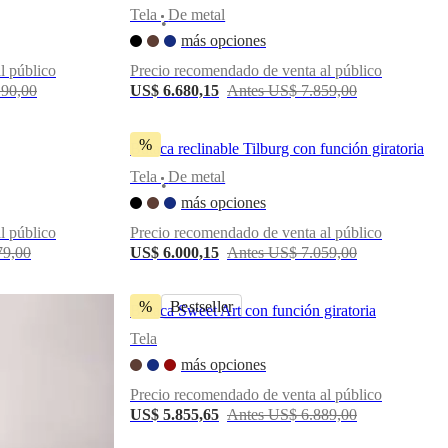
Tela
De metal
•
más opciones
l público
Precio recomendado de venta al público
190,00
US$ 6.680,15
Antes US$ 7.859,00
%
Butaca reclinable Tilburg con función giratoria
Tela
De metal
•
más opciones
l público
Precio recomendado de venta al público
79,00
US$ 6.000,15
Antes US$ 7.059,00
%
Bestseller
Butaca Sweet Art con función giratoria
Tela
más opciones
Precio recomendado de venta al público
US$ 5.855,65
Antes US$ 6.889,00