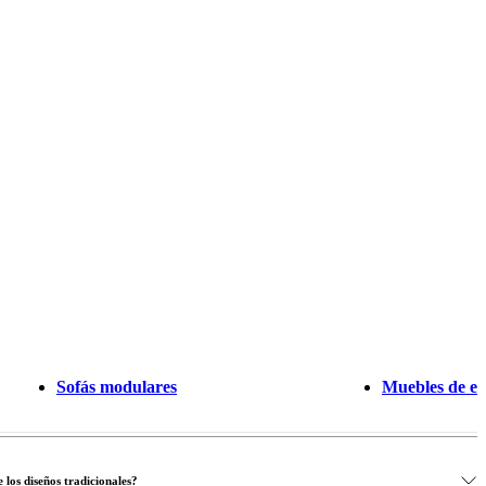
Sofás modulares
Muebles de ex
los diseños tradicionales?