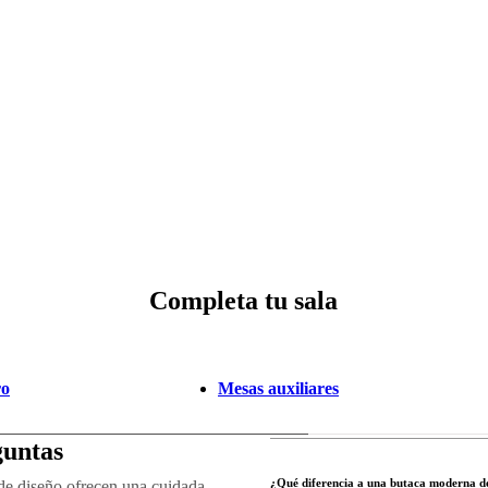
Completa tu sala
ro
Mesas auxiliares
guntas
¿Qué diferencia a una butaca moderna de 
 de diseño ofrecen una cuidada