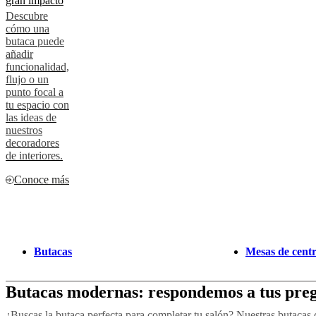
gran impacto
Descubre
cómo una
butaca puede
añadir
funcionalidad,
flujo o un
punto focal a
tu espacio con
las ideas de
nuestros
decoradores
de interiores.
Conoce más
Butacas
Mesas de cent
Butacas modernas: respondemos a tus pre
¿Buscas la butaca perfecta para completar tu salón? Nuestras butacas