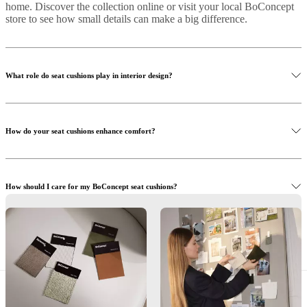
home. Discover the collection online or visit your local BoConcept
BoConcept
Valores
Responsabilidad
store to see how small details can make a big difference.
social
corporativa
La
historia
Sala
de
prensa
Artesanía
What role do seat cushions play in interior design?
y
calidad
Conoce
a
nuestros
How do your seat cushions enhance comfort?
diseñadores
Personalización
Carrera
Standards
and
certifications
Declaración
de
accesibilidad
Hazte
How should I care for my BoConcept seat cushions?
franquiciado
Professionals
Trade
Program
Projects
Articles
and
news
Where can I see the seat cushions in person?