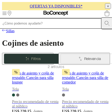
OFERTAS YA DISPONIBLES*
Skip to main content
Muebles
Sofás
Sillas
Mesas
Almacenamiento
Camas
Exteriores
Lámparas
Sillas
de
sofás
Colecciones
Cojines de asiento
de
mesas
Colecciones
de
sillas
Butacas
Filtros
Relevancia
Colecciones
Beds
collections
Colecciones
2 artículos
de
%
%
Cojín de asiento y cojín de
Cojín de asiento y cojín de
almacenamiento
Colecciones
respaldo Cancún para silla
respaldo Cancún para silla de
de
lounge
comedor
accesorios
Colección
de
Tela
Tela
tejidos
y
Precio recomendado de venta
Precio recomendado de venta
pieles
Outlet
al público
al público
de
US$ 220,15
Antes
US$ 220,15
Antes
muebles
Espacios
Salas
Comedores
Dormitorios
Espacios