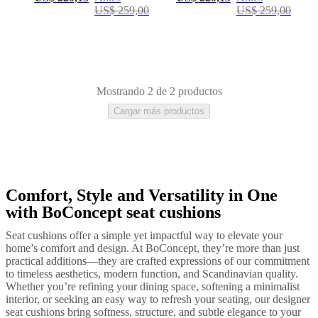
US$ 259,00
US$ 259,00
al
aire
libre
Espacios
pequeños
Oficinas
en
casa
BoConcept
+
Mostrando 2 de 2 productos
Helena
Cargar más productos
Christensen
Inspiración
Atención
al
cliente
Contacto
Entrega
Cuidado
del
producto
Instrucciones
de
montaje
Garantía
Legal
Servicio
Comfort, Style and Versatility in One
Verde
Gris
Tela
de
with BoConcept seat cushions
decoración
de
Seat cushions offer a simple yet impactful way to elevate your
interiores
home’s comfort and design. At BoConcept, they’re more than just
gratis
Solicita
practical additions—they are crafted expressions of our commitment
muestras
to timeless aesthetics, modern function, and Scandinavian quality.
gratis
Buscar
Whether you’re refining your dining space, softening a minimalist
una
interior, or seeking an easy way to refresh your seating, our designer
tienda
Acerca
seat cushions bring softness, structure, and subtle elegance to your
de