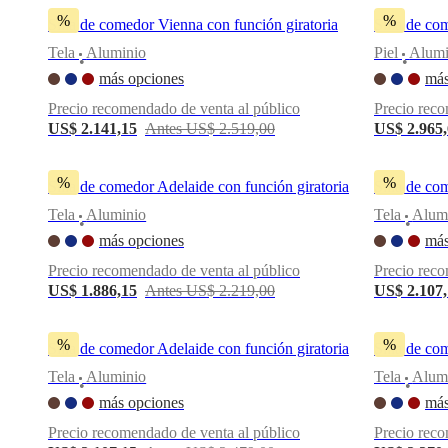
pieles
Outlet
%
%
Silla de comedor Vienna con función giratoria
Silla de co
de
muebles
Espacios
Salas
Comedores
Dormitorios
Espacios
Tela
Aluminio
Piel
Alumi
•
•
al
más opciones
más
aire
libre
Espacios
Precio recomendado de venta al público
Precio reco
pequeños
Oficinas
US$ 2.141,15
Antes US$ 2.519,00
US$ 2.965
en
casa
BoConcept
+
%
%
Silla de comedor Adelaide con función giratoria
Silla de co
Helena
Christensen
Inspiración
Atención
Tela
Aluminio
Tela
Alum
•
•
al
más opciones
más
cliente
Contacto
Entrega
Cuidado
del
Precio recomendado de venta al público
Precio reco
producto
Instrucciones
US$ 1.886,15
Antes US$ 2.219,00
US$ 2.107
de
montaje
Garantía
Legal
Servicio
de
%
%
Silla de comedor Adelaide con función giratoria
Silla de co
decoración
de
Tela
Aluminio
Tela
Alum
•
•
interiores
más opciones
más
gratis
Solicita
muestras
Precio recomendado de venta al público
Precio reco
gratis
Buscar