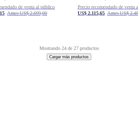
mendado de venta al público
Precio recomendado de venta a
,15
Antes US$ 2.699,00
US$ 2.115,65
Antes US$ 2.4
Mostrando 24 de 27 productos
Cargar más productos
Aluminio
Plástico
De