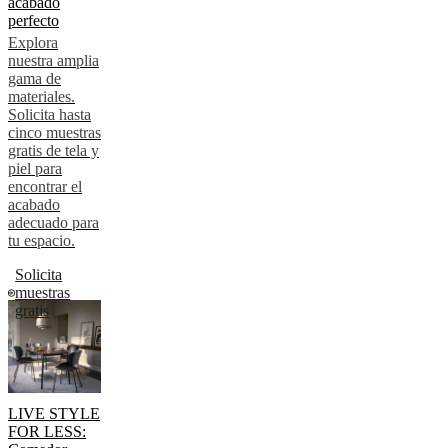
acabado
perfecto
Explora
nuestra amplia
gama de
materiales.
Solicita hasta
cinco muestras
gratis de tela y
piel para
encontrar el
acabado
adecuado para
tu espacio.
Solicita
muestras
gratis
LIVE STYLE
FOR LESS: