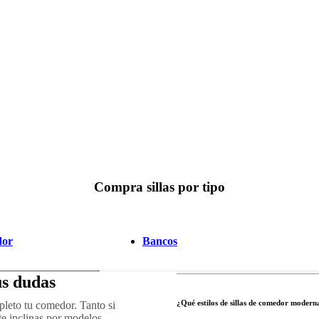
Compra sillas por tipo
dor
Bancos
us dudas
¿Qué estilos de sillas de comedor moderna
pleto tu comedor. Tanto si
te inclinas por modelos