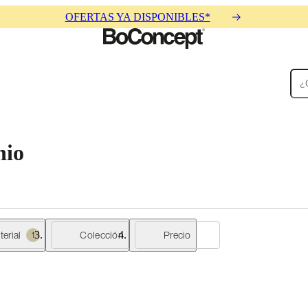
OFERTAS YA DISPONIBLES*
Alfombras
Accesorios
Colecciones
Colecciones
nio
erial
Colección
Precio
1