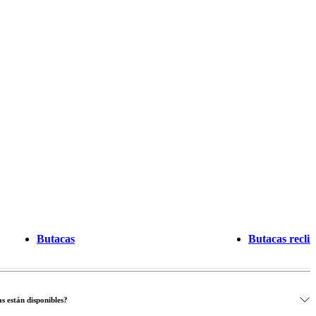
Butacas
Butacas reclin
s están disponibles?