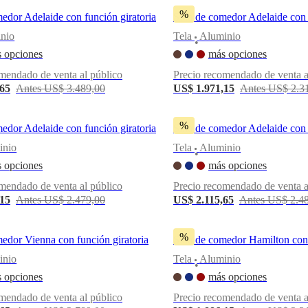
%
medor Adelaide con función giratoria
Silla de comedor Adelaide con 
nio
Tela
Aluminio
•
 opciones
más opciones
mendado de venta al público
Precio recomendado de venta a
,65
Antes US$ 3.489,00
US$ 1.971,15
Antes US$ 2.3
%
medor Adelaide con función giratoria
Silla de comedor Adelaide con 
inio
Tela
Aluminio
•
 opciones
más opciones
mendado de venta al público
Precio recomendado de venta a
,15
Antes US$ 2.479,00
US$ 2.115,65
Antes US$ 2.4
%
medor Vienna con función giratoria
Silla de comedor Hamilton con 
inio
Tela
Aluminio
•
 opciones
más opciones
mendado de venta al público
Precio recomendado de venta a