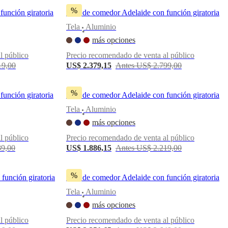
%
función giratoria
Silla de comedor Adelaide con función giratoria
Tela
Aluminio
•
más opciones
l público
Precio recomendado de venta al público
19,00
US$ 2.379,15
Antes US$ 2.799,00
%
función giratoria
Silla de comedor Adelaide con función giratoria
Tela
Aluminio
•
más opciones
l público
Precio recomendado de venta al público
89,00
US$ 1.886,15
Antes US$ 2.219,00
%
función giratoria
Silla de comedor Adelaide con función giratoria
Tela
Aluminio
•
más opciones
l público
Precio recomendado de venta al público