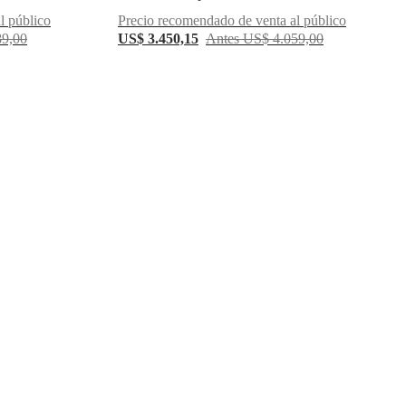
l público
Precio recomendado de venta al público
89,00
US$ 3.450,15
Antes US$ 4.059,00