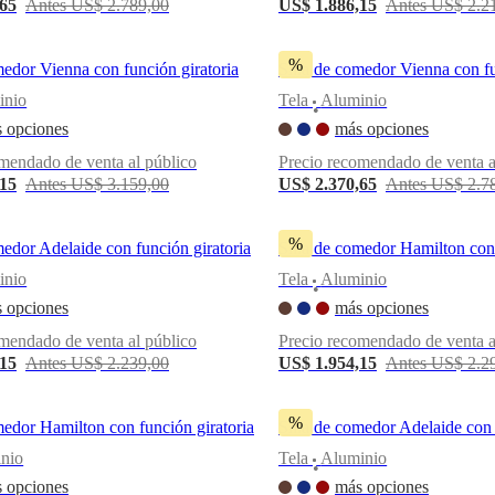
,65
Antes US$ 2.789,00
US$ 1.886,15
Antes US$ 2.2
%
medor Vienna con función giratoria
Silla de comedor Vienna con fu
inio
Tela
Aluminio
•
 opciones
más opciones
mendado de venta al público
Precio recomendado de venta a
,15
Antes US$ 3.159,00
US$ 2.370,65
Antes US$ 2.7
%
medor Adelaide con función giratoria
Silla de comedor Hamilton con 
inio
Tela
Aluminio
•
 opciones
más opciones
mendado de venta al público
Precio recomendado de venta a
,15
Antes US$ 2.239,00
US$ 1.954,15
Antes US$ 2.2
%
medor Hamilton con función giratoria
Silla de comedor Adelaide con 
nio
Tela
Aluminio
•
 opciones
más opciones