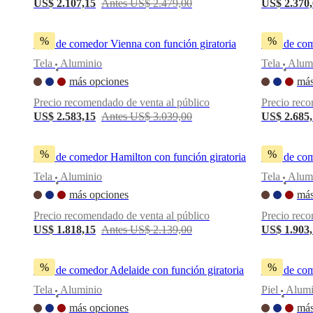
US$ 2.107,15
Antes US$ 2.479,00
US$ 2.370
una
tienda
Acerca
de
%
%
Silla de comedor Vienna con función giratoria
Silla de co
BoConcept
Valores
Responsabilidad
social
Tela
Aluminio
Tela
Alum
•
•
corporativa
La
más opciones
más
historia
Sala
de
Precio recomendado de venta al público
Precio reco
prensa
Artesanía
US$ 2.583,15
Antes US$ 3.039,00
US$ 2.685
y
calidad
Conoce
a
%
%
Silla de comedor Hamilton con función giratoria
Silla de co
nuestros
diseñadores
Personalización
Carrera
Standards
Tela
Aluminio
Tela
Alum
•
•
and
más opciones
más
certifications
Declaración
de
Precio recomendado de venta al público
Precio reco
accesibilidad
Hazte
US$ 1.818,15
Antes US$ 2.139,00
US$ 1.903
franquiciado
Professionals
Trade
Program
Projects
Articles
and
%
%
Silla de comedor Adelaide con función giratoria
Silla de co
news
Tela
Aluminio
Piel
Alumi
•
•
más opciones
más