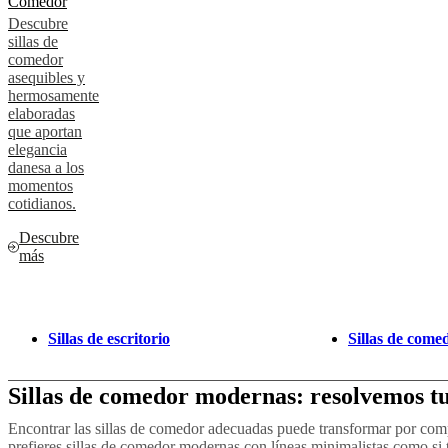
Comedor
Descubre
sillas de
comedor
asequibles y
hermosamente
elaboradas
que aportan
elegancia
danesa a los
momentos
cotidianos.
Descubre
más
Sillas de escritorio
Sillas de come
Sillas de comedor modernas: resolvemos t
Encontrar las sillas de comedor adecuadas puede transformar por com
prefieres sillas de comedor modernas con líneas minimalistas como si 