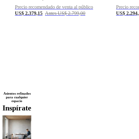
Precio recomendado de venta al público
Precio reco
US$ 2.379,15
Antes US$ 2.799,00
US$ 2.294
Next
Azul
Blanco
Rojo
Gris
Verde
Marrón
Amarillo
Beige
Negro
Tela
Laca
Piel
Asientos refinados
para cualquier
page
metal
Roble
De
espacio
madera
Inspírate