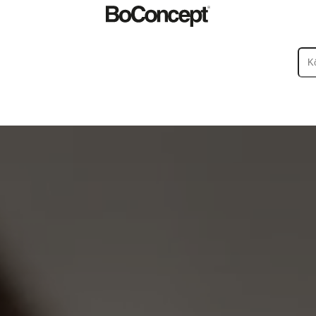
ßenbereiche
Kleine
ege
Montageanleitungen
Garantie
Rechtliches
BoConcept