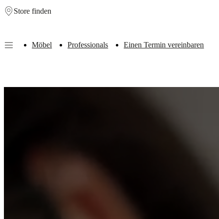
Store finden
Skip to main content
Möbel
Professionals
Einen Termin vereinbaren
Möbel
Sofas
Stühle
/
Sessel
Tische
Aufbewahrung
Betten
Outdoor-
Möbel
Lampen
Teppiche
Accessoires
Kollektionen
Sofa
Kollektionen
Tisch
Kollektionen
Stuhl
Kollektionen
Sessel
Kollektionen
Beds
collections
Aufbewahrungslösungen
Accessoires
Stoff-
und
Lederkollektion
Outlet
Räume
Wohnzimmer
Esszimmer
Schlafzimmer
Au
Räume
Home
Offices
BoConcept
+
Helena
Christensen
Inspiration
Kundenbetreuung
Kontakt
Lieferung
Produktpfl
Einrichtungsberatung
Kostenlose
Muster