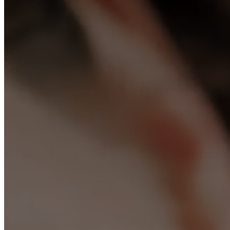
bestellen
Store
finden
Über
BoConcept
Werte
Corporate
Responsibility
Die
Geschichte
Presse
Lounge
Handwerkskunst
und
Qualität
Unsere
Designer
Individuelle
Gestaltung
Karriere
Standards
and
certifications
Barrierefreiheitserklärung
Franchise-
Partner
werden
Professionals
Trade
Programm
Projects
Articles
and
news