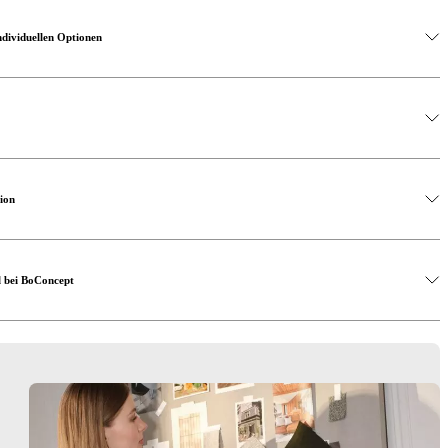
ndividuellen Optionen
ion
l bei BoConcept
is hin zu ausziehbaren