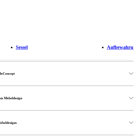
Sessel
Aufbewahrun
 BoConcept
hem Möbeldesign
Möbeldesigns