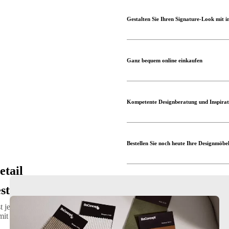
Gestalten Sie Ihren Signature-Look mit i
Ganz bequem online einkaufen
Kompetente Designberatung und Inspirat
Bestellen Sie noch heute Ihre Designmöbe
etail
estaltung
ast jedes BoConcept Design individualisieren können? Von Modulsofas b
t Ihnen kreieren wir ein Design, das so einzigartig ist wie Sie.