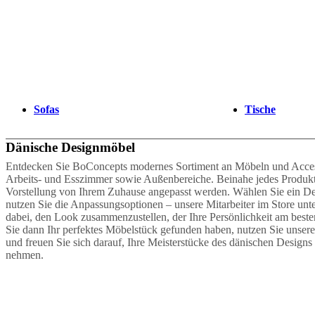
bestellen
Store
finden
Über
BoConcept
Werte
Corporate
Responsibility
Die
Geschichte
Presse
Lounge
Handwerkskunst
und
Qualität
Unsere
Sofas
Tische
Designer
Individuelle
Gestaltung
Karriere
Standards
and
Dänische Designmöbel
certifications
Barrierefreiheitserklärung
Franchise-
Partner
Entdecken Sie BoConcepts modernes Sortiment an Möbeln und Access
werden
Professionals
Trade
Arbeits- und Esszimmer sowie Außenbereiche. Beinahe jedes Produkt
Programm
Projects
Articles
Vorstellung von Ihrem Zuhause angepasst werden. Wählen Sie ein D
and
nutzen Sie die Anpassungsoptionen – unsere Mitarbeiter im Store unter
news
dabei, den Look zusammenzustellen, der Ihre Persönlichkeit am bes
Sie dann Ihr perfektes Möbelstück gefunden haben, nutzen Sie unser
und freuen Sie sich darauf, Ihre Meisterstücke des dänischen Design
nehmen.