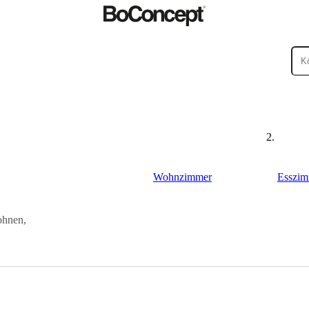
Wohnzimmer
Esszim
ohnen,
ßenbereiche
Kleine
ege
Montageanleitungen
Garantie
Rechtliches
BoConcept