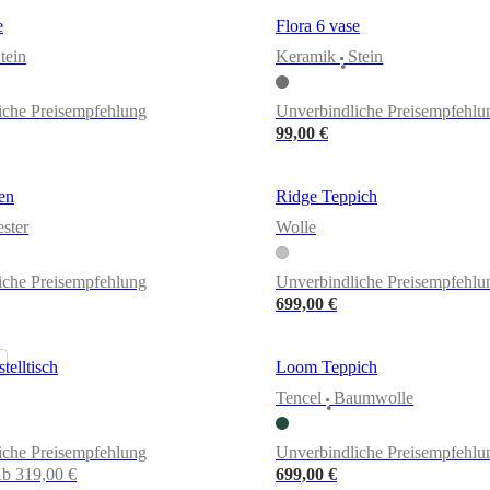
e
Flora 6 vase
tein
Keramik
Stein
•
iche Preisempfehlung
Unverbindliche Preisempfehlu
99,00 €
en
Ridge Teppich
ester
Wolle
iche Preisempfehlung
Unverbindliche Preisempfehlu
699,00 €
telltisch
Loom Teppich
Tencel
Baumwolle
•
iche Preisempfehlung
Unverbindliche Preisempfehlu
b 319,00 €
699,00 €