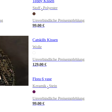
Teddy Kissen
Stoff
Polyester
•
ng
Unverbindliche Preisempfehlung
99,00 €
Catskills Kissen
Wolle
Unverbindliche Preisempfehlung
129,00 €
Flora 6 vase
Keramik
Stein
•
Unverbindliche Preisempfehlung
99,00 €