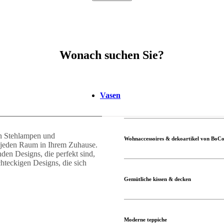
Wonach suchen Sie?
lgrau
Polyester
Stoff
Wolle
Keramik
Stein
Metall
Baumwolle
Aluminium
Ten
Vasen
en Stehlampen und
Wohnaccessoires & dekoartikel von BoC
r jeden Raum in Ihrem Zuhause.
den Designs, die perfekt sind,
hteckigen Designs, die sich
Gemütliche kissen & decken
Moderne teppiche