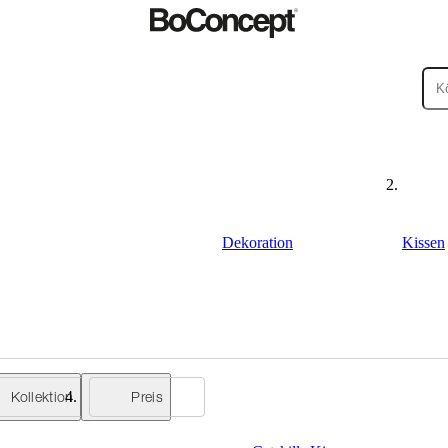
Dekoration
Kissen
ßenbereiche
Kleine
Kollektion
Preis
ege
Montageanleitungen
Garantie
Rechtliches
BoConcept