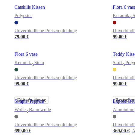
Catskills Kissen
Flora 6 vas
Polyester
Keramik
S
•
Unverbindliche Preisempfehlung
Unverbindl
79,00 €
99,00 €
Flora 6 vase
Teddy Kiss
Keramik
Stein
Stoff
Poly
•
•
Unverbindliche Preisempfehlung
Unverbindl
99,00 €
99,00 €
Editor's choice
Bestseller
Simple Teppich
Expose Beis
Wolle
Baumwolle
Aluminium
•
Unverbindliche Preisempfehlung
Unverbindl
699,00 €
369,00 €
A