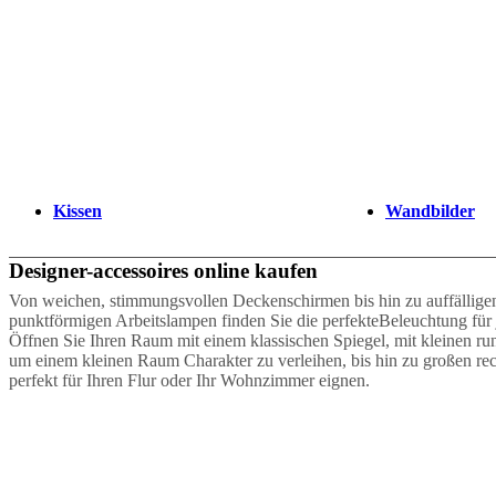
Next
Rot
Braun
Grau
Weiß
Lila
Blau
Orange
Grün
Gelb
Beige
Schwarz
Klar
Hel
page
Kissen
Wandbilder
Designer-accessoires online kaufen
Von weichen, stimmungsvollen Deckenschirmen bis hin zu auffällig
punktförmigen Arbeitslampen finden Sie die perfekteBeleuchtung fü
Öffnen Sie Ihren Raum mit einem klassischen Spiegel, mit kleinen run
um einem kleinen Raum Charakter zu verleihen, bis hin zu großen rec
perfekt für Ihren Flur oder Ihr Wohnzimmer eignen.