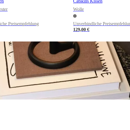
en
Catskills Kissen
ester
Wolle
iche Preisempfehlung
Unverbindliche Preisempfehlu
129,00 €