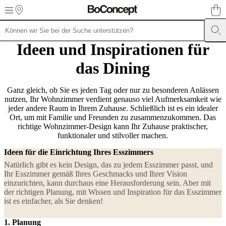
Skip to main content
Möbel
Ideen und Inspirationen für
Sofas
Stühle
/
Sessel
Tische
Aufbewahrung
Betten
Outdoor-
das Dining
Möbel
Lampen
Teppiche
Accessoires
Kollektionen
Sofa
Kollektionen
Tisch
Kollektionen
Ganz gleich, ob Sie es jeden Tag oder nur zu besonderen Anlässen
Stuhl
Kollektionen
nutzen, Ihr Wohnzimmer verdient genauso viel Aufmerksamkeit wie
Sessel
Kollektionen
jeder andere Raum in Ihrem Zuhause. Schließlich ist es ein idealer
Beds
collections
Ort, um mit Familie und Freunden zu zusammenzukommen. Das
Aufbewahrungslösungen
Accessoires
Stoff-
und
richtige Wohnzimmer-Design kann Ihr Zuhause praktischer,
Lederkollektion
Outlet
funktionaler und stilvoller machen.
Räume
Wohnzimmer
Esszimmer
Schlafzimmer
Au
Räume
Home
Ideen für die Einrichtung Ihres Esszimmers
Offices
BoConcept
+
Natürlich gibt es kein Design, das zu jedem Esszimmer passt, und
Helena
Ihr Esszimmer gemäß Ihres Geschmacks und Ihrer Vision
Christensen
Inspiration
Kundenbetreuung
Kontakt
Lieferung
Produktpfl
einzurichten, kann durchaus eine Herausforderung sein. Aber mit
Einrichtungsberatung
Kostenlose
der richtigen Planung, mit Wissen und Inspiration für das Esszimmer
Muster
ist es einfacher, als Sie denken!
bestellen
Store
finden
Über
1. Planung