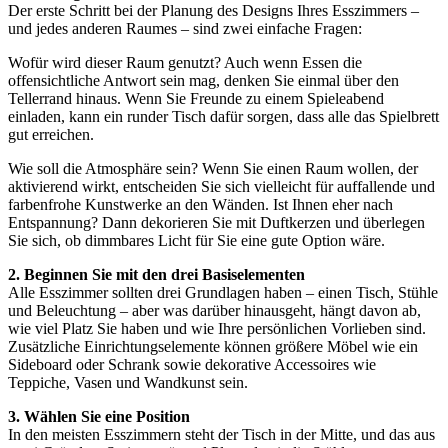
BoConcept
Werte
Corporate
Der erste Schritt bei der Planung des Designs Ihres Esszimmers –
Responsibility
Die
und jedes anderen Raumes – sind zwei einfache Fragen:
Geschichte
Presse
Lounge
Handwerkskunst
Wofür wird dieser Raum genutzt? Auch wenn Essen die
und
offensichtliche Antwort sein mag, denken Sie einmal über den
Qualität
Unsere
Tellerrand hinaus. Wenn Sie Freunde zu einem Spieleabend
Designer
Individuelle
einladen, kann ein runder Tisch dafür sorgen, dass alle das Spielbrett
Gestaltung
Karriere
Standards
gut erreichen.
and
certifications
Barrierefreiheitserklärung
Franchise-
Wie soll die Atmosphäre sein? Wenn Sie einen Raum wollen, der
Partner
aktivierend wirkt, entscheiden Sie sich vielleicht für auffallende und
werden
Professionals
Trade
farbenfrohe Kunstwerke an den Wänden. Ist Ihnen eher nach
Programm
Projects
Articles
Entspannung? Dann dekorieren Sie mit Duftkerzen und überlegen
and
Sie sich, ob dimmbares Licht für Sie eine gute Option wäre.
news
2. Beginnen Sie mit den drei Basiselementen
Alle Esszimmer sollten drei Grundlagen haben – einen Tisch, Stühle
und Beleuchtung – aber was darüber hinausgeht, hängt davon ab,
wie viel Platz Sie haben und wie Ihre persönlichen Vorlieben sind.
Zusätzliche Einrichtungselemente können größere Möbel wie ein
Sideboard oder Schrank sowie dekorative Accessoires wie
Teppiche, Vasen und Wandkunst sein.
3. Wählen Sie eine Position
In den meisten Esszimmern steht der Tisch in der Mitte, und das aus