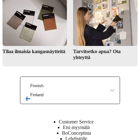
Koristeet ja sisustustuotteet
Tilaa ilmaisia kangasnäytteitä
Tarvitsetko apua? Ota
yhteyttä
Finnish
Finland
Customer Service
Etsi myymälä
BoConceptista
Lehdistölle