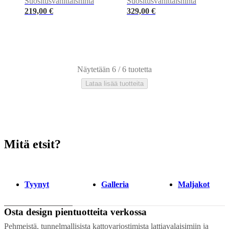
Suositusvähittäishinta
Suositusvähittäishinta
219,00 €
329,00 €
Näytetään 6 / 6 tuotetta
Lataa lisää tuotteita
Mitä etsit?
Beige
Polyesteri
Kangas
Villaa
Keramiikka
Hiekka
Puuvilla
Alumiini
Tenc
Tyynyt
Galleria
Maljakot
Osta design pientuotteita verkossa
Pehmeistä, tunnelmallisista kattovarjostimista lattiavalaisimiin ja