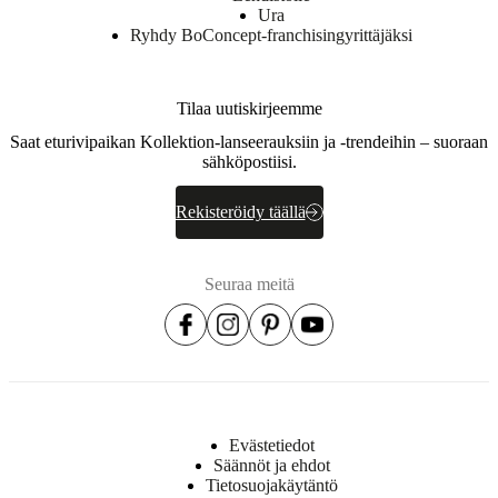
Ura
Ryhdy BoConcept-franchisingyrittäjäksi
Tilaa uutiskirjeemme
Saat eturivipaikan Kollektion-lanseerauksiin ja -trendeihin – suoraan
sähköpostiisi.
Rekisteröidy täällä
Seuraa meitä
Evästetiedot
Säännöt ja ehdot
Tietosuojakäytäntö