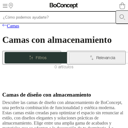
Skip to main content
Muebles
Sofás
Sillas
Mesas
Almacenamiento
Camas
Exteriores
Lámparas
Camas
de
sofás
Colecciones
Camas con almacenamiento
de
mesas
Colecciones
de
sillas
Butacas
Filtros
Relevancia
Colecciones
Beds
collections
Colecciones
0 artículos
de
almacenamiento
Colecciones
de
accesorios
Colección
de
Camas de diseño con almacenamiento
Beige
Marrón
Verde
Blanco
Rojo
Gris
Azul
Amarillo
tejidos
y
Descubre las camas de diseño con almacenamiento de BoConcept,
pieles
Outlet
una perfecta combinación de funcionalidad y estética moderna.
de
Estas camas están creadas para optimizar el espacio sin renunciar al
muebles
Espacios
Salas
Comedores
Dormitorios
Espacios
estilo, con diseños elegantes y soluciones prácticas de
al
almacenamiento. Elige entre una amplia gama de acabados y