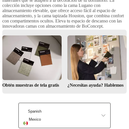
aire
materiales que se adapten a la decoración de tu dormitorio. La
libre
Espacios
colección incluye opciones como la cama Lugano con
pequeños
Oficinas
almacenamiento elevable, que ofrece acceso fácil al espacio de
en
almacenamiento, y la cama tapizada Houston, que combina confort
casa
BoConcept
con compartimentos ocultos. Eleva tu espacio de descanso con las
+
innovadoras camas con almacenamiento de BoConcept.
Helena
Christensen
Inspiración
Atención
al
cliente
Contacto
Entrega
Cuidado
Beneficios de tener almacenamiento en tu cama
del
producto
Instrucciones
de
montaje
Garantía
Legal
Servicio
de
decoración
de
Obtén muestras de tela gratis
¿Necesitas ayuda? Hablemos
interiores
gratis
Solicita
muestras
gratis
Buscar
una
Spanish
tienda
Acerca
de
Mexico
BoConcept
Valores
Responsabilidad