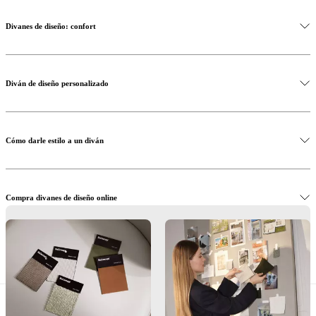
BoConcept
Valores
Responsabilidad
social
Divanes de diseño: confort
corporativa
La
historia
Sala
de
prensa
Artesanía
Diván de diseño personalizado
y
calidad
Conoce
a
nuestros
diseñadores
Personalización
Carrera
Standards
Cómo darle estilo a un diván
and
certifications
Declaración
de
accesibilidad
Hazte
Compra divanes de diseño online
franquiciado
Professionals
Trade
Program
Projects
Articles
and
news
Permítenos ayudarte