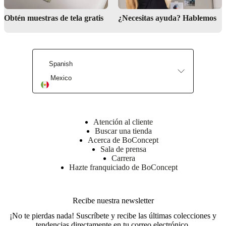
Obtén muestras de tela gratis
¿Necesitas ayuda? Hablemos
Spanish
Mexico
Encuentra tu tienda más cercana
Atención al cliente
Buscar una tienda
Acerca de BoConcept
Sala de prensa
Carrera
Hazte franquiciado de BoConcept
Recibe nuestra newsletter
¡No te pierdas nada! Suscríbete y recibe las últimas colecciones y
tendencias directamente en tu correo electrónico.