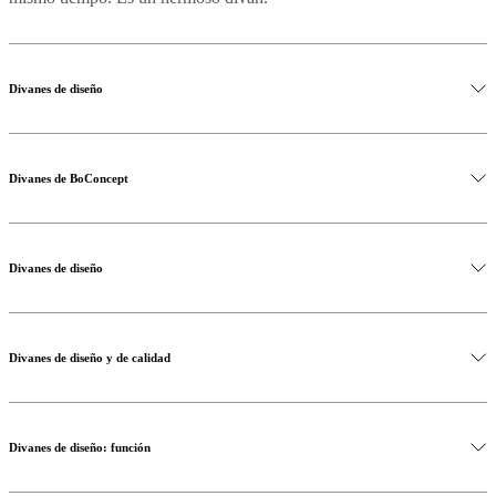
al
aire
libre
Espacios
pequeños
Oficinas
Divanes de diseño
en
casa
BoConcept
+
Helena
Christensen
Inspiración
Atención
Divanes de BoConcept
al
cliente
Contacto
Entrega
Cuidado
del
producto
Instrucciones
Divanes de diseño
de
montaje
Garantía
Legal
Servicio
de
decoración
de
Divanes de diseño y de calidad
interiores
gratis
Solicita
muestras
gratis
Buscar
Divanes de diseño: función
una
tienda
Acerca
de