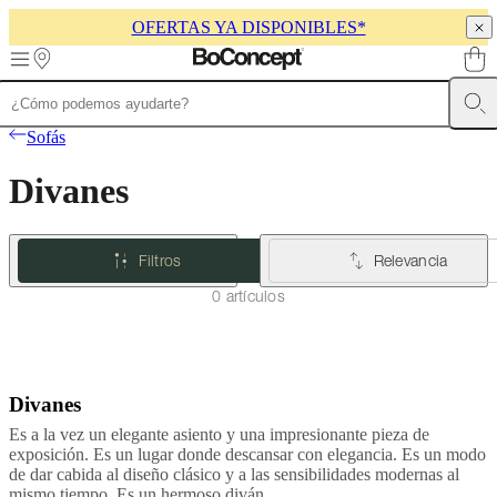
OFERTAS YA DISPONIBLES*
Skip to main content
Muebles
Sofás
Sillas
Mesas
Almacenamiento
Camas
Exteriores
Lámparas
Sofás
de
sofás
Colecciones
Divanes
de
mesas
Colecciones
de
sillas
Butacas
Filtros
Relevancia
Colecciones
Beds
collections
Colecciones
0 artículos
de
almacenamiento
Colecciones
de
accesorios
Colección
de
Divanes
tejidos
y
Es a la vez un elegante asiento y una impresionante pieza de
pieles
Outlet
exposición. Es un lugar donde descansar con elegancia. Es un modo
de
de dar cabida al diseño clásico y a las sensibilidades modernas al
muebles
Espacios
Salas
Comedores
Dormitorios
Espacios
mismo tiempo. Es un hermoso diván.