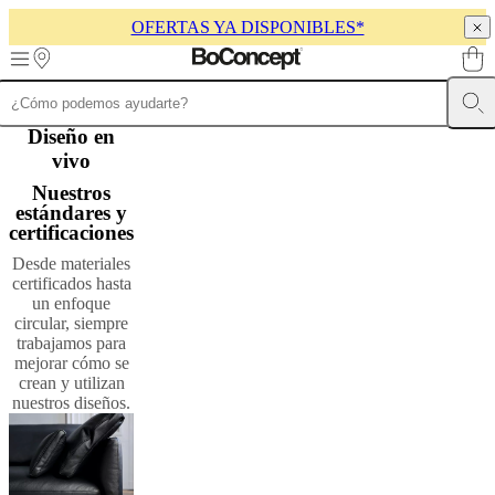
OFERTAS YA DISPONIBLES*
Skip to main content
Muebles
Diseño en
Sofás
Sillas
Mesas
Almacenamiento
Camas
Exteriores
Lámparas
de
vivo
sofás
Colecciones
Nuestros
de
estándares y
mesas
Colecciones
certificaciones
de
sillas
Butacas
Desde materiales
Colecciones
Beds
certificados hasta
collections
Colecciones
un enfoque
de
circular, siempre
almacenamiento
Colecciones
trabajamos para
de
mejorar cómo se
accesorios
Colección
crean y utilizan
de
nuestros diseños.
tejidos
y
pieles
Outlet
de
muebles
Espacios
Salas
Comedores
Dormitorios
Espacios