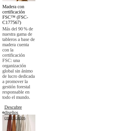
BoConcept
Valores
Responsabilidad
Madera con
social
certificación
corporativa
La
FSC™ (FSC-
historia
Sala
C177567)
de
Más del 90 % de
prensa
Artesanía
nuestra gama de
y
tableros a base de
calidad
Conoce
madera cuenta
a
con la
nuestros
certificación
diseñadores
Personalización
Carrera
Standards
FSC: una
and
organización
certifications
Declaración
global sin ánimo
de
de lucro dedicada
accesibilidad
Hazte
a promover la
franquiciado
Professionals
Trade
gestión forestal
Program
Projects
Articles
responsable en
and
todo el mundo.
news
Descubre
diseños
certificados