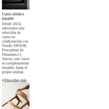
al
aire
libre
Espacios
Cuero nórdico
pequeños
Oficinas
trazable
en
Desde 2024,
casa
BoConcept
ofrecemos una
+
selección de
Helena
cuero en
Christensen
Inspiración
Atención
colaboración con
al
Nordic SPOOR.
cliente
Contacto
Entrega
Cuidado
Procedente de
del
Dinamarca y
producto
Instrucciones
Suecia, este cuero
de
es completamente
montaje
Garantía
Legal
Servicio
trazable, hasta el
de
propio animal.
decoración
de
Descubre más
interiores
gratis
Solicita
muestras
gratis
Buscar
una
tienda
Acerca
de