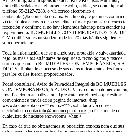
Art. 28, dirigida al responsable del área de Recursos Humanos, al
BoConcept
Valores
Responsabilidad
domicilio señalado en el presente escrito, o bien, se comunique al
social
teléfono 55-2127-7283, o vía correo electrónico a
corporativa
La
contactobc@boconcept.com.mx
. Finalmente, le pedimos confirme
historia
Sala
vía telefónica el envío de su solicitud a fin de garantizar su correcta
de
recepción y confirme si no hay elementos faltantes para atender su
prensa
Artesanía
requerimiento, BC MUEBLES CONTEMPORÁNEOS, S.A. DE
y
C.V. emitirá su respuesta dentro de los 20 días hábiles siguientes a
calidad
Conoce
su requerimiento.
a
nuestros
Toda la información que se maneje será protegida y salvaguardada
diseñadores
bajo los más altos estándares de seguridad, tecnológicos y físicos
Personalización
Carrera
Standards
and
con los que cuenta BC MUEBLES CONTEMPORÁNEOS, S.A.
certifications
DE C.V., limitando el acceso de sus datos únicamente a los fines
Declaración
de
para los cuales fueron proporcionados.
accesibilidad
Hazte
Podrá consultar el Aviso de Privacidad Integral de BC MUEBLES
franquiciado
Professionals
Trade
CONTEMPORÁNEOS, S.A. DE C.V. así como cualquier cambio,
Program
Projects
Articles
modificación o actualización al presente por el medio que estime
and
conveniente: a través de su página de internet <http:
news
www.boconcept.com="" es-mx="">, solicitarlo vía correo
electrónico a
contactobc@boconcept.com.mx
., o físicamente en
cualquiera de nuestros showrooms.</http:>
En caso de que no obtengamos su oposición expresa para que sus
datos personales sean resguardados, así como tratados de manera