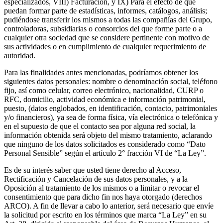
especializados, VIII) Facturación, y IX) Para el efecto de que
al
puedan formar parte de estadísticas, informes, catálogos, análisis;
aire
pudiéndose transferir los mismos a todas las compañías del Grupo,
libre
Espacios
controladoras, subsidiarias o consorcios del que forme parte o a
pequeños
Oficinas
cualquier otra sociedad que se considere pertinente con motivo de
en
sus actividades o en cumplimiento de cualquier requerimiento de
casa
BoConcept
autoridad.
+
Helena
Para las finalidades antes mencionadas, podríamos obtener los
Christensen
Inspiración
Atención
siguientes datos personales: nombre o denominación social, teléfono
al
fijo, así como celular, correo electrónico, nacionalidad, CURP o
cliente
Contacto
Entrega
Cuidado
RFC, domicilio, actividad económica e información patrimonial,
del
puesto, (datos englobados, en identificación, contacto, patrimoniales
producto
Instrucciones
y/o financieros), ya sea de forma física, vía electrónica o telefónica y
de
en el supuesto de que el contacto sea por alguna red social, la
montaje
Garantía
Legal
Servicio
información obtenida será objeto del mismo tratamiento, aclarando
de
que ninguno de los datos solicitados es considerado como “Dato
decoración
Personal Sensible” según el artículo 2° fracción VI de “La Ley”.
de
interiores
Es de su interés saber que usted tiene derecho al Acceso,
gratis
Solicita
Rectificación y Cancelación de sus datos personales, y a la
muestras
Oposición al tratamiento de los mismos o a limitar o revocar el
gratis
Buscar
consentimiento que para dicho fin nos haya otorgado (derechos
una
ARCO). A fin de llevar a cabo lo anterior, será necesario que envíe
tienda
Acerca
la solicitud por escrito en los términos que marca “La Ley” en su
de