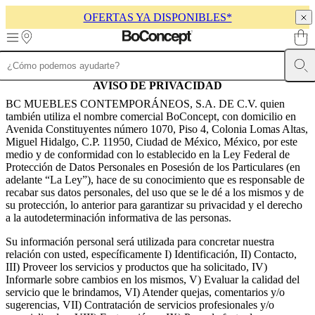
OFERTAS YA DISPONIBLES*
Skip to main content
Muebles
Sofás
Sillas
Mesas
AVISO DE PRIVACIDAD
Almacenamiento
Camas
Exteriores
Lámparas
de
BC MUEBLES CONTEMPORÁNEOS, S.A. DE C.V. quien
sofás
Colecciones
también utiliza el nombre comercial BoConcept, con domicilio en
de
Avenida Constituyentes número 1070, Piso 4, Colonia Lomas Altas,
mesas
Colecciones
Miguel Hidalgo, C.P. 11950, Ciudad de México, México, por este
de
medio y de conformidad con lo establecido en la Ley Federal de
sillas
Butacas
Protección de Datos Personales en Posesión de los Particulares (en
Colecciones
Beds
adelante “La Ley”), hace de su conocimiento que es responsable de
collections
Colecciones
recabar sus datos personales, del uso que se le dé a los mismos y de
de
su protección, lo anterior para garantizar su privacidad y el derecho
almacenamiento
Colecciones
a la autodeterminación informativa de las personas.
de
accesorios
Colección
Su información personal será utilizada para concretar nuestra
de
relación con usted, específicamente I) Identificación, II) Contacto,
tejidos
III) Proveer los servicios y productos que ha solicitado, IV)
y
Informarle sobre cambios en los mismos, V) Evaluar la calidad del
pieles
Outlet
servicio que le brindamos, VI) Atender quejas, comentarios y/o
de
sugerencias, VII) Contratación de servicios profesionales y/o
muebles
Espacios
Salas
Comedores
Dormitorios
Espacios