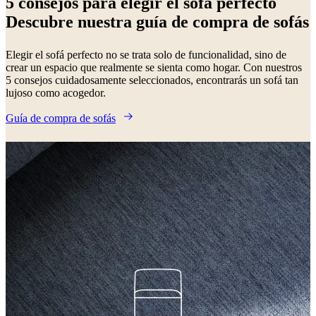
5 consejos para elegir el sofá perfecto
oscuro
Piel
Roble
Aluminio
De
Descubre nuestra guía de compra de sofás
metal
Laca
De
madera
Plástico
Elegir el sofá perfecto no se trata solo de funcionalidad, sino de
crear un espacio que realmente se sienta como hogar. Con nuestros
5 consejos cuidadosamente seleccionados, encontrarás un sofá tan
lujoso como acogedor.
Guía de compra de sofás