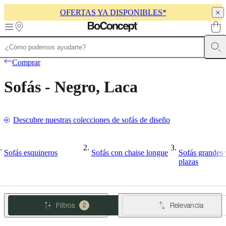
OFERTAS YA DISPONIBLES*
Skip to main content
Muebles
Sofás
Sillas
Mesas
Almacenamiento
Camas
Exteriores
Lámparas
Comprar
de
sofás
Colecciones
Sofás - Negro, Laca
de
mesas
Colecciones
de
sillas
Butacas
Descubre nuestras colecciones de sofás de diseño
Colecciones
Beds
collections
Colecciones
de
almacenamiento
Colecciones
Sofás esquineros
Sofás con chaise longue
Sofás grandes 
de
plazas
accesorios
Colección
de
tejidos
y
Filtros
Relevancia
2
pieles
Outlet
de
muebles
Espacios
Salas
Comedores
Dormitorios
Espacios