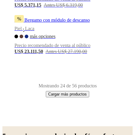
US$ 5.371,15
Antes US$ 6.319,00
%
Sofá Bergamo con módulo de descanso
Piel
Laca
•
más opciones
Precio recomendado de venta al público
US$ 23.111,50
Antes US$ 27.190,00
Mostrando 24 de 56 productos
Cargar más productos
Next
Verde
Blanco
Gris
Beige
Gris
page
claro
Amarillo
Azul
Marrón
Rojo
Negro
Gris