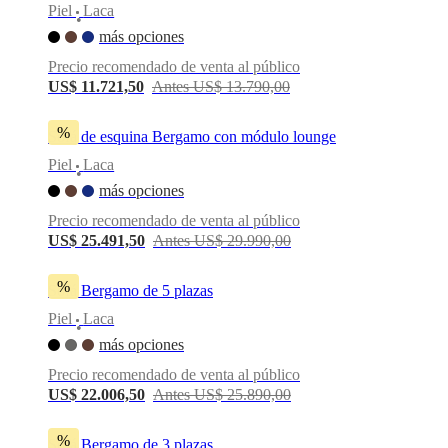
Piel
Laca
•
más opciones
Precio recomendado de venta al público
US$ 11.721,50
Antes US$ 13.790,00
%
Sofá de esquina Bergamo con módulo lounge
Piel
Laca
•
más opciones
Precio recomendado de venta al público
US$ 25.491,50
Antes US$ 29.990,00
%
Sofá Bergamo de 5 plazas
Piel
Laca
•
más opciones
Precio recomendado de venta al público
US$ 22.006,50
Antes US$ 25.890,00
%
Sofá Bergamo de 3 plazas