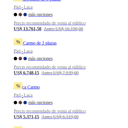
Piel
Laca
•
más opciones
Precio recomendado de venta al público
US$ 13.761,50
Antes US$ 16.190,00
%
Sofá Carmo de 2 plazas
Piel
Laca
•
más opciones
Precio recomendado de venta al público
US$ 6.748,15
Antes US$ 7.939,00
%
Butaca Carmo
Piel
Laca
•
más opciones
Precio recomendado de venta al público
US$ 5.371,15
Antes US$ 6.319,00