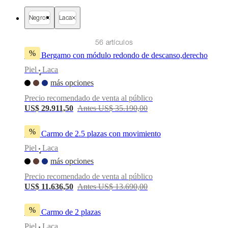
al
aire
Negro
Laca
libre
Espacios
pequeños
Oficinas
56 artículos
en
%
casa
BoConcept
Sofá Bergamo con módulo redondo de descanso,derecho
+
Piel
Laca
Helena
•
Christensen
Inspiración
Atención
más opciones
al
Precio recomendado de venta al público
cliente
Contacto
Entrega
Cuidado
US$ 29.911,50
Antes US$ 35.190,00
del
producto
Instrucciones
de
%
Sofá Carmo de 2.5 plazas con movimiento
montaje
Garantía
Legal
Servicio
de
Piel
Laca
•
decoración
más opciones
de
interiores
Precio recomendado de venta al público
gratis
Solicita
US$ 11.636,50
Antes US$ 13.690,00
muestras
gratis
Buscar
una
%
Sofá Carmo de 2 plazas
tienda
Acerca
Piel
Laca
de