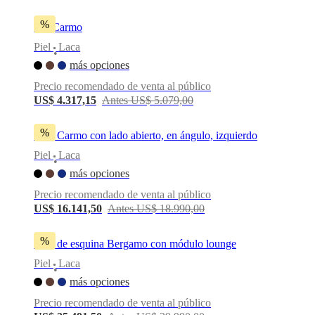
%
Puf Carmo
Piel
Laca
•
más opciones
Precio recomendado de venta al público
US$ 4.317,15
Antes US$ 5.079,00
%
Sofa Carmo con lado abierto, en ángulo, izquierdo
Piel
Laca
•
más opciones
Precio recomendado de venta al público
US$ 16.141,50
Antes US$ 18.990,00
%
Sofá de esquina Bergamo con módulo lounge
Piel
Laca
•
más opciones
Precio recomendado de venta al público