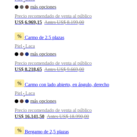
•
BoConcept
Valores
Responsabilidad
más opciones
social
Precio recomendado de venta al público
corporativa
La
historia
Sala
US$ 6.969,15
Antes US$ 8.199,00
de
prensa
Artesanía
%
Sofá Carmo de 2.5 plazas
y
calidad
Conoce
Piel
Laca
•
a
más opciones
nuestros
diseñadores
Personalización
Carrera
Standards
Precio recomendado de venta al público
and
US$ 8.218,65
Antes US$ 9.669,00
certifications
Declaración
de
accesibilidad
Hazte
%
Sofá Carmo con lado abierto, en ángulo, derecho
franquiciado
Professionals
Trade
Piel
Laca
Program
Projects
Articles
•
and
más opciones
news
Precio recomendado de venta al público
US$ 16.141,50
Antes US$ 18.990,00
%
Sofá Bergamo de 2,5 plazas