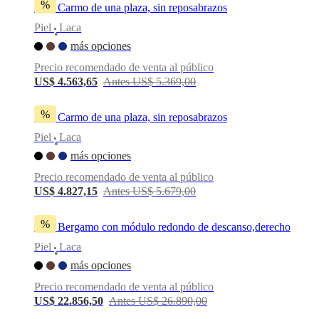
%
Sofá Carmo de una plaza, sin reposabrazos
Piel
Laca
•
más opciones
Precio recomendado de venta al público
US$ 4.563,65
Antes US$ 5.369,00
%
Sofá Carmo de una plaza, sin reposabrazos
Piel
Laca
•
más opciones
Precio recomendado de venta al público
US$ 4.827,15
Antes US$ 5.679,00
%
Sofá Bergamo con módulo redondo de descanso,derecho
Piel
Laca
•
más opciones
Precio recomendado de venta al público
US$ 22.856,50
Antes US$ 26.890,00