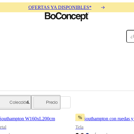
OFERTAS YA DISPONIBLES*
Alfombras
Accesorios
Colecciones
Colecciones
Colección
Precio
%
 Southampton W160xL200cm
Puf Southampton con ruedas y
tal
Tela