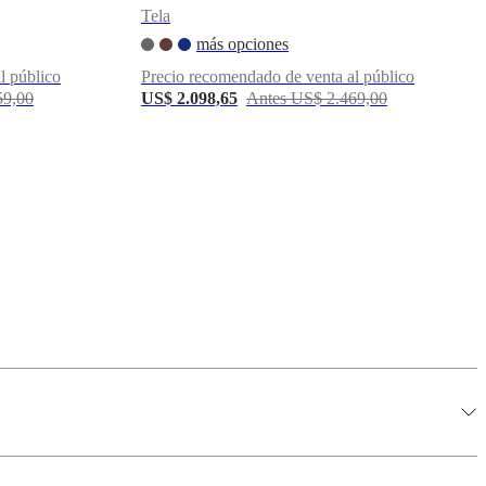
Tela
más opciones
l público
Precio recomendado de venta al público
59,00
US$ 2.098,65
Antes US$ 2.469,00