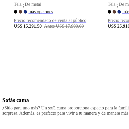
una
Tela
De metal
Tela
De me
•
•
tienda
Acerca
más opciones
más
de
BoConcept
Valores
Responsabilidad
Precio recomendado de venta al público
Precio reco
social
US$ 15.291,50
Antes US$ 17.990,00
US$ 25.91
corporativa
La
historia
Sala
de
prensa
Artesanía
y
calidad
Conoce
a
nuestros
diseñadores
Personalización
Carrera
Standards
and
certifications
Declaración
de
accesibilidad
Hazte
franquiciado
Professionals
Trade
Sofás cama
Beige
Rojo
Marrón
Verde
Azul
Blanco
Gris
Amarillo
Negro
Gris
Program
Projects
Articles
oscuro
Gris
and
¿Sitio para uno más? Un sofá cama proporciona espacio para la familia
claro
Tela
De
news
sorpresa. Además, es perfecto para vivir a tu manera y de manera más 
metal
Piel