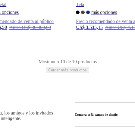
tal
Tela
 opciones
más opciones
mendado de venta al público
Precio recomendado de venta a
6,50
Antes US$ 30.490,00
US$ 3.535,15
Antes US$ 4.1
Mostrando 10 de 10 productos
Cargar más productos
, los amigos y los invitados
Compra sofá camas de diseño
inteligente.