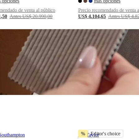
 opciones
más opciones
mendado de venta al público
Precio recomendado de venta a
1,50
Antes US$ 20.990,00
US$ 4.104,65
Antes US$ 4.8
%
Editor's choice
Southampton
Puf Taylor