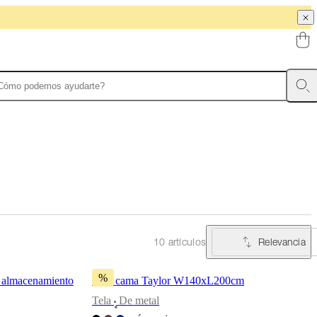
Relevancia
10 artículos
%
 almacenamiento
Sofá cama Taylor W140xL200cm
Tela
De metal
•