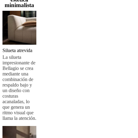
minimalista
al
aire
libre
Espacios
pequeños
Oficinas
en
casa
BoConcept
+
Helena
Christensen
Inspiración
Atención
Silueta atrevida
al
La silueta
cliente
Contacto
Entrega
Cuidado
impresionante de
del
Bellagio se crea
producto
Instrucciones
mediante una
de
combinación de
montaje
Garantía
Legal
Servicio
respaldo bajo y
de
un diseño con
decoración
costuras
de
acanaladas, lo
interiores
que genera un
gratis
Solicita
ritmo visual que
muestras
llama la atención.
gratis
Buscar
una
tienda
Acerca
de