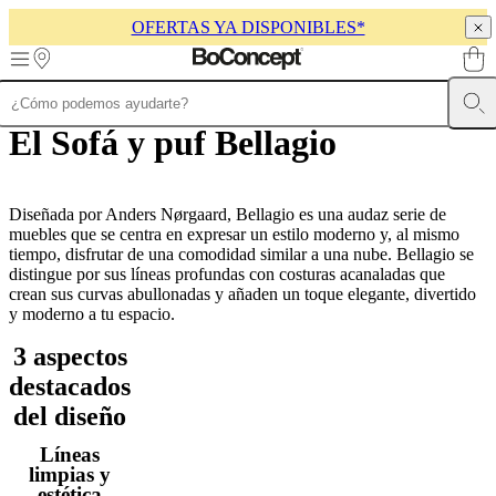
OFERTAS YA DISPONIBLES*
Skip to main content
El Sofá y puf Bellagio
Muebles
Sofás
Sillas
Mesas
Almacenamiento
Camas
Exteriores
Lámparas
de
sofás
Colecciones
de
mesas
Diseñada por Anders Nørgaard, Bellagio es una audaz serie de
Colecciones
de
muebles que se centra en expresar un estilo moderno y, al mismo
sillas
tiempo, disfrutar de una comodidad similar a una nube. Bellagio se
Butacas
Colecciones
distingue por sus líneas profundas con costuras acanaladas que
Beds
collections
crean sus curvas abullonadas y añaden un toque elegante, divertido
Colecciones
de
y moderno a tu espacio.
almacenamiento
Colecciones
3 aspectos
de
accesorios
Colección
destacados
de
del diseño
tejidos
y
Líneas
pieles
Outlet
limpias y
de
estética
muebles
Espacios
Salas
Comedores
Dormitorios
Espacios