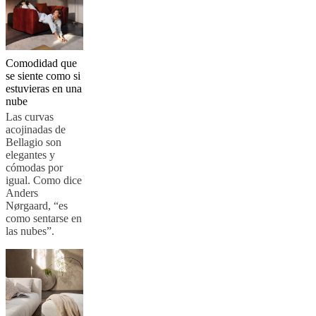
BoConcept
Valores
Responsabilidad
social
corporativa
La
historia
Sala
de
Comodidad que
prensa
Artesanía
se siente como si
y
estuvieras en una
calidad
Conoce
nube
a
Las curvas
nuestros
acojinadas de
diseñadores
Personalización
Carrera
Standards
Bellagio son
and
elegantes y
certifications
Declaración
cómodas por
de
igual. Como dice
accesibilidad
Hazte
Anders
franquiciado
Professionals
Trade
Nørgaard, “es
Program
Projects
Articles
como sentarse en
and
las nubes”.
news