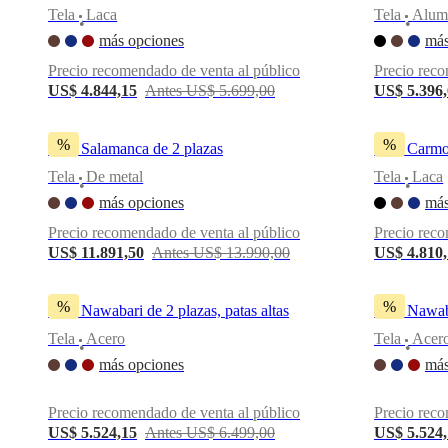
una
Tela
Laca
Tela
Alum
•
•
tienda
Acerca
más opciones
más
de
BoConcept
Valores
Responsabilidad
Precio recomendado de venta al público
Precio reco
social
US$ 4.844,15
Antes US$ 5.699,00
US$ 5.396
corporativa
La
historia
Sala
de
%
%
Sofá Salamanca de 2 plazas
Sofá Carmo
prensa
Artesanía
y
Tela
De metal
Tela
Laca
•
•
calidad
Conoce
más opciones
más
a
nuestros
Precio recomendado de venta al público
Precio reco
diseñadores
Personalización
Carrera
Standards
US$ 11.891,50
Antes US$ 13.990,00
US$ 4.810
and
certifications
Declaración
de
%
%
Sofá Nawabari de 2 plazas, patas altas
Sofá Nawaba
accesibilidad
Hazte
franquiciado
Professionals
Trade
Tela
Acero
Tela
Acer
•
•
Program
Projects
Articles
más opciones
más
and
news
Precio recomendado de venta al público
Precio reco
US$ 5.524,15
Antes US$ 6.499,00
US$ 5.524