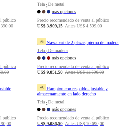
Tela
De metal
•
más opciones
l público
Precio recomendado de venta al público
.390,00
US$ 3.909,15
Antes US$ 4.599,00
%
Sofá Nawabari de 2 plazas, pierna de madera
Tela
De madera
•
más opciones
l público
Precio recomendado de venta al público
59,00
US$ 9.851,50
Antes US$ 11.590,00
%
stable
Sofá Hampton con respaldo ajustable y
almacenamiento en lado derecho
Tela
De metal
•
más opciones
l público
Precio recomendado de venta al público
190,00
US$ 9.086,50
Antes US$ 10.690,00