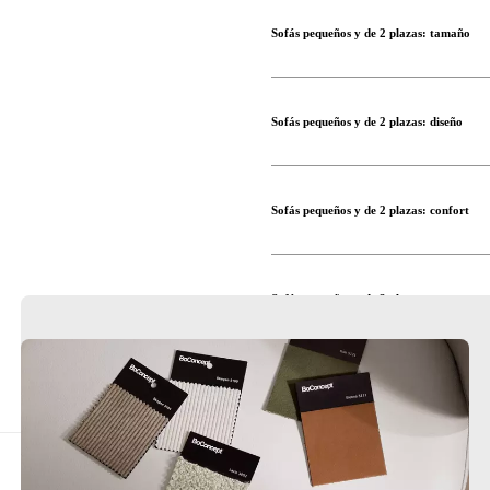
Sofás pequeños y de 2 plazas: tamaño
Consulta nuestra guía para com
Sofás pequeños y de 2 plazas: diseño
Sofás pequeños y de 2 plazas: confort
Sofás pequeños y de 2 plazas: texturas
Sofás pequeños y de 2 plazas: color
Servicio de Diseño de Interiore