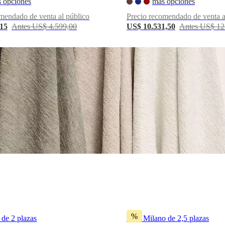
 opciones
más opciones
mendado de venta al público
Precio recomendado de venta a
,15
Antes US$ 4.599,00
US$ 10.531,50
Antes US$ 12
%
de 2 plazas
Sofá Milano de 2,5 plazas