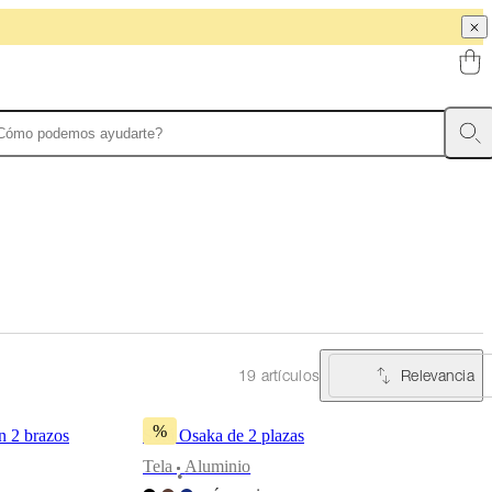
Relevancia
19 artículos
%
n 2 brazos
Sofá Osaka de 2 plazas
Tela
Aluminio
•