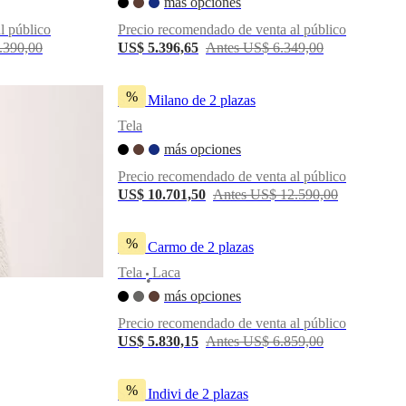
más opciones
l público
Precio recomendado de venta al público
.390,00
US$ 5.396,65
Antes US$ 6.349,00
%
Sofá Milano de 2 plazas
Tela
más opciones
Precio recomendado de venta al público
US$ 10.701,50
Antes US$ 12.590,00
%
Sofá Carmo de 2 plazas
Tela
Laca
•
más opciones
Precio recomendado de venta al público
US$ 5.830,15
Antes US$ 6.859,00
%
Sofá Indivi de 2 plazas