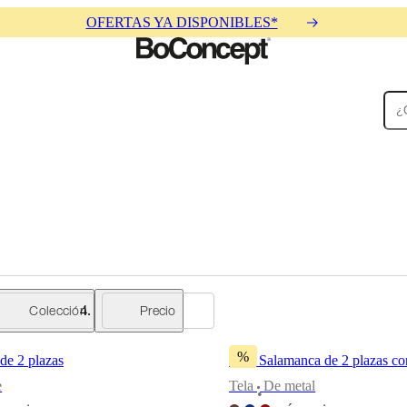
OFERTAS YA DISPONIBLES*
Alfombras
Accesorios
Colecciones
Colecciones
Colección
Precio
%
 de 2 plazas
Sofá Salamanca de 2 plazas co
e
Tela
De metal
•