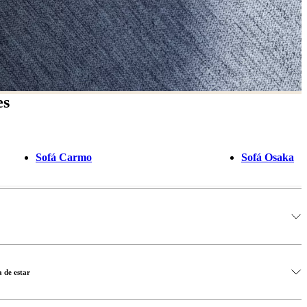
es
Sofá Carmo
Sofá Osaka
a de estar