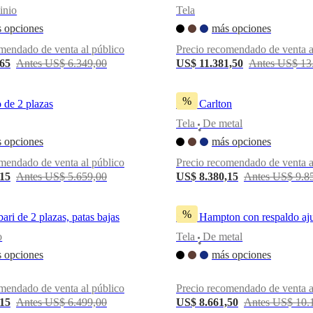
inio
Tela
 opciones
más opciones
mendado de venta al público
Precio recomendado de venta a
,65
Antes US$ 6.349,00
US$ 11.381,50
Antes US$ 13
%
 de 2 plazas
Sofá Carlton
Tela
De metal
•
 opciones
más opciones
mendado de venta al público
Precio recomendado de venta a
,15
Antes US$ 5.659,00
US$ 8.380,15
Antes US$ 9.8
%
ri de 2 plazas, patas bajas
Sofá Hampton con respaldo aju
o
Tela
De metal
•
 opciones
más opciones
mendado de venta al público
Precio recomendado de venta a
,15
Antes US$ 6.499,00
US$ 8.661,50
Antes US$ 10.