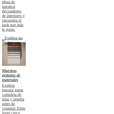
ideas de
nuestros
decoradores
de interiores y
encuentra el
look que más
te guste.
Explora las
salas
Muestras
gratuitas de
materiales
Explora
nuestra gama
completa de
telas y prueba
antes de
comprar. Elige
hasta cinco