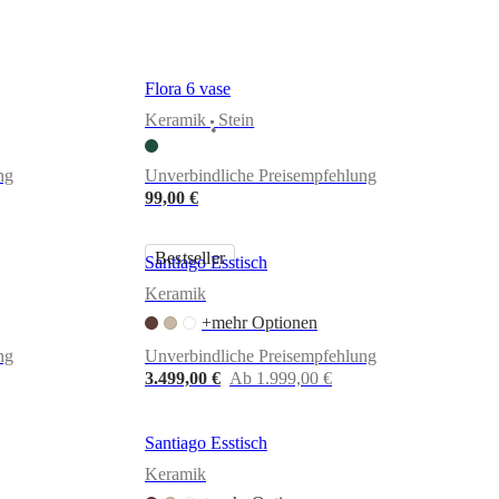
Flora 6 vase
Keramik
Stein
•
ng
Unverbindliche Preisempfehlung
99,00 €
Bestseller
Santiago Esstisch
Keramik
+mehr Optionen
ng
Unverbindliche Preisempfehlung
3.499,00 €
Ab 1.999,00 €
Santiago Esstisch
Keramik