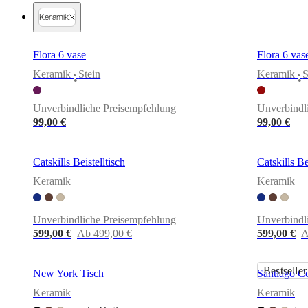
bestellen
Store
Keramik
finden
Über
BoConcept
Werte
Corporate
Responsibility
Die
Flora 6 vase
Flora 6 vas
Geschichte
Presse
Lounge
Handwerkskunst
Keramik
Stein
Keramik
S
•
•
und
Qualität
Unsere
Unverbindliche Preisempfehlung
Unverbindl
Designer
Individuelle
Gestaltung
Karriere
Standards
99,00 €
99,00 €
and
certifications
Barrierefreiheitserklärung
Franchise-
Partner
Catskills Beistelltisch
Catskills Be
werden
Professionals
Trade
Keramik
Keramik
Programm
Projects
Articles
and
news
Unverbindliche Preisempfehlung
Unverbindl
599,00 €
Ab 499,00 €
599,00 €
A
Bestseller
New York Tisch
Santiago Co
Keramik
Keramik