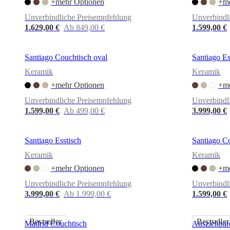
+mehr Optionen
+me
Unverbindliche Preisempfehlung
Unverbindl
1.629,00 €
Ab 849,00 €
1.599,00 €
Santiago Couchtisch oval
Santiago Es
Keramik
Keramik
+mehr Optionen
+me
Unverbindliche Preisempfehlung
Unverbindl
1.599,00 €
Ab 499,00 €
3.999,00 €
Santiago Esstisch
Santiago Co
Keramik
Keramik
+mehr Optionen
+me
Unverbindliche Preisempfehlung
Unverbindl
3.999,00 €
Ab 1.999,00 €
1.599,00 €
Bestseller
Bestseller
Madrid Couchtisch
Ausziehbare