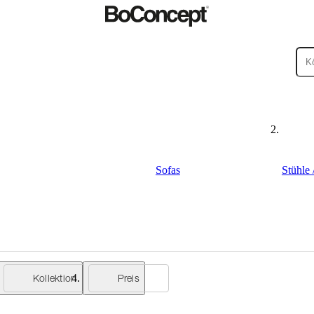
Sofas
Stühle 
ßenbereiche
Kleine
Kollektion
Preis
ege
Montageanleitungen
Garantie
Rechtliches
BoConcept