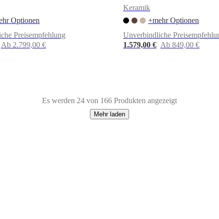
Keramik
hr Optionen
+mehr Optionen
iche Preisempfehlung
Unverbindliche Preisempfehlu
Ab 2.799,00 €
1.579,00 €
Ab 849,00 €
Es werden 24 von 166 Produkten angezeigt
Mehr laden
f
Metall
Travertine
Polyester
Wolle
Stahl
Keramik
Stein
Lack
Glas
Baumwoll