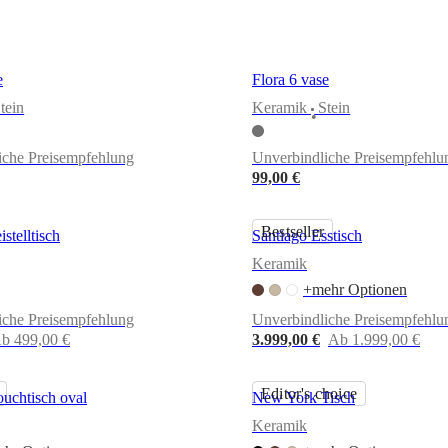
e
Flora 6 vase
tein
Keramik
Stein
•
iche Preisempfehlung
Unverbindliche Preisempfehlu
99,00 €
Bestseller
istelltisch
Santiago Esstisch
Keramik
+mehr Optionen
iche Preisempfehlung
Unverbindliche Preisempfehlu
b 499,00 €
3.999,00 €
Ab 1.999,00 €
Editor's choice
uchtisch oval
New York Tisch
Keramik