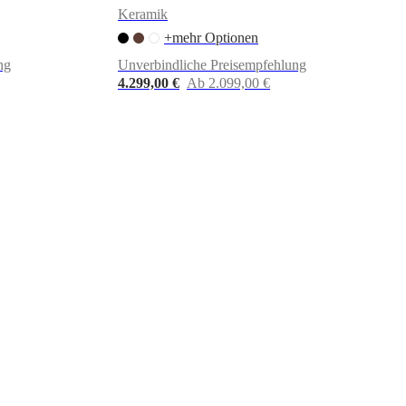
Keramik
+mehr Optionen
ng
Unverbindliche Preisempfehlung
4.299,00 €
Ab 2.099,00 €
e
Beton
Aluminium
Leder
Tencel
Kunststoff
Acrylic
Marmor
Laminat
Lein