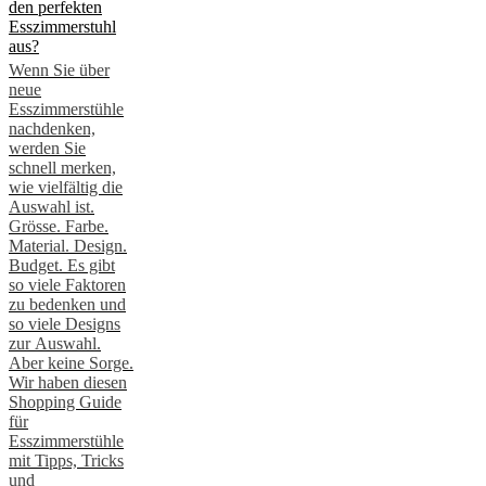
den perfekten
Esszimmerstuhl
aus?
Wenn Sie über
neue
Esszimmerstühle
nachdenken,
werden Sie
schnell merken,
wie vielfältig die
Auswahl ist.
Grösse. Farbe.
Material. Design.
Budget. Es gibt
so viele Faktoren
zu bedenken und
so viele Designs
zur Auswahl.
Aber keine Sorge.
Wir haben diesen
Shopping Guide
für
Esszimmerstühle
mit Tipps, Tricks
und