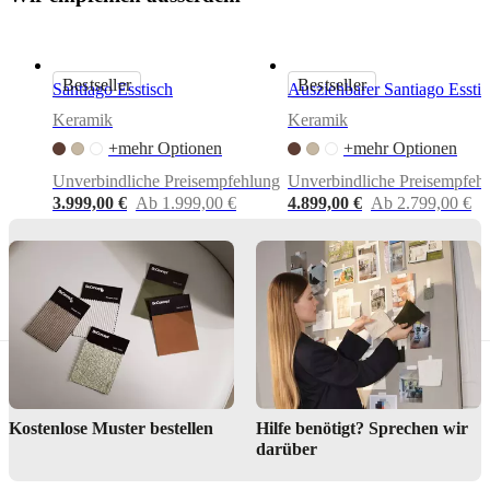
Wichtige
Funktionen
Setzt
Bestseller
Bestseller
traditionelle
Santiago Esstisch
Ausziehbarer Santiago Esstis
dänische
Keramik
Keramik
Designprinzipien
in
+mehr Optionen
+mehr Optionen
selbstbewusste,
Unverbindliche Preisempfehlung
Unverbindliche Preisempfeh
moderne
3.999,00 €
Ab 1.999,00 €
4.899,00 €
Ab 2.799,00 €
Form
um
Teil
eines
kompletten
Dining-
Konzepts
Mit
der
axo-
Kostenlose Muster bestellen
Hilfe benötigt? Sprechen wir
Serie
können
darüber
Sie
die