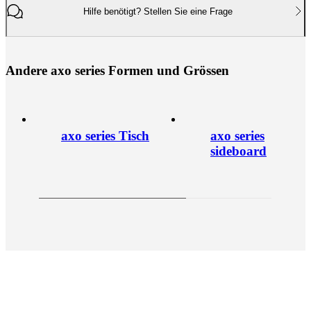
Hilfe benötigt? Stellen Sie eine Frage
A
n
d
e
r
e
a
x
o
s
e
r
i
e
s
F
o
r
m
e
n
u
n
d
G
r
ö
s
s
e
n
axo series Tisch
axo series
sideboard