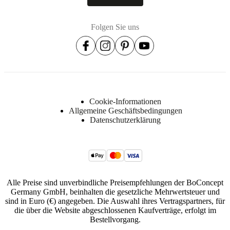
Downloads
Produktblatt
Folgen Sie uns
Oberflächen-
Finish
Tischplatte
lackiert
Cookie-Informationen
Allgemeine Geschäftsbedingungen
Bein/sockel
Datenschutzerklärung
lackiert
BoConcept
A/S
Fabriksvej
4
Alle Preise sind unverbindliche Preisempfehlungen der BoConcept
Germany GmbH, beinhalten die gesetzliche Mehrwertsteuer und
DK-
sind in Euro (€) angegeben. Die Auswahl ihres Vertragspartners, für
6870
die über die Website abgeschlossenen Kaufverträge, erfolgt im
Ølgod
Bestellvorgang.
Mehr