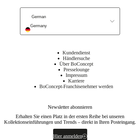
Kombination
wählen,
die
German
zu
Germany
Ihrem
Home
und
Ihrem
Geschmack
Kundendienst
passt​
Händlersuche
Über BoConcept
Form
Presselounge
Impressum
rund
Karriere
BoConcept-Franchisenehmer werden
Montageanleitungen
Mittlerer
Newsletter abonnieren
Montageaufwand
Erhalten Sie einen Platz in der ersten Reihe bei unseren
Kollektionseinführungen und Trends – direkt in Ihren Posteingang.
ntageanleitungen
Hier anmelden