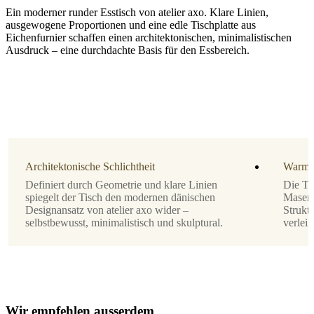
Ein moderner runder Esstisch von atelier axo. Klare Linien,
ausgewogene Proportionen und eine edle Tischplatte aus
Eichenfurnier schaffen einen architektonischen, minimalistischen
Ausdruck – eine durchdachte Basis für den Essbereich.
Größe
H74,5xØ119cm
Bein
dunkles
Eichenfurnier
Architektonische Schlichtheit
Warmer
Definiert durch Geometrie und klare Linien
Die Tis
Tischplatte
spiegelt der Tisch den modernen dänischen
Maseru
Designansatz von atelier axo wider –
Strukt
dunkles
selbstbewusst, minimalistisch und skulptural.
verleih
Eichenfurnier
Design
von
atelier
axo
W
i
r
e
m
p
f
e
h
l
e
n
a
u
s
s
e
r
d
e
m