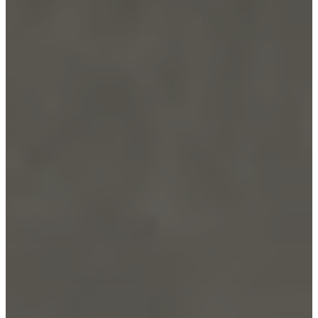
BoConcept
Werte
Corporate
Responsibility
Die
Geschichte
Presse
Lounge
Handwerkskunst
und
Qualität
Unsere
Designer
Individuelle
Gestaltung
Karriere
Standards
and
certifications
Barrierefreiheitserklärung
Franchise-
Partner
werden
Professionals
Trade
Programm
Projects
Articles
and
news