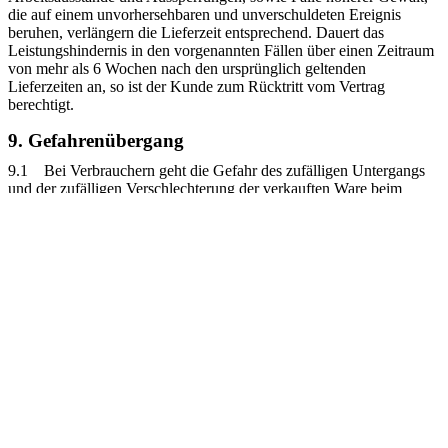
die auf einem unvorhersehbaren und unverschuldeten Ereignis
beruhen, verlängern die Lieferzeit entsprechend. Dauert das
Leistungshindernis in den vorgenannten Fällen über einen Zeitraum
von mehr als 6 Wochen nach den ursprünglich geltenden
Lieferzeiten an, so ist der Kunde zum Rücktritt vom Vertrag
berechtigt.
9. Gefahrenübergang
9.1 Bei Verbrauchern geht die Gefahr des zufälligen Untergangs
und der zufälligen Verschlechterung der verkauften Ware beim
Versendungskauf mit der Übergabe der Ware an den Verbraucher
oder einen von ihm bestimmten Empfänger über. Dies gilt
unabhängig davon, ob der Versand versichert erfolgt oder nicht. Der
Übergabe steht es gleich, wenn der Käufer sich im Annahmeverzug
befindet. Bei Unternehmern geht die Gefahr des zufälligen
Untergangs und der zufälligen Verschlechterung der Ware mit der
Übergabe, bei Versendung mit der Auslieferung der Ware an den
Spediteur oder der sonst zur Ausführung der Versendung
bestimmten Person oder Anstalt auf den Käufer über.
10. Annahmeverzug
10.1. Wenn der Käufer nach Ablauf einer ihm gesetzten
angemessenen Nachfrist unter Androhung, nach fruchtlosen