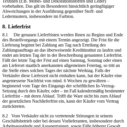
Textilien (z.B. Möbel- und Dekorationsstoffen und Leder)
vorbehalten. Das gilt im Besonderen hinsichtlich geringfügiger
Abweichungen in der Ausführung gegenüber Stoff- und
Ledermustern, insbesondere im Farbton.
8. Lieferfrist
8.1 Die genauen Lieferfristen werden Ihnen zu Beginn und Ende
des Bestellvorgangs mit einem Termin angezeigt. Die Frist für die
Lieferung beginnt bei Zahlung am Tag nach Erteilung des
Zahlungsauftrags an das überweisende Kreditinstitut zu laufen und
endet am letzten Tag der in der Beschreibung genannten Lieferfrist.
Fällt der letzte Tag der Frist auf einen Samstag, Sonntag oder einen
am Lieferort staatlich anerkannten allgemeinen Feiertag, so tritt an
die Stelle eines solchen Tages der nächste Werktag. Falls der
Verkäufer diese Lieferzeit nicht einhalten kann, hat der Käufer eine
angemessene Nachfrist von mind. 6 Wochen zu gewähren –
beginnend vom Tage des Eingangs der schriftlichen In-Verzug-
Setzung durch den Käufer, oder – im Fall kalendermäßig bestimmter
Lieferfrist – mit deren Ablauf. Trifft die Ware nicht bis zum Ablauf
der gesetzlichen Nachlieferfrist ein, kann der Käufer vom Vertrag
zurücktreten.
8.2 Vom Verkäufer nicht zu vertretende Störungen in seinem
Geschäftsbetrieb oder bei dessen Vorlieferanten, insbesondere durch
Arbeitsausstände und Aussperrungen, sowie Fälle höherer Gewalt,