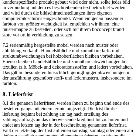
kundenspezifische produkt gebaut wird oder nicht, sollte jedes bild
in verbindung mit dem es beschreibenden text betrachtet werden
und wird durch die bildschirmeinstellungen ihres eigenen
computerbildschirms eingeschränkt. Wenn ein genau passender
farbton von größter wichtigkeit ist, empfehlen wir ihnen, eine
mustermappe zu bestellen, oder sich mit ihrem boconcept brand
store vor ort in verbindung zu setzen.
7.2 serienmäßig hergestellte möbel werden nach muster oder
abbildung verkauft. Handelsübliche und zumutbare farb- und
strukturabweichungen bei holzoberflächen bleiben vorbehalten.
Ebenso bleiben handelsübliche und zumutbare abweichungen bei
textilien (z.b. Möbel- und dekorationsstoffen und leder) vorbehalten.
Das gilt im besonderen hinsichtlich geringfügiger abweichungen in
der ausführung gegenüber stoff- und ledermustern, insbesondere im
farbton.
8. Lieferfrist
8.1 die genauen lieferfristen werden ihnen zu beginn und ende des
bestellvorgangs mit einem termin angezeigt. Die frist für die
lieferung beginnt bei zahlung am tag nach erteilung des
zahlungsauftrags an das überweisende kreditinstitut zu laufen und
endet am letzten tag der in der beschreibung genannten lieferfrist.
Fällt der letzte tag der frist auf einen samstag, sonntag oder einen am
lieferort staatlich anerkannten allgemeinen feiertag, so tritt an die