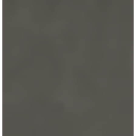
BoConcept
Werte
Corporate
Responsibility
Die
Geschichte
Presse
Lounge
Handwerkskunst
und
Qualität
Unsere
Designer
Individuelle
Gestaltung
Karriere
Standards
and
certifications
Barrierefreiheitserklärung
Franchise-
Partner
werden
Professionals
Trade
Programm
Projects
Articles
and
news