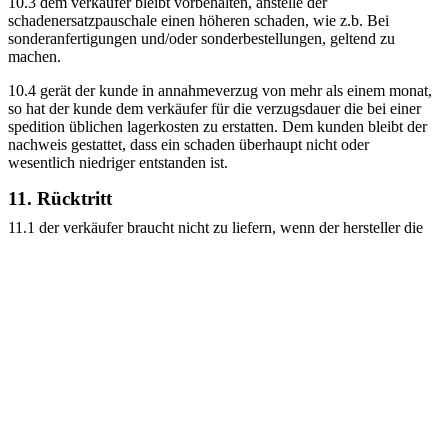
10.3 dem verkäufer bleibt vorbehalten, anstelle der
schadenersatzpauschale einen höheren schaden, wie z.b. Bei
sonderanfertigungen und/oder sonderbestellungen, geltend zu
machen.
10.4 gerät der kunde in annahmeverzug von mehr als einem monat,
so hat der kunde dem verkäufer für die verzugsdauer die bei einer
spedition üblichen lagerkosten zu erstatten. Dem kunden bleibt der
nachweis gestattet, dass ein schaden überhaupt nicht oder
wesentlich niedriger entstanden ist.
11. Rücktritt
11.1 der verkäufer braucht nicht zu liefern, wenn der hersteller die
produktion der bestellten ware eingestellt hat oder fälle höherer
gewalt vorliegen, sofern diese umstände nach vertragsabschluss
eingetreten sind, zum zeitpunkt des vertragsabschlusses nicht
vorhersehbar waren und der verkäufer die nichtlieferung nicht zu
vertreten hat und der ferner nachweist, sich vergeblich um die
beschaffung gleichartiger ware bemüht zu haben. Über die
genannten umstände hat der verkäufer den käufer unverzüglich zu
benachrichtigen und ihm die erbrachten gegenleistungen
unverzüglich zu erstatten.
11.2 der verkäufer hat ein rücktrittsrecht, wenn der käufer über die
für seine kreditwürdigkeit wesentlichen tatsachen unrichtige