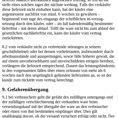
stelle eines solchen tages der nächste werktag. Falls der verkäufer
diese lieferzeit nicht einhalten kann, hat der käufer eine
angemessene nachfrist von mind. 6 wochen zu gewähren –
beginnend vom tage des eingangs der schriftlichen in-verzug-
setzung durch den käufer, oder – im fall kalendermäßig bestimmter
lieferfrist – mit deren ablauf. Trifft die ware nicht bis zum ablauf der
gesetzlichen nachlieferfrist ein, kann der käufer vom vertrag
zurücktreten.
8.2 vom verkäufer nicht zu vertretende störungen in seinem
geschäftsbetrieb oder bei dessen vorlieferanten, insbesondere durch
arbeitsausstände und aussperrungen, sowie fälle höherer gewalt, die
auf einem unvorhersehbaren und unverschuldeten ereignis beruhen,
verlängern die lieferzeit entsprechend. Dauert das leistungshindernis
in den vorgenannten fällen über einen zeitraum von mehr als 6
wochen nach den ursprünglich geltenden lieferzeiten an, so ist der
kunde zum rücktritt vom vertrag berechtigt.
9. Gefahrenübergang
9.1 bei verbrauchern geht die gefahr des zufälligen untergangs und
der zufälligen verschlechterung der verkauften ware beim
versendungskauf mit der übergabe der ware an den verbraucher
oder einen von ihm bestimmten empfänger über. Dies gilt
unabhängig davon, ob der versand versichert erfolgt oder nicht. Der