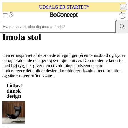
UDSALG ER STARTET*
Skip to main content
Imola stol
Møbler
Sofaer
Stole
Borde
Opbevaring
Senge
Uderum
Lamper
Tæpper
Ac
kollektioner
Bord
kollektioner
Stole
kollektioner
Lænestole
kollektioner
Den er inspireret af de snoede aftegninger på en tennisbold og byder
Senge
kollektioner
på iøjnefaldende detaljer og svungne kurver. Den moderne lænestol
Opbevarings
kollektioner
med høj ryg, der giver den et voluminøst udseende, som
Tilbehørs
kollektioner
understreger det unikke design, kombinerer skønhed med funktion
Stof-
og
og sikrer uovertruffen støtte.
læderkollektion
Outlet
Rum
Stuer
Spisestuer
Soveværelser
Uderum
Hjem
Tidløst
med
dansk
små
design
rum
Hjemmekontorer
BoConcept
+
Helena
Christensen
Inspiration
Kundeservice
Kontakt
Levering
Pleje
af
produkter
Samlevejledning
Garanti
Juridisk
Gratis
indretningsservice
Bestil