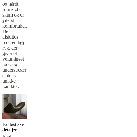
og hårdt
formstøbt
skum og er
yderst
komfortabel.
Den
afsluttes
med en høj
ryg, der
giver et
voluminøst
look og
understreger
stolens
unikke
karakter.
Fantastiske
detaljer
Imola