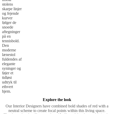
stolens
skarpe linjer
og fejende
kurver
følger de
snoede
aftegninger
på en
tennisbold.
Den
moderne
lænestol
fuldendes af
elegante
syninger og
føjer et
tidløst
udtryk til
ethvert
hjem.
Explore the look
Our Interior Designers have combined bold shades of red with a
neutral scheme to create focal points within this living space.