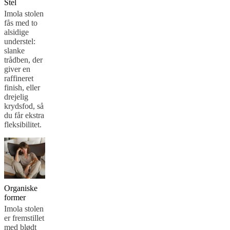
Stel
gratis
Imola stolen
stofprøver
Find
fås med to
butik
Om
alsidige
BoConcept
Værdier
Virksomhedens
understel:
ansvar
Historien
Presserum
Håndværk
slanke
og
trådben, der
kvalitet
Mød
giver en
vores
raffineret
designere
Tilpasning
Karriere
Standards
finish, eller
and
drejelig
certifications
Tilgængelighedserklæring
Bliv
krydsfod, så
franchisetager
Professionals
Trade
du får ekstra
Program
Projects
Articles
fleksibilitet.
and
news
Organiske
former
Imola stolen
er fremstillet
med blødt