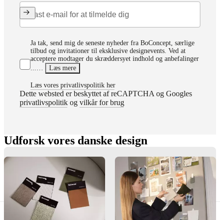
Ja tak, send mig de seneste nyheder fra BoConcept, særlige
tilbud og invitationer til eksklusive designevents. Ved at
acceptere modtager du skræddersyet indhold og anbefalinger
...…
Læs mere
Læs vores privatlivspolitik her
Dette websted er beskyttet af reCAPTCHA og Googles
privatlivspolitik
og
vilkår for brug
Udforsk vores danske design
Sofaer
Borde
Stole