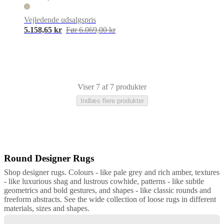
Vejledende udsalgspris
5.158,65 kr
Før 6.069,00 kr
Viser 7 af 7 produkter
Indlæs flere produkter
Round Designer Rugs
Brun
Grå
Beige
Tencel
Uld
Bomuld
Nylon
Polyester
Læder
rund
rektangul
Shop designer rugs. Colours - like pale grey and rich amber, textures
- like luxurious shag and lustrous cowhide, patterns - like subtle
geometrics and bold gestures, and shapes - like classic rounds and
freeform abstracts. See the wide collection of loose rugs in different
materials, sizes and shapes.