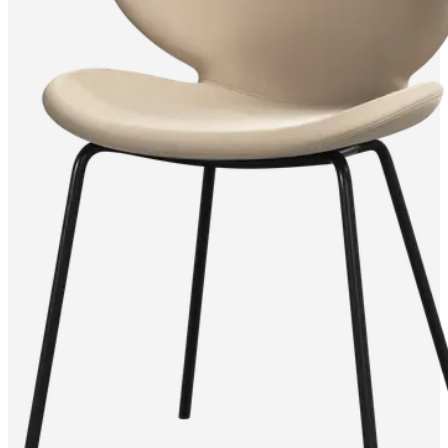
gratis
stofprøver
Find
butik
Om
BoConcept
Værdier
Virksomhedens
ansvar
Historien
Presserum
Håndværk
og
kvalitet
Mød
vores
designere
Tilpasning
Karriere
Standards
and
certifications
Tilgængelighedserklæring
Bliv
franchisetager
Professionals
Trade
Program
Projects
Articles
and
news