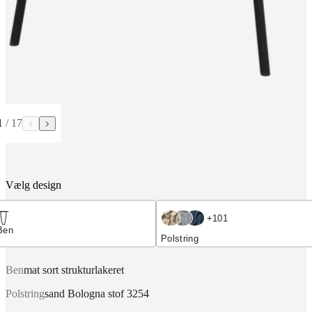
1
/
17
Vælg design
+
101
Ben
Polstring
Ben
mat sort strukturlakeret
Polstring
sand Bologna stof 3254