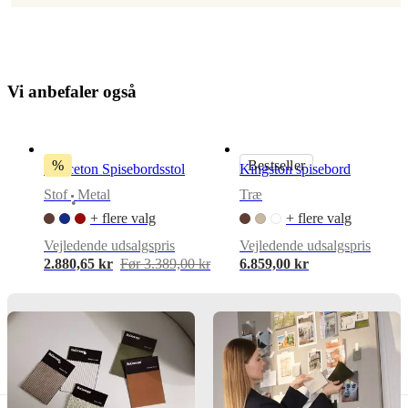
Georgsen
Samlevejledning
V
i
a
n
b
e
f
a
l
e
r
o
g
s
å
Nem
montering
Samlevejledning
%
Bestseller
Princeton Spisebordsstol
Kingston spisebord
Stof
Metal
Træ
•
Downloads
+ flere valg
+ flere valg
Produktblad
Vejledende udsalgspris
Vejledende udsalgspris
2.880,65 kr
Før 3.389,00 kr
6.859,00 kr
Materialer
Ryglæn
Front
HR
50 kg/m3