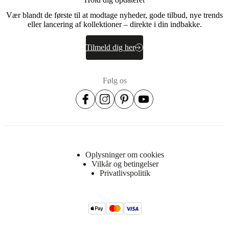
100%
polyester
Vær blandt de første til at modtage nyheder, gode tilbud, nye trends
eller lancering af kollektioner – direkte i din indbakke.
Overfladefinish
Tilmeld dig her
Ben/base
pulverlakeret
Følg os
BoConcept
A/S
Fabriksvej
4
DK-
6870
Ølgod
Oplysninger om cookies
Vilkår og betingelser
Læs
Privatlivspolitik
mere
4020075D1953254
Varenummer