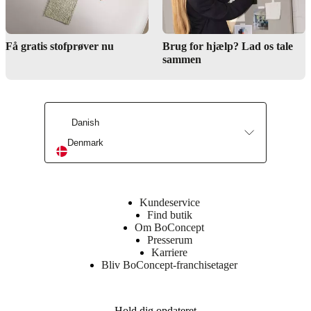
+
vatsvøb
200 g/m2
Bagside
Få gratis stofprøver nu
Brug for hjælp? Lad os tale
Vatsvøb
sammen
200 g/m2
Ramme
Plastskal
Sæde
Danish
HR
Denmark
50 kg/m3
+
vatsvøb
200 g/m2
Kundeservice
Stofbeklædning
Find butik
Jacquardvævet
Om BoConcept
stof
Presserum
med
Karriere
BC
Bliv BoConcept-franchisetager
logo
Upholstery
composition
Hold dig opdateret