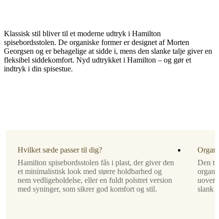
Klassisk stil bliver til et moderne udtryk i Hamilton
spisebordsstolen. De organiske former er designet af Morten
Georgsen og er behagelige at sidde i, mens den slanke talje giver en
fleksibel siddekomfort. Nyd udtrykket i Hamilton – og gør et
indtryk i din spisestue.
Ben
mat
sort
strukturlakeret
Polstring
sand
Hvilket sæde passer til dig?
Organ
Bologna
Hamilton spisebordsstolen fås i plast, der giver den
Den tid
stof
et minimalistisk look med større holdbarhed og
organi
3254
nem vedligeholdelse, eller en fuldt polstret version
uovert
med syninger, som sikrer god komfort og stil.
slank t
Designet
af
Morten