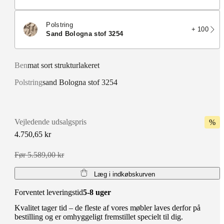
Polstring
+ 100
sand Bologna stof 3254
Ben
mat sort strukturlakeret
Polstring
sand Bologna stof 3254
Vejledende udsalgspris
%
4.750,65 kr
Før 5.589,00 kr
Læg i indkøbskurven
Forventet leveringstid
5-8 uger
Kvalitet tager tid – de fleste af vores møbler laves derfor på
bestilling og er omhyggeligt fremstillet specielt til dig.