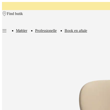
Skip to main content
Find butik
Møbler
Professionelle
Book en aftale
Møbler
Sofaer
Stole
Borde
Opbevaring
Senge
Uderum
Lamper
Tæpper
Ac
kollektioner
Bord
kollektioner
Stole
kollektioner
Lænestole
kollektioner
Senge
kollektioner
Opbevarings
kollektioner
Tilbehørs
kollektioner
Stof-
og
læderkollektion
Outlet
Rum
Stuer
Spisestuer
Soveværelser
Uderum
Hjem
med
små
rum
Hjemmekontorer
BoConcept
+
Helena
Christensen
Inspiration
Kundeservice
Kontakt
Levering
Pleje