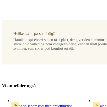
Ben
mat
sort
strukturlakeret
Polstring
Hvilket sæde passer til dig?
sand
Bologna
Hamilton spisebordsstolen fås i plast, der giver den et minimal
stof
større holdbarhed og nem vedligeholdelse, eller en fuldt polst
3254
syninger, som sikrer god komfort og stil.
Designet
af
Morten
Georgsen
Vigtige
funktioner
V
i
a
n
b
e
f
a
l
e
r
o
g
s
å
Med
drejefunktion
%
%
Vienna spisebordsstol med drejefunktion
Adelaide 