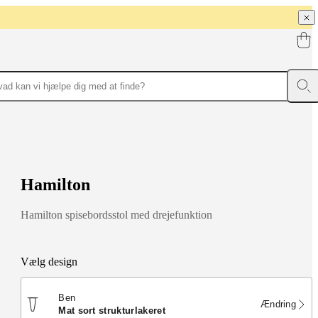
H
a
m
i
l
t
o
n
Hamilton spisebordsstol med drejefunktion
Vælg design
Ben
Ændring
mat sort strukturlakeret