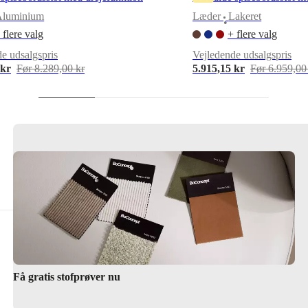
Aluminium
Læder
Lakeret
•
 flere valg
+ flere valg
e udsalgspris
Vejledende udsalgspris
 kr
Før 8.289,00 kr
5.915,15 kr
Før 6.959,00
Få gratis stofprøver nu