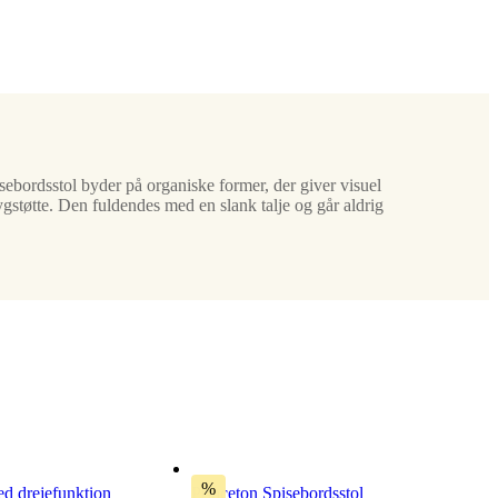
isebordsstol byder på organiske former, der giver visuel
gstøtte. Den fuldendes med en slank talje og går aldrig
%
ed drejefunktion
Princeton Spisebordsstol