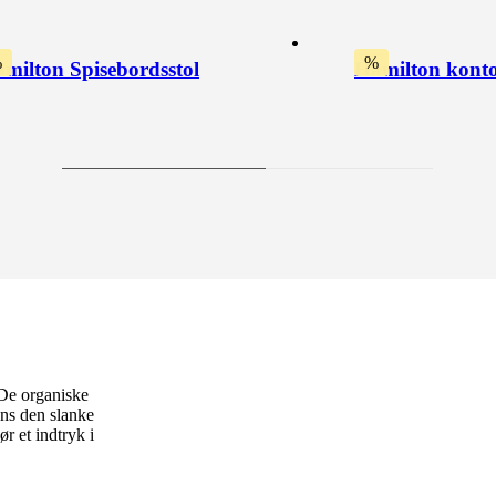
%
%
milton Spisebordsstol
Hamilton konto
 De organiske
ens den slanke
r et indtryk i