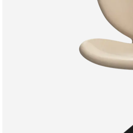
af
produkter
Samlevejledning
Garanti
Juridisk
Gratis
indretningsservice
Bestil
gratis
stofprøver
Find
butik
Om
BoConcept
Værdier
Virksomhedens
ansvar
Historien
Presserum
Håndværk
og
kvalitet
Mød
vores
designere
Tilpasning
Karriere
Standards
and
certifications
Tilgængelighedserklæring
Bliv
franchisetager
Professionals
Trade
Program
Projects
Articles
and
news