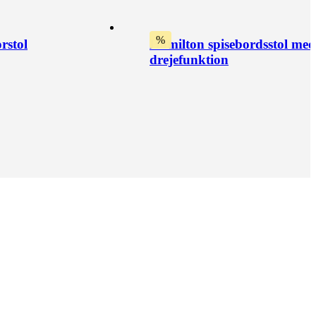
%
rstol
Hamilton spisebordsstol med
drejefunktion