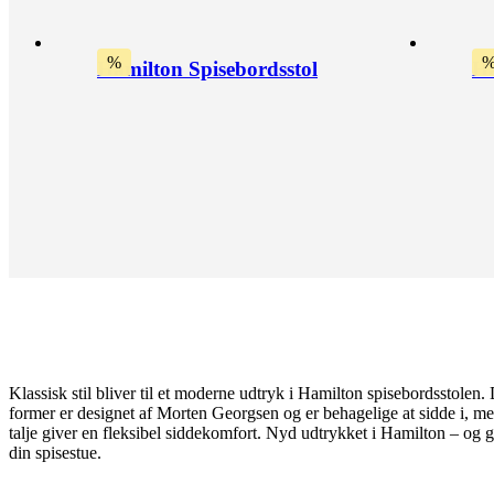
%
Hamilton Spisebordsstol
Ha
Klassisk stil bliver til et moderne udtryk i Hamilton spisebordsstolen.
former er designet af Morten Georgsen og er behagelige at sidde i, m
talje giver en fleksibel siddekomfort. Nyd udtrykket i Hamilton – og gø
din spisestue.