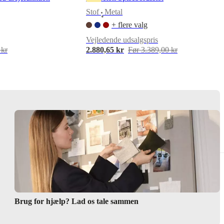
Stof
Metal
•
+ flere valg
Vejledende udsalgspris
 kr
2.880,65 kr
Før 3.389,00 kr
Brug for hjælp? Lad os tale sammen