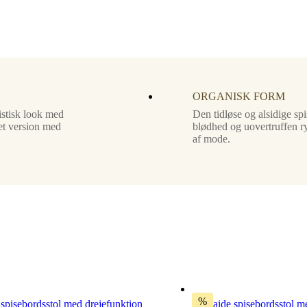
ORGANISK FORM
istisk look med
Den tidløse og alsidige sp
ret version med
blødhed og uovertruffen ry
af mode.
%
spisebordsstol med drejefunktion
Adelaide spisebordsstol m