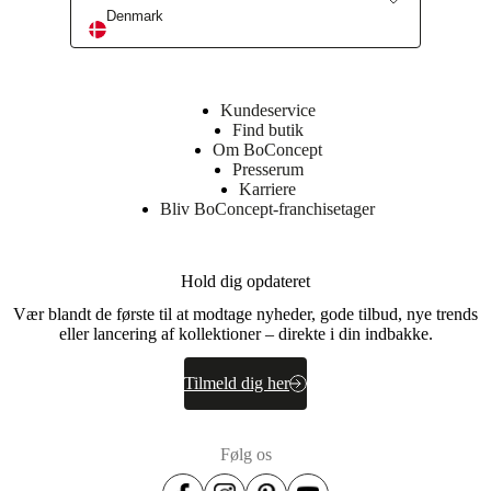
Denmark
Ramme
metalramme
Sæde
48
Kundeservice
kg/m3
Find butik
HR
Om BoConcept
støbt
Presserum
skum
Karriere
Affjedring
Bliv BoConcept-franchisetager
Nozag
fjedre
i
Hold dig opdateret
stål
Vær blandt de første til at modtage nyheder, gode tilbud, nye trends
Stofbeklædning
eller lancering af kollektioner – direkte i din indbakke.
Ikke-
vævet
tekstil
Tilmeld dig her
(90g/m2),
ikke-
vævet
Følg os
tekstil
(50g/m2),