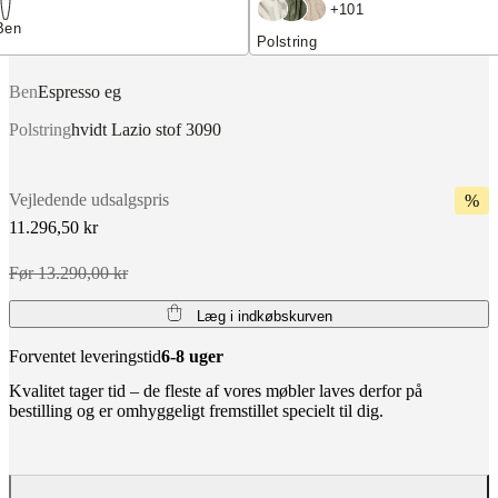
+
101
Ben
Polstring
Ben
Espresso eg
Polstring
hvidt Lazio stof 3090
Vejledende udsalgspris
%
11.296,50 kr
Før 13.290,00 kr
Læg i indkøbskurven
Forventet leveringstid
6-8 uger
Kvalitet tager tid – de fleste af vores møbler laves derfor på
bestilling og er omhyggeligt fremstillet specielt til dig.