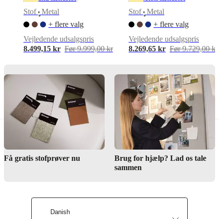
Samlevejledning
Stof
Metal
Stof
Metal
•
•
+ flere valg
+ flere valg
Downloads
Vejledende udsalgspris
Vejledende udsalgspris
8.499,15 kr
Før 9.999,00 kr
8.269,65 kr
Før 9.729,00 kr
Produktblad
Materialer
Armlæn
48
kg/m3
HR
støbt
skum
Få gratis stofprøver nu
Brug for hjælp? Lad os tale
Ryglæn
sammen
48
kg/m3
HR
støbt
skum
Danish