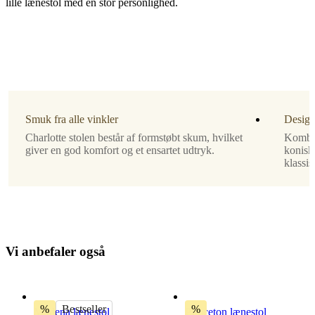
lille lænestol med en stor personlighed.
Ben
Espresso
eg
Polstring
hvidt
Lazio
Smuk fra alle vinkler
Design
stof
Charlotte stolen består af formstøbt skum, hvilket
Kombin
3090
giver en god komfort og et ensartet udtryk.
konisk
klassi
Designet
af
Henrik
Pedersen
V
i
a
n
b
e
f
a
l
e
r
o
g
s
å
Samlevejledning
Nem
montering
%
Bestseller
%
Modena lænestol
Princeton lænestol