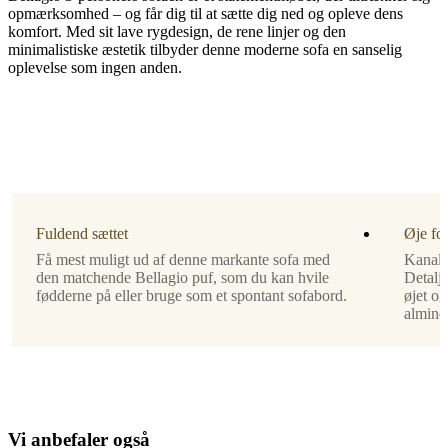
opmærksomhed – og får dig til at sætte dig ned og opleve dens
komfort. Med sit lave rygdesign, de rene linjer og den
minimalistiske æstetik tilbyder denne moderne sofa en sanselig
oplevelse som ingen anden.
Bentype
sortlakeret
Polstring
hvidt
Lazio
stof
Fuldend sættet
Øje for
3090
Få mest muligt ud af denne markante sofa med
Kanals
den matchende Bellagio puf, som du kan hvile
Detalje
Designet
fødderne på eller bruge som et spontant sofabord.
øjet og
af
alminde
Anders
Nørgaard
Samlevejledning
V
i
a
n
b
e
f
a
l
e
r
o
g
s
å
Nem