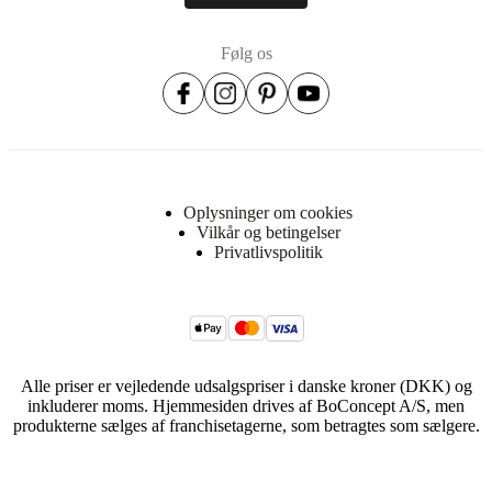
kg/m3
skum
(HR3532)
Følg os
30
kg/m3
skum
(VB3040)
23
kg/m3
skum
(EV2315)
Oplysninger om cookies
Vilkår og betingelser
Affjedring
Privatlivspolitik
zig
zag
fjedre/gummibånd
Stofbeklædning
TC
(polyester/bomuld)
Alle priser er vejledende udsalgspriser i danske kroner (DKK) og
stof
inkluderer moms. Hjemmesiden drives af BoConcept A/S, men
med
produkterne sælges af franchisetagerne, som betragtes som sælgere.
BoConcept
logo
Upholstery