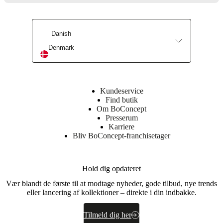
skum
(EV2315)
Ryglæn
Danish
30
Denmark
kg/m3
skum
(VB3040)
30
kg/m3
Kundeservice
skum
Find butik
(HR3020)
Om BoConcept
23
Presserum
kg/m3
Karriere
skum
Bliv BoConcept-franchisetager
(EV2315)
Ramme
Massivt
Hold dig opdateret
træ,
Vær blandt de første til at modtage nyheder, gode tilbud, nye trends
spånplade,
eller lancering af kollektioner – direkte i din indbakke.
krydsfiner
Sæde
Tilmeld dig her
35