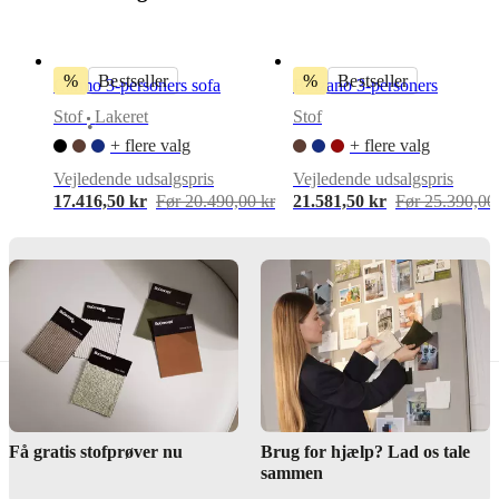
montering
Samlevejledning
%
Bestseller
%
Bestseller
Carmo 3-personers sofa
Bolzano 3-personers
Stof
Lakeret
Stof
•
Downloads
+ flere valg
+ flere valg
Produktblad
Vejledende udsalgspris
Vejledende udsalgspris
17.416,50 kr
Før 20.490,00 kr
21.581,50 kr
Før 25.390,00
Materialer
Armlæn
30
kg/m3
skum
(VB3040)
30
kg/m3
skum
Få gratis stofprøver nu
Brug for hjælp? Lad os tale
(HR3020)
sammen
23
kg/m3