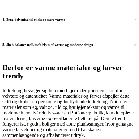
lounge chair or linen sofa can instantly soften a space and make it
feel more welcoming.
Layering textures is key to creating visual richness without
overwhelming the space. Combine smooth surfaces with tactile
Bestil gratis stof- og læderprøver
4. Brug belysning til at skabe mere varme
materials such as wool throws, textured cushions and woven rugs.
This contrast adds depth and interest while reinforcing the cosy feel
of the room.
Lighting plays a crucial role in highlighting warm materials and
colours. Choose lamps that emit soft, warm light and place them
Shop accessories
5. Skab balance mellem følelsen af varme og moderne design
strategically around the room to create an inviting ambience. Table
lamps, floor lamps and pendant lights can all help emphasise
textures and create a relaxed atmosphere.
To keep the space feeling contemporary, pair warm materials with
furniture that features clean lines and elegant proportions. Danish
Derfor er varme materialer og farver
Shop lamper
design is known for balancing comfort with simplicity, ensuring that
trendy
warm interiors remain sophisticated and timeless rather than overly
rustic. Visit your nearest BoConcept store and explore our selection
of Danish design.
Indretning bevæger sig hen imod hjem, der prioriterer komfort,
velvære og autenticitet. Varme materialer og farver afspejler dette
Find din nærmeste butik
skift og skaber en personlig og indbydende indretning. Naturlige
materialer som eg, valnød, uld og hør føjer tekstur og varme til
moderne hjem. Når du besøger en BoConcept butik, kan du opleve
materialerne, farverne og overfladerne helt tæt på. Denne trend
fungerer især godt i boliger med åbne planløsninger, hvor gentagne
varme farvetoner og materialer er med til at skabe et
sammenhængende og afbalanceret udtryk.