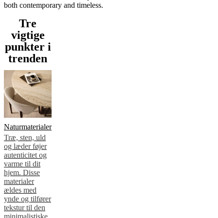
both contemporary and timeless.
gratis
stofprøver
Find
Tre
butik
Om
vigtige
BoConcept
Værdier
Virksomhedens
ansvar
Historien
Presserum
Håndværk
punkter i
og
trenden
kvalitet
Mød
vores
designere
Tilpasning
Karriere
Standards
and
certifications
Tilgængelighedserklæring
Bliv
franchisetager
Professionals
Trade
Program
Projects
Articles
and
Naturmaterialer
news
Træ, sten, uld
og læder føjer
autenticitet og
varme til dit
hjem. Disse
materialer
ældes med
ynde og tilfører
tekstur til den
minimalistiske