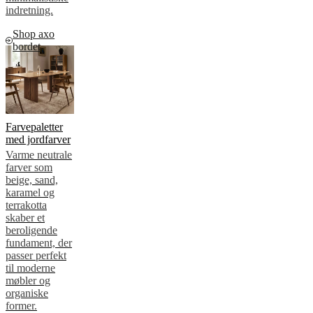
indretning.
Shop axo
bordet
Farvepaletter
med jordfarver
Varme neutrale
farver som
beige, sand,
karamel og
terrakotta
skaber et
beroligende
fundament, der
passer perfekt
til moderne
møbler og
organiske
former.