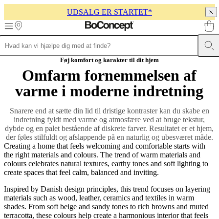
UDSALG ER STARTET*
Skip to main content
Møbler
Sofaer
Stole
Borde
Opbevaring
Senge
Uderum
Lamper
Tæpper
Ac
Føj komfort og karakter til dit hjem
kollektioner
Bord
Omfarm fornemmelsen af
kollektioner
Stole
kollektioner
Lænestole
varme i moderne indretning
kollektioner
Senge
kollektioner
Opbevarings
Snarere end at sætte din lid til dristige kontraster kan du skabe en
kollektioner
Tilbehørs
indretning fyldt med varme og atmosfære ved at bruge tekstur,
kollektioner
Stof-
dybde og en palet bestående af diskrete farver. Resultatet er et hjem,
og
der føles stilfuldt og afslappende på en naturlig og ubesværet måde.
læderkollektion
Outlet
Rum
Stuer
Spisestuer
Soveværelser
Uderum
Hjem
Creating a home that feels welcoming and comfortable starts with
med
the right materials and colours. The trend of warm materials and
små
colours celebrates natural textures, earthy tones and soft lighting to
rum
Hjemmekontorer
BoConcept
create spaces that feel calm, balanced and inviting.
+
Helena
Inspired by Danish design principles, this trend focuses on layering
Christensen
Inspiration
Kundeservice
Kontakt
Levering
Pleje
materials such as wood, leather, ceramics and textiles in warm
af
shades. From soft beige and sandy tones to rich browns and muted
produkter
Samlevejledning
Garanti
Juridisk
Gratis
terracotta, these colours help create a harmonious interior that feels
indretningsservice
Bestil