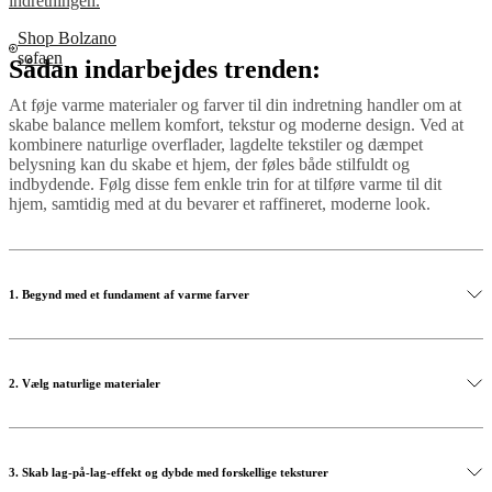
indretningen.
Shop Bolzano
sofaen
Sådan indarbejdes trenden:
At føje varme materialer og farver til din indretning handler om at
skabe balance mellem komfort, tekstur og moderne design. Ved at
kombinere naturlige overflader, lagdelte tekstiler og dæmpet
belysning kan du skabe et hjem, der føles både stilfuldt og
indbydende. Følg disse fem enkle trin for at tilføre varme til dit
hjem, samtidig med at du bevarer et raffineret, moderne look.
1. Begynd med et fundament af varme farver
Begin with a palette of warm, natural tones. Shades such as beige,
sand, taupe, caramel and soft terracotta create a calming base for
2. Vælg naturlige materialer
your interior. These colours work beautifully on walls, large
furniture pieces or rugs, helping to establish a cohesive atmosphere
throughout the room.
Natural materials are essential to achieving this look. Wood, leather,
wool and linen add authenticity and texture while bringing a sense
Bestil gratis stof- og læderprøver
3. Skab lag-på-lag-effekt og dybde med forskellige teksturer
of warmth to modern interiors. A wooden coffee table, leather