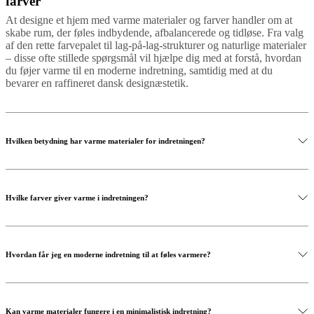
farver
At designe et hjem med varme materialer og farver handler om at
skabe rum, der føles indbydende, afbalancerede og tidløse. Fra valg
af den rette farvepalet til lag-på-lag-strukturer og naturlige materialer
– disse ofte stillede spørgsmål vil hjælpe dig med at forstå, hvordan
du føjer varme til en moderne indretning, samtidig med at du
bevarer en raffineret dansk designæstetik.
Hvilken betydning har varme materialer for indretningen?
Warm materials refer to natural textures that add comfort and visual
softness to a space. Examples include wood, leather, wool, linen and
Hvilke farver giver varme i indretningen?
stone. These materials create a welcoming atmosphere and
complement modern interiors.
Warm interiors often feature earthy tones such as beige, sand,
terracotta, caramel and warm brown. These colours create a calm
Hvordan får jeg en moderne indretning til at føles varmere?
and harmonious environment while pairing beautifully with natural
materials.
You can make a modern interior feel warmer by introducing natural
materials, layering textiles and using soft lighting. Adding wooden
Kan varme materialer fungere i en minimalistisk indretning?
furniture, textured fabrics and warm colour accents helps create a