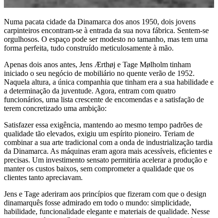
Numa pacata cidade da Dinamarca dos anos 1950, dois jovens
carpinteiros encontram-se à entrada da sua nova fábrica. Sentem-se
orgulhosos. O espaço pode ser modesto no tamanho, mas tem uma
forma perfeita, tudo construído meticulosamente à mão.
Apenas dois anos antes, Jens Ærthøj e Tage Mølholm tinham
iniciado o seu negócio de mobiliário no quente verão de 1952.
Naquela altura, a única companhia que tinham era a sua habilidade e
a determinação da juventude. Agora, entram com quatro
funcionários, uma lista crescente de encomendas e a satisfação de
terem concretizado uma ambição:
Satisfazer essa exigência, mantendo ao mesmo tempo padrões de
qualidade tão elevados, exigiu um espírito pioneiro. Teriam de
combinar a sua arte tradicional com a onda de industrialização tardia
da Dinamarca. As máquinas eram agora mais acessíveis, eficientes e
precisas. Um investimento sensato permitiria acelerar a produção e
manter os custos baixos, sem comprometer a qualidade que os
clientes tanto apreciavam.
Jens e Tage aderiram aos princípios que fizeram com que o design
dinamarquês fosse admirado em todo o mundo: simplicidade,
habilidade, funcionalidade elegante e materiais de qualidade. Nesse