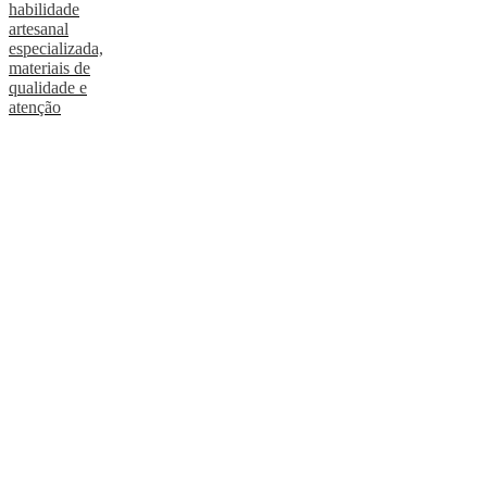
habilidade
artesanal
especializada,
materiais de
qualidade e
atenção
incondicional aos
detalhes.
Ler mais
Responsabilidade
social corporativa
Todos os nossos
fornecedores
devem seguir um
código de
conduta, para
garantir que