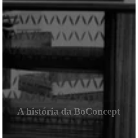
social
corporativa
A
História
Sala
de
imprensa
Arte
e
qualidade
Conheça
os
nossos
designers
Personalização
Carreira
Standards
and
certifications
Declaração
de
acessibilidade
Torne-
se
franchisado
Professionals
Trade
Program
Projects
Articles
and
news
A história da BoConcept