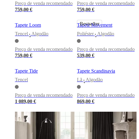
jantar
Quartos
Espaços
Preço de venda recomendado
Preço de venda recomendado
exteriores
Espaços
759,00 €
759,00 €
pequenos
Home
offices
BoConcept
+
Bestseller
Tapete Loom
Tapete Movement
Helena
Christensen
Inspiração
Serviço
Tencel
Algodão
Poliéster
Algodão
•
•
de
apoio
Preço de venda recomendado
Preço de venda recomendado
ao
759,00 €
539,00 €
cliente
Contactar
Entrega
Cuidados
com
produtos
Instruções
Tapete Tide
Tapete Scandinavia
de
montagem
Garantia
Legal
Serviço
Tencel
Lã
Algodão
•
de
design
de
Preço de venda recomendado
Preço de venda recomendado
interiores
1 089,00 €
869,00 €
gratuito
Encomendar
amostras
gratuitas
Encontrar
loja
Sobre
a
BoConcept
Valores
Responsabilidade