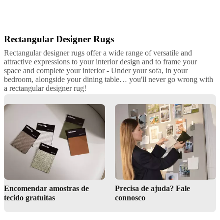
Rectangular Designer Rugs
Bege
Cinzento
Branco
Azul
Castanho
Verde
Lã
Algodão
Tencel
Poliéster
P
Rectangular designer rugs offer a wide range of versatile and
attractive expressions to your interior design and to frame your
space and complete your interior - Under your sofa, in your
bedroom, alongside your dining table… you'll never go wrong with
a rectangular designer rug!
Premium Rectangular Rugs by BoConcept
Encomendar amostras de
Precisa de ajuda? Fale
tecido gratuitas
connosco