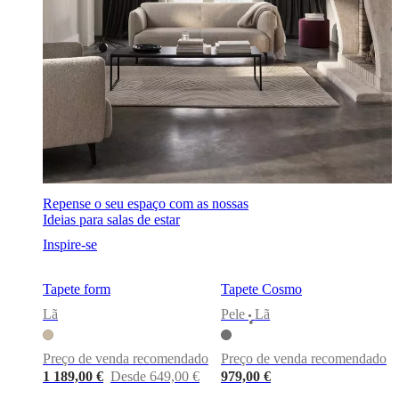
social
corporativa
A
História
Sala
de
imprensa
Arte
e
qualidade
Conheça
os
nossos
designers
Personalização
Carreira
Standards
and
certifications
Declaração
de
Repense o seu espaço com as nossas
acessibilidade
Torne-
Ideias para salas de estar
se
franchisado
Professionals
Trade
Inspire-se
Program
Projects
Articles
and
Tapete form
Tapete Cosmo
news
Lã
Pele
Lã
•
Preço de venda recomendado
Preço de venda recomendado
1 189,00 €
Desde 649,00 €
979,00 €