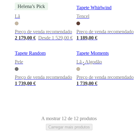
Helena’s Pick
Tapete Flora 7
Tapete Whirlwind
Lã
Tencel
Preço de venda recomendado
Preço de venda recomendado
2 179,00 €
Desde 1 529,00 €
1 189,00 €
Tapete Random
Tapete Moments
Pele
Lã
Algodão
•
Preço de venda recomendado
Preço de venda recomendado
1 739,00 €
1 739,00 €
A mostrar 12 de 12 produtos
Carregar mais produtos