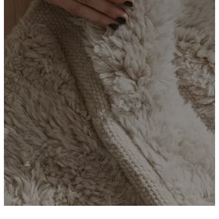
social
corporativa
A
História
Sala
de
imprensa
Arte
e
qualidade
Conheça
os
nossos
designers
Personalização
Carreira
Standards
and
certifications
Declaração
de
acessibilidade
Torne-
se
franchisado
Professionals
Trade
Program
Projects
Articles
and
news