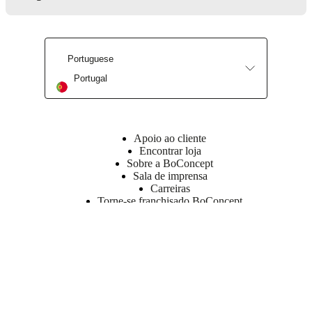
Portuguese
Portugal
Apoio ao cliente
Encontrar loja
Sobre a BoConcept
Sala de imprensa
Carreiras
Torne-se franchisado BoConcept
Receba a nossa newsletter
Conheça os lançamentos das nossas coleções e tendências em
primeira mão diretamente na sua caixa de entrada de e-mail.
Registe-se aqui