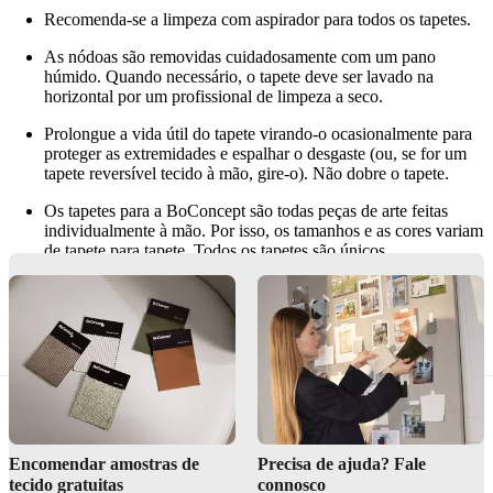
Recomenda-se a limpeza com aspirador para todos os tapetes.
As nódoas são removidas cuidadosamente com um pano
húmido. Quando necessário, o tapete deve ser lavado na
horizontal por um profissional de limpeza a seco.
Prolongue a vida útil do tapete virando-o ocasionalmente para
proteger as extremidades e espalhar o desgaste (ou, se for um
tapete reversível tecido à mão, gire-o). Não dobre o tapete.
Os tapetes para a BoConcept são todas peças de arte feitas
individualmente à mão. Por isso, os tamanhos e as cores variam
de tapete para tapete. Todos os tapetes são únicos.
Os tapetes são feitos com muita qualidades a preços
competitivos. Recomendamos a utilização de uma base de
borracha para ajudar a evitar o escorregamento e uma possível
transferência de cor.
Encomendar amostras de
Precisa de ajuda? Fale
tecido gratuitas
connosco