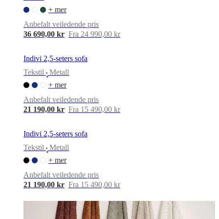
and
certifications
Tilgjengelighetserklæring
Bli
+ mer
franchisetaker
Professionals
Trade
Anbefalt veiledende pris
Program
Projects
Articles
36 690,00 kr
Fra 24 990,00 kr
and
news
Indivi 2,5-seters sofa
Tekstil
Metall
•
+ mer
Anbefalt veiledende pris
21 190,00 kr
Fra 15 490,00 kr
Indivi 2,5-seters sofa
Tekstil
Metall
•
+ mer
Anbefalt veiledende pris
21 190,00 kr
Fra 15 490,00 kr