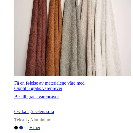
Få en følelse av materialene våre med
Opptil 5 gratis vareprøver
Bestill gratis vareprøver
Osaka 2,5-seters sofa
Tekstil
Aluminium
•
+ mer