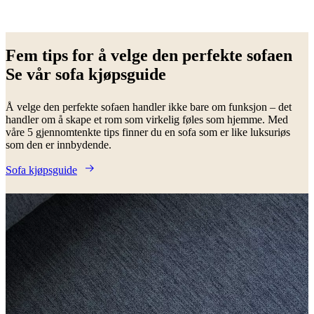
Grå
Brunt
Gult
Beige
Grønn
Hvit
Blå
Rødt
Sort
Lysegrå
Tekstil
Metall
Alum
Fem tips for å velge den perfekte sofaen
Se vår sofa kjøpsguide
Å velge den perfekte sofaen handler ikke bare om funksjon – det
handler om å skape et rom som virkelig føles som hjemme. Med
våre 5 gjennomtenkte tips finner du en sofa som er like luksuriøs
som den er innbydende.
Sofa kjøpsguide