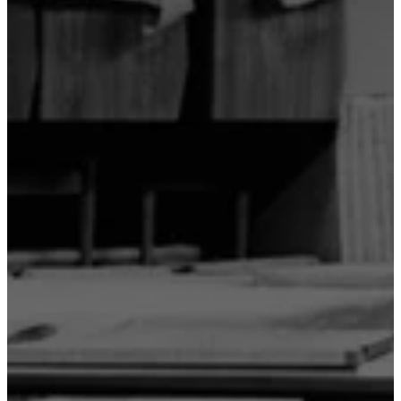
and
certifications
Tilgjengelighetserklæring
Bli
franchisetaker
Professionals
Trade
Program
Projects
Articles
and
news