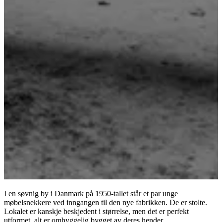
I en søvnig by i Danmark på 1950-tallet står et par unge
møbelsnekkere ved inngangen til den nye fabrikken. De er stolte.
Lokalet er kanskje beskjedent i størrelse, men det er perfekt
utformet, alt er omhyggelig bygget av deres hender.