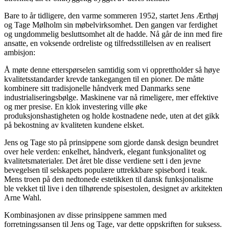
Bare to år tidligere, den varme sommeren 1952, startet Jens Ærthøj
og Tage Mølholm sin møbelvirksomhet. Den gangen var ferdighet
og ungdommelig besluttsomhet alt de hadde. Nå går de inn med fire
ansatte, en voksende ordreliste og tilfredsstillelsen av en realisert
ambisjon:
Å møte denne etterspørselen samtidig som vi opprettholder så høye
kvalitetsstandarder krevde tankegangen til en pioner. De måtte
kombinere sitt tradisjonelle håndverk med Danmarks sene
industrialiseringsbølge. Maskinene var nå rimeligere, mer effektive
og mer presise. En klok investering ville øke
produksjonshastigheten og holde kostnadene nede, uten at det gikk
på bekostning av kvaliteten kundene elsket.
Jens og Tage sto på prinsippene som gjorde dansk design beundret
over hele verden: enkelhet, håndverk, elegant funksjonalitet og
kvalitetsmaterialer. Det året ble disse verdiene sett i den jevne
bevegelsen til selskapets populære uttrekkbare spisebord i teak.
Mens troen på den nedtonede estetikken til dansk funksjonalisme
ble vekket til live i den tilhørende spisestolen, designet av arkitekten
Arne Wahl.
Kombinasjonen av disse prinsippene sammen med
forretningssansen til Jens og Tage, var dette oppskriften for suksess.