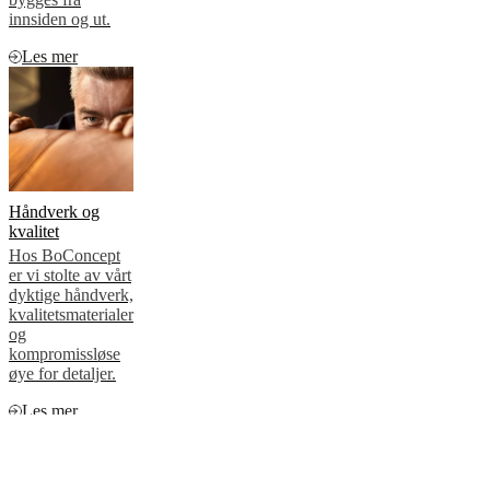
innsiden og ut.
Les mer
Håndverk og
kvalitet
Hos BoConcept
er vi stolte av vårt
dyktige håndverk,
kvalitetsmaterialer
og
kompromissløse
øye for detaljer.
Les mer