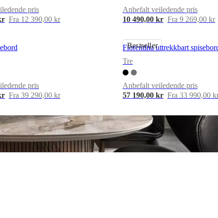
iledende pris
Anbefalt veiledende pris
kr
Fra 12 390,00 kr
10 490,00 kr
Fra 9 269,00 kr
Bestseller
sebord
Fiorentina uttrekkbart spisebor
Tre
iledende pris
Anbefalt veiledende pris
kr
Fra 39 290,00 kr
57 190,00 kr
Fra 33 990,00 k