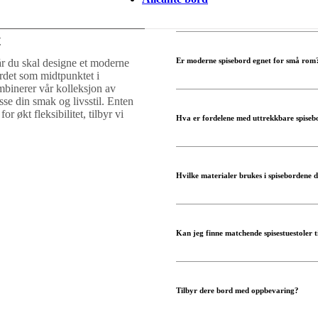
t
Er moderne spisebord egnet for små rom
år du skal designe et moderne
rdet som midtpunktet i
binerer vår kolleksjon av
sse din smak og livsstil. Enten
or økt fleksibilitet, tilbyr vi
Hva er fordelene med uttrekkbare spiseb
Hvilke materialer brukes i spisebordene 
Kan jeg finne matchende spisestuestoler 
Tilbyr dere bord med oppbevaring?