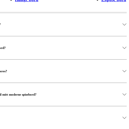
?
ord?
deres?
til mitt moderne spisebord?