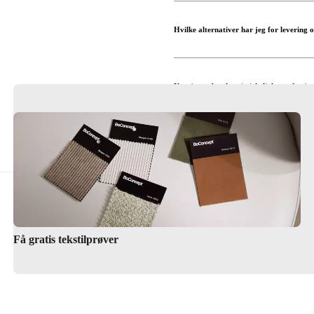
Kjøp våre spisestuestoler
Hvilke alternativer har jeg for levering
Kan jeg se bordene i virkeligheten før je
Hva om jeg trenger hjelp til å designe sp
Finn en butikk
Få gratis tekstilprøver
Interiørdesign-tjeneste