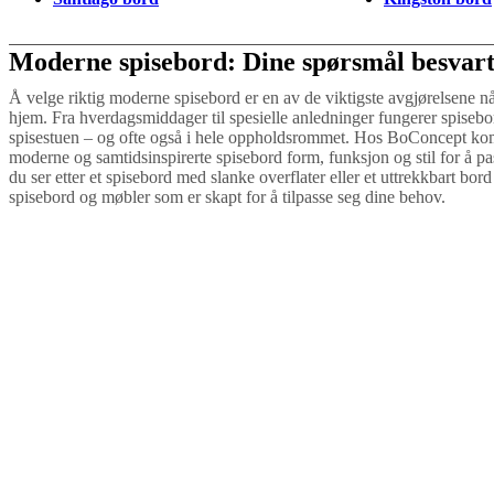
Moderne spisebord: Dine spørsmål besvar
Å velge riktig moderne spisebord er en av de viktigste avgjørelsene n
hjem. Fra hverdagsmiddager til spesielle anledninger fungerer spisebo
spisestuen – og ofte også i hele oppholdsrommet. Hos BoConcept kom
moderne og samtidsinspirerte spisebord form, funksjon og stil for å pa
du ser etter et spisebord med slanke overflater eller et uttrekkbart bord f
spisebord og møbler som er skapt for å tilpasse seg dine behov.