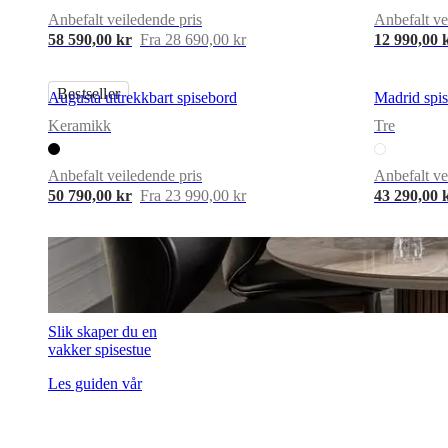
Anbefalt veiledende pris
Anbefalt ve
58 590,00 kr
Fra 28 690,00 kr
12 990,00 
Bestseller
Augusta uttrekkbart spisebord
Madrid spi
Keramikk
Tre
Anbefalt veiledende pris
Anbefalt ve
50 790,00 kr
Fra 23 990,00 kr
43 290,00 
Slik skaper du en
vakker spisestue
Les guiden vår