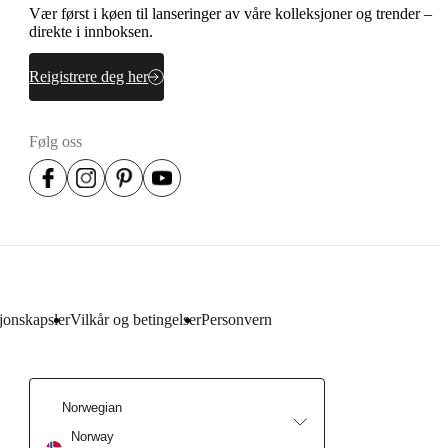
Vær først i køen til lanseringer av våre kolleksjoner og trender –
direkte i innboksen.
Reigistrere deg her
Følg oss
jonskapsler
Vilkår og betingelser
Personvern
Norwegian
Norway