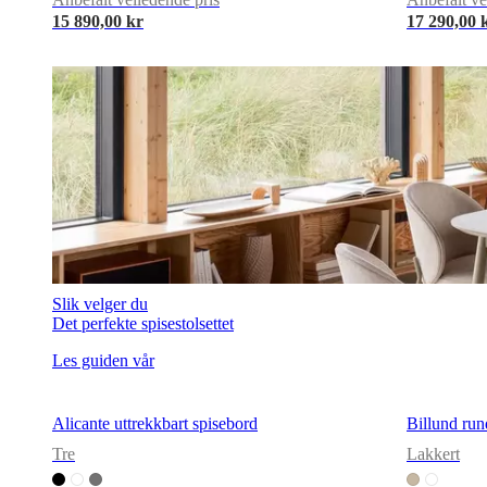
våre
15 890,00 kr
17 290,00 
designere
Tilpasning:
Karriere
Standards
and
certifications
Tilgjengelighetserklæring
Bli
franchisetaker
Professionals
Trade
Program
Projects
Articles
and
news
Slik velger du
Det perfekte spisestolsettet
Les guiden vår
Alicante uttrekkbart spisebord
Billund run
Tre
Lakkert