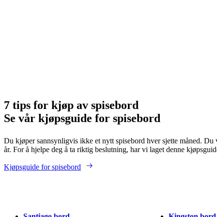
Brunt
Beige
Grå
Sort
Hvit
Klart
Tre
Eik
Travertin
Keramikk
Lakkert
Glass
L
7 tips for kjøp av spisebord
Se vår kjøpsguide for spisebord
Du kjøper sannsynligvis ikke et nytt spisebord hver sjette måned. Du v
år. For å hjelpe deg å ta riktig beslutning, har vi laget denne kjøpsgui
Kjøpsguide for spisebord
Santiago bord
Kingston bord