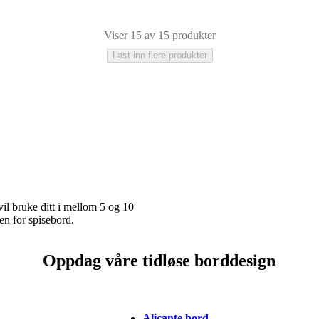
Viser 15 av 15 produkter
Last inn flere produkter
aminat
rund
rektangulær
oval
il bruke ditt i mellom 5 og 10
den for spisebord.
Oppdag våre tidløse borddesign
Alicante bord