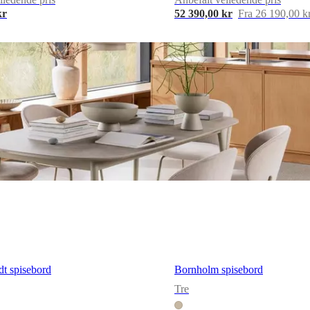
kr
52 390,00 kr
Fra 26 190,00 k
dt spisebord
Bornholm spisebord
Tre