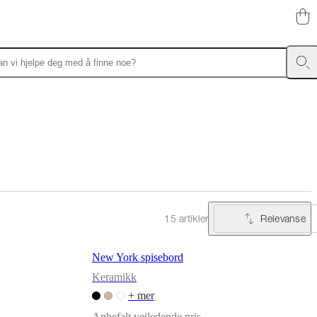
Relevanse
15 artikler
New York spisebord
Keramikk
+ mer
Anbefalt veiledende pris