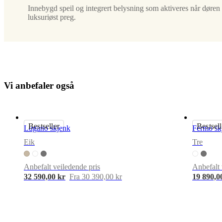
Materiale
Innebygd speil og integrert belysning som aktiveres når døren 
luksuriøst preg.
mørk
eik/hvit
keramikk
Bein
matt
sort
V
i
a
n
b
e
f
a
l
e
r
o
g
s
å
struktur
lakk
amountOfDrawers
Bestseller
Bestsell
Lugano skjenk
Fermo sk
1
Eik
Tre
Designet
av
Anbefalt veiledende pris
Anbefalt 
32 590,00 kr
Fra 30 390,00 kr
19 890,0
Morten
Georgsen
Nøkkelegenskaper
Raffinert