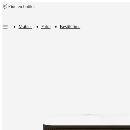
Finn en butikk
Skip to main content
Møbler
Yrke
Bestill time
Møbler
Sofaer
Stoler
Bord
Oppbevaring
Senger
Utendørs
Lamper
Tepper
samlinger
Stolsamlinger
Lenestoler
Beds
collections
Lagringssamlinger
Tilbehør
samlinger
Stoff-
og
skinnkolleksjon
Outlet
Rom
Stuer
Spisestuer
Soverom
Uteområder
Små
rom
Hjemmekontor
BoConcept
+
Helena
Christensen
Inspirasjon
Kundeservice
Kontakt
Levering
Produktpleie
Mon
innredningstjeneste
Bestill
gratis
vareprøver
Finn
en
butikk
Om
BoConcept
Verdier
Samfunnsansvar
Historien
Presselounge
Håndverk
og
kvalitet
Møt