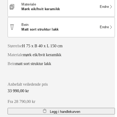
Materiale
Endre
mørk eik/hvit keramikk
Bein
Endre
matt sort struktur lakk
Størrelse
H 75 x B 40 x L 150 cm
Materiale
mørk eik/hvit keramikk
Bein
matt sort struktur lakk
Anbefalt veiledende pris
33 990,00 kr
Fra 28 790,00 kr
Legg i handlekurven