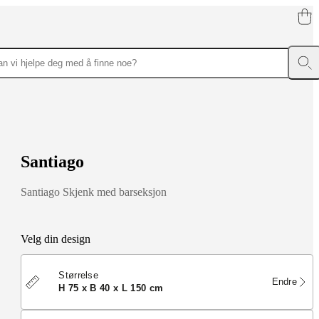
S
a
n
t
i
a
g
o
Santiago Skjenk med barseksjon
Velg din design
Størrelse
Endre
H 75 x B 40 x L 150 cm