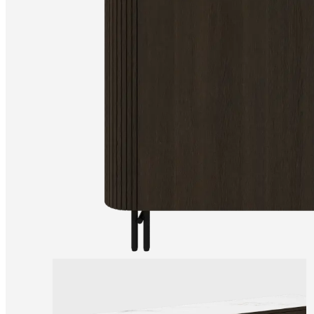
våre
designere
Tilpasning:
Karriere
Standards
and
certifications
Tilgjengelighetserklæring
Bli
franchisetaker
Professionals
Trade
Program
Projects
Articles
and
news