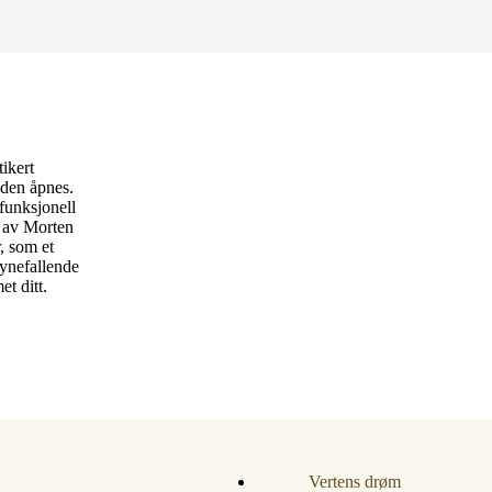
tikert
 den åpnes.
funksjonell
t av Morten
, som et
iøynefallende
et ditt.
Vertens drøm