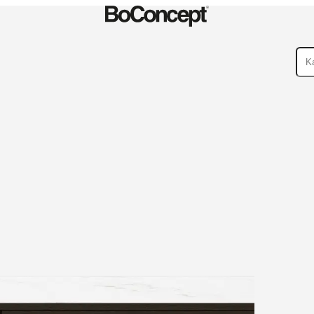
Tilbehør
Samlinger
Sofasamlinger
Bord
teringsinstruksjoner
Garanti
Juridisk
Gratis