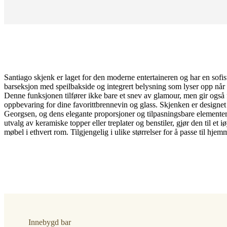
Santiago skjenk er laget for den moderne entertaineren og har en sofis
barseksjon med speilbakside og integrert belysning som lyser opp når
Denne funksjonen tilfører ikke bare et snev av glamour, men gir også 
oppbevaring for dine favorittbrennevin og glass. Skjenken er designe
Georgsen, og dens elegante proporsjoner og tilpasningsbare elementer
utvalg av keramiske topper eller treplater og benstiler, gjør den til et 
Størrelse
møbel i ethvert rom. Tilgjengelig i ulike størrelser for å passe til hjemm
H
75
x
B
40
x
L
150
cm
Innebygd bar