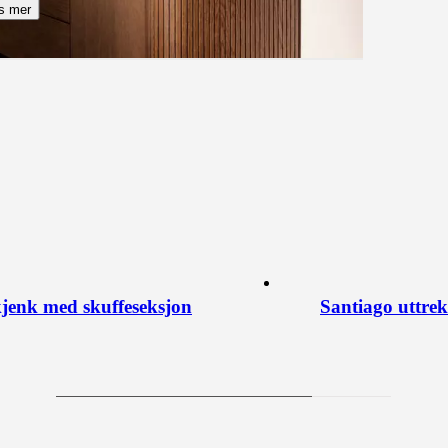
s mer
jenk med skuffeseksjon
Santiago uttre