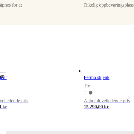
åpnes for et
Rikelig oppbevaringsplass t
er
jent
Fermo skjenk
Tre
veiledende pris
Anbefalt veiledende pris
0 kr
15 290,00 kr