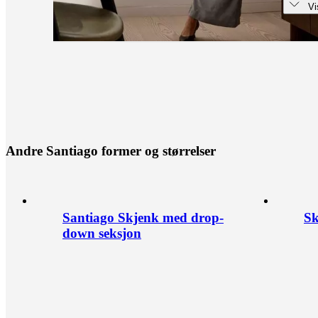
Vi
A
n
d
r
e
S
a
n
t
i
a
g
o
f
o
r
m
e
r
o
g
s
t
ø
r
r
e
l
s
e
r
Santiago Skjenk med drop-
Sk
down seksjon