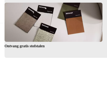
Hulp nodig bij het ontwerpen van je keu
Vind een winkel
Ontvang gratis stofstalen
Interieurontwerpservice