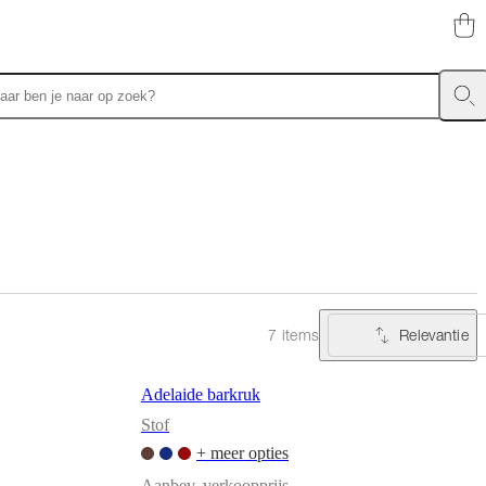
lecties
Fauteuils
Beds
Relevantie
7 items
Adelaide barkruk
Stof
+ meer opties
Aanbev. verkoopprijs