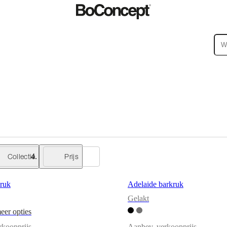
tten
Accessoires
SALE
Collecties
Bankcollecties
Tafelcollecties
Stoelencol
n
oud
Montage-
Collectie
Prijs
ruk
Adelaide barkruk
Gelakt
eer opties
rkoopprijs
Aanbev. verkoopprijs