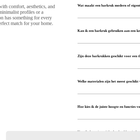
Wat maakt een barkruk modern of eigent
ith comfort, aesthetics, and
inimalist profiles or a
ion has something for every
 perfect match for your home.
Kan ik een barkruk gebruiken aan een k
Zijn deze barkrukken geschikt voor een t
Welke materialen zijn het meest geschikt
Hoe kies ik de juiste hoogte en functies 
Kan ik deze eigentijdse barkrukken in he