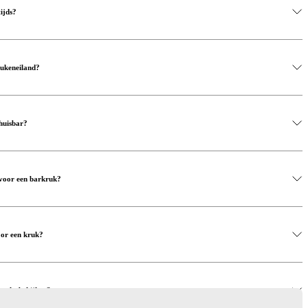
ijds?
eukeneiland?
huisbar?
 voor een barkruk?
voor een kruk?
t echt bekijken?