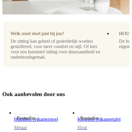
Eenvoudige
montage
Montage-
instructies
Welk soort stoel past bij jou?
HOUT
De zitting kan geheel of gedeeltelijk worden
De hou
Downloads
gestoffeerd, voor meer comfort en stijl. Of kies
eigenti
voor een kunststof zitting voor duurzaamheid en
Productblad
onderhoudsgemak.
Oppervlakteafwerking
Poot/onderstel
O
o
k
a
a
n
b
e
v
o
l
e
n
d
o
o
r
o
n
s
gelakt
BoConcept
A/S
Bestseller
Bestseller
Hamilton eetkamerstoel
Kingston eetkamertafel
Fabriksvej
4
Metaal
Hout