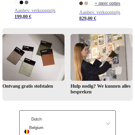
DK-
+ meer opties
6870
Aanbev. verkoopprijs
Ølgod
Aanbev. verkoopprijs
199,00 €
829,00 €
Meer
informatie
4020708D1740136
Artikelnummer
Ontvang gratis stofstalen
Hulp nodig? We kunnen alles
bespreken
Dutch
Belgium