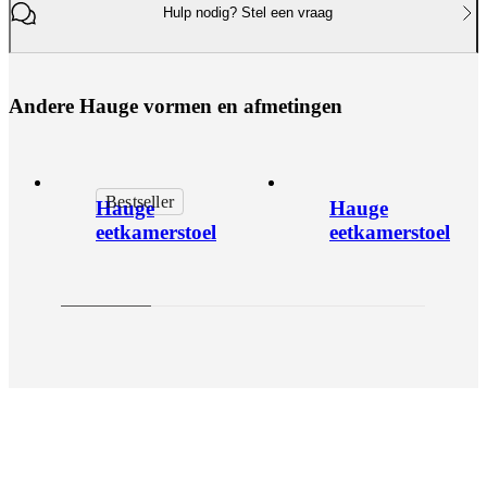
Hulp nodig? Stel een vraag
A
n
d
e
r
e
H
a
u
g
e
v
o
r
m
e
n
e
n
a
f
m
e
t
i
n
g
e
n
Bestseller
Hauge
Hauge
eetkamerstoel
eetkamerstoel