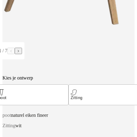
1
/
7
Kies je ontwerp
poot
Zitting
poot
naturel eiken fineer
Zitting
wit