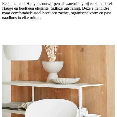
Eetkamerstoel Hauge is ontworpen als aanvulling bij eetkamertafel
Hauge en heeft een elegante, tijdloze uitstraling. Deze eigentijdse
maar comfortabele stoel heeft een zachte, organische vorm en past
naadloos in elke ruimte.
poot
naturel
eiken
fineer
Zitting
wit
Ontworpen
door
Henrik
Pedersen
Montage-
instructies