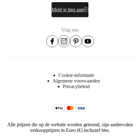
Upholstery
composition
Meld je hier aan
34%
acryl,
24% katoen,
14%
Volg ons
wol,
12%
viscose,
12%
polyester,
4%
linnen
Cookie-informatie
Algemene voorwaarden
BoConcept
A/S
Privacybeleid
Fabriksvej
4
DK-
6870
Ølgod
Alle prijzen die op de website worden getoond, zijn aanbevolen
Meer
verkoopprijzen in Euro (€) inclusief btw.
informatie