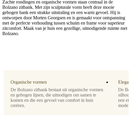
Zachte rondingen en organische vormen staan centraal in de
Bolzano zitbank. Met zijn sculpturale vorm heeft deze mooie
gebogen bank een strakke uitstraling en een warm gevoel. Hij is
ontworpen door Morten Georgsen en is gemaakt voor ontspanning
met de perfecte verhouding tussen schuim en frame voor superieur
zitcomfort. Maak van je huis een gezellige, uitnodigende ruimte met
Bekleding
Bolzano.
bruine
Lazio-
stof
3096
Ontworpen
door
Morten
Organische vormen
Elegan
Georgsen
De Bolzano zitbank bestaat uit organische vormen
De Bol
en gebogen lijnen, die uitnodigen om samen te
silhoue
komen en die een gevoel van comfort in huis
een eig
Montage-
creëren.
mode r
instructies
Eenvoudige
montage