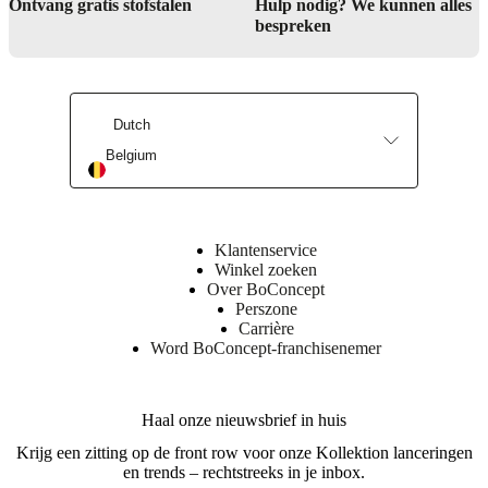
Ontvang gratis stofstalen
Hulp nodig? We kunnen alles
bespreken
Rug
PUR
25kg/m3,
PUR
18kg/m3,
Dutch
HUS
23kg/m3,
Belgium
RE135
bonded
foam,
wadding
200gr
Klantenservice
Winkel zoeken
Zitting
Over BoConcept
HR
Perszone
30kg/m3,
Carrière
PUR
Word BoConcept-franchisenemer
25kg/m3,
HS
23kg/m3,
wadding
Haal onze nieuwsbrief in huis
200
Krijg een zitting op de front row voor onze Kollektion lanceringen
gr
en trends – rechtstreeks in je inbox.